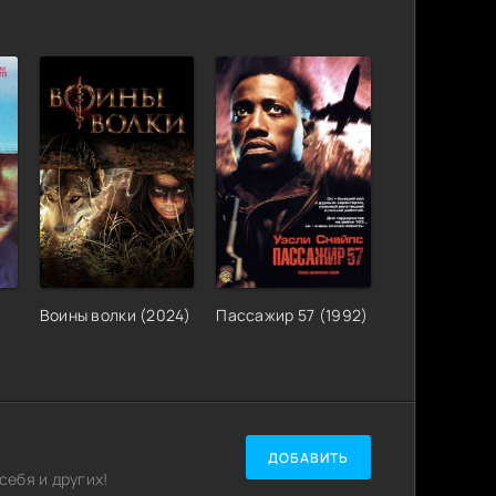
Воины волки (2024)
Пассажир 57 (1992)
ДОБАВИТЬ
ебя и других!