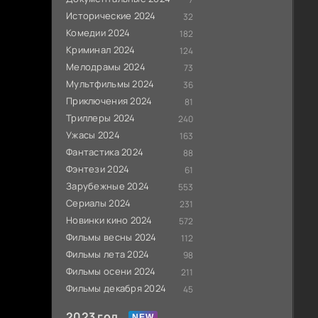
Исторические 2024
32
Комедии 2024
182
Криминал 2024
124
Мелодрамы 2024
73
Мультфильмы 2024
36
Приключения 2024
81
Триллеры 2024
240
Ужасы 2024
163
Фантастика 2024
88
Фэнтези 2024
61
Зарубежные 2024
553
Сериалы 2024
231
Новинки кино 2024
572
Фильмы весны 2024
112
Фильмы лета 2024
98
Фильмы осени 2024
211
Фильмы декабря 2024
45
2023 год