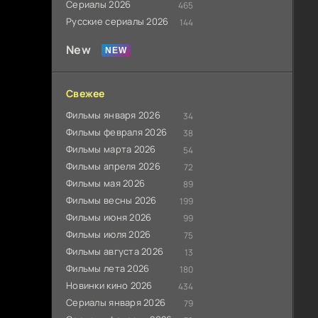
Сериалы 2026
465
Русские сериалы 2026
144
New
Свежее
Фильмы января 2026
34
Фильмы февраля 2026
38
Фильмы марта 2026
54
Фильмы апреля 2026
72
Фильмы мая 2026
89
Фильмы весны 2026
199
Фильмы июня 2026
99
Фильмы июля 2026
75
Фильмы августа 2026
13
Фильмы лета 2026
180
Новинки кино 2026
434
Сериалы января 2026
79