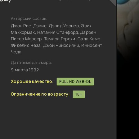
Актёрский состав:
Джон Рис-Дэвис, Дэвид Уорнер, Эрик
Маккормак, Натания Стэнфорд, Даррен
Питер Мерсер, Тамара Горски, Сала Каме,
Фиделис Чеза, Джон Чиносияни, Инносент
Чода
Дата выхода в мире:
9 марта 1992
Хорошее качество:
FULL HD WEB-DL
Ограничение по возрасту:
18+