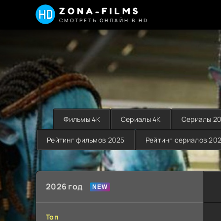
ZONA-FILMS
СМОТРЕТЬ ОНЛАЙН В HD
Фильмы 4K
Сериалы 4K
Сериалы 2
Рейтинг фильмов 2025
Рейтинг сериалов 20
2026 год
Топ