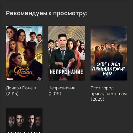
Рекомендуем к просмотру:
Дочери Гюнеш
Непризнание
Этот город
(2015)
(2019)
принадлежит нам
(2025)