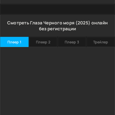
Смотреть Глаза Черного моря (2025) онлайн
без регистрации
Плеер 1
Плеер 2
Плеер 3
Трейлер