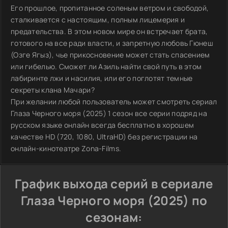
Его прошлое, пропитанное соленым ветром и свободой,
сталкивается с настоящим, полным лицемерия и
предательства. В этом новом мире он встречает брата,
готового на все ради власти, и запретную любовь Гюнеш
(Озге Ягыз), чье прикосновение может стать спасением
или гибелью. Сможет ли Азиль найти свой путь в этом
лабиринте лжи и насилия, или его поглотят темные
секреты клана Мачари?
При желании любой пользователь может смотреть сериал
Глаза Черного моря (2025) 1 сезон все серии подряд на
русском языке онлайн всегда бесплатно в хорошем
качестве HD (720, 1080, UltraHD) без регистрации на
онлайн-кинотеатре Zona-Films.
График выхода серий в сериале
Глаза Черного моря (2025) по
сезонам: