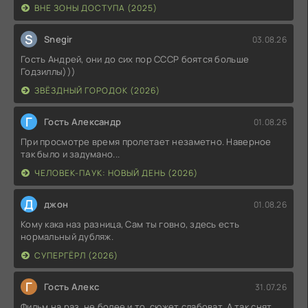
ВНЕ ЗОНЫ ДОСТУПА (2025)
S
Snegir
03.08.26
Гость Андрей, они до сих пор СССР боятся больше
Годзиллы)))
ЗВЁЗДНЫЙ ГОРОДОК (2026)
Г
Гость Александр
01.08.26
При просмотре время пролетает незаметно. Наверное
так было и задумано...
ЧЕЛОВЕК-ПАУК: НОВЫЙ ДЕНЬ (2026)
Д
джон
01.08.26
Кому кака наз разница, Сам ты говно, здесь есть
нормальный дубляж.
СУПЕРГЁРЛ (2026)
Г
Гость Алекс
31.07.26
Фильм на раз, не более и то, сюжет слабоват. А так снят