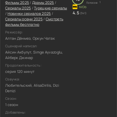
Фильмы 2025
/
Драмы 2025
/
1
Голосов:
Сериалы 2025
/
Турецкие сериалы
4.5
/
Новинки сериалов 2025
/
(341)
Сериалы осени 2025
/
Смотреть
фильмы бесплатно
Режиссёр:
Алтан Дёнмез, Оркун Чатак
Сценарий написал:
Айсин Акбулут, Simge Ayvazoglu,
Айберк Джинар
Продолжительность:
серия 120 минут
Озвучка:
Любительский, AlisaDirilis, Dizi
Denizi
Сезон:
1 сезон
Добавлены: