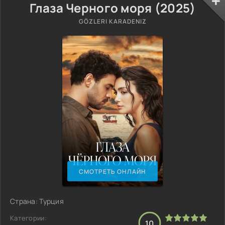
Глаза Черного моря (2025)
GÖZLERI KARADENIZ
СМОТРЕТЬ ОНЛАЙН
Страна: Турция
Категории:
10