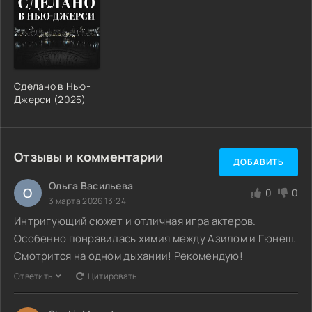
Сделано в Нью-
Джерси (2025)
Отзывы и комментарии
ДОБАВИТЬ
Ольга Васильева
О
0
0
3 марта 2026 13:24
Интригующий сюжет и отличная игра актеров.
Особенно понравилась химия между Азилом и Гюнеш.
Смотрится на одном дыхании! Рекомендую!
Ответить
Цитировать