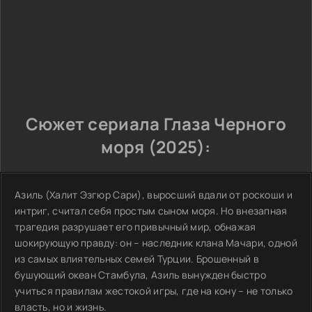
Сюжет сериала Глаза Черного
моря (2025):
Азиль (Халит Эзгюр Сари), выросший вдали от роскоши и
интриг, считал себя простым сыном моря. Но внезапная
трагедия разрушает его привычный мир, обнажая
шокирующую правду: он – наследник клана Мачари, одной
из самых влиятельных семей Турции. Брошенный в
бушующий океан Стамбула, Азиль вынужден быстро
учиться правилам жестокой игры, где на кону – не только
власть, но и жизнь.