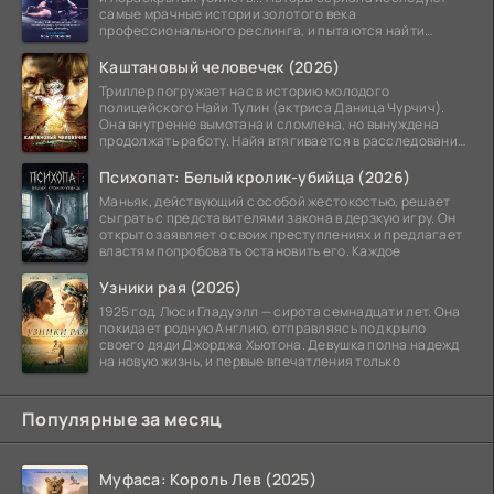
самые мрачные истории золотого века
профессионального реслинга, и пытаются найти
правду на стыке
Каштановый человечек (2026)
Триллер погружает нас в историю молодого
полицейского Найи Тулин (актриса Даница Чурчич).
Она внутренне вымотана и сломлена, но вынуждена
продолжать работу. Найя втягивается в расследование
жуткого
Психопат: Белый кролик-убийца (2026)
Маньяк, действующий с особой жестокостью, решает
сыграть с представителями закона в дерзкую игру. Он
открыто заявляет о своих преступлениях и предлагает
властям попробовать остановить его. Каждое
Узники рая (2026)
1925 год. Люси Гладуэлл — сирота семнадцати лет. Она
покидает родную Англию, отправляясь под крыло
своего дяди Джорджа Хьютона. Девушка полна надежд
на новую жизнь, и первые впечатления только
Популярные за месяц
Муфаса: Король Лев (2025)