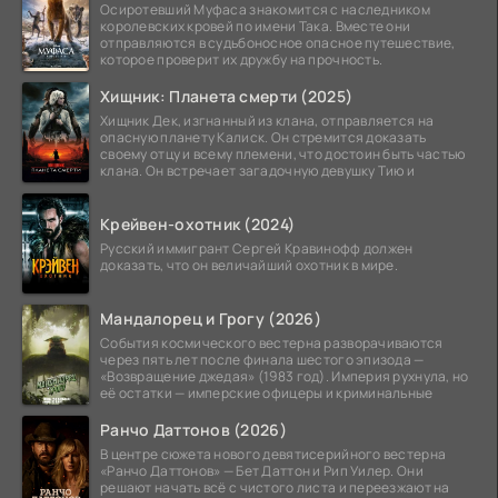
Осиротевший Муфаса знакомится с наследником
королевских кровей по имени Така. Вместе они
отправляются в судьбоносное опасное путешествие,
которое проверит их дружбу на прочность.
Хищник: Планета смерти (2025)
Хищник Дек, изгнанный из клана, отправляется на
опасную планету Калиск. Он стремится доказать
своему отцу и всему племени, что достоин быть частью
клана. Он встречает загадочную девушку Тию и
Крейвен-охотник (2024)
Русский иммигрант Сергей Кравинофф должен
доказать, что он величайший охотник в мире.
Мандалорец и Грогу (2026)
События космического вестерна разворачиваются
через пять лет после финала шестого эпизода —
«Возвращение джедая» (1983 год). Империя рухнула, но
её остатки — имперские офицеры и криминальные
Ранчо Даттонов (2026)
В центре сюжета нового девятисерийного вестерна
«Ранчо Даттонов» — Бет Даттон и Рип Уилер. Они
решают начать всё с чистого листа и переезжают на