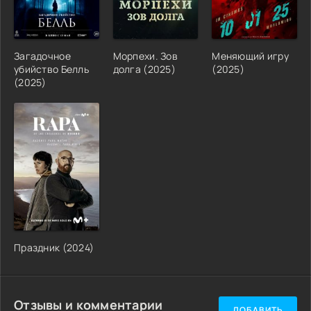
Загадочное
Морпехи. Зов
Меняющий игру
убийство Белль
долга (2025)
(2025)
(2025)
Праздник (2024)
Отзывы и комментарии
ДОБАВИТЬ