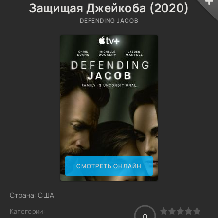
Защищая Джейкоба (2020)
DEFENDING JACOB
СМОТРЕТЬ ОНЛАЙН
Страна: США
Категории:
0