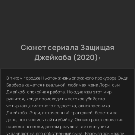
Сюжет сериала Защищая
Джейкоба (2020):
В тихом городке Ньютон жизнь окружного прокурора Энди
Барбера кажется идеальной: любимая жена Лори, сын
Джейкоб, спокойная работа. Но однажды этот мир
рушится, когда происходит жестокое убийство
четырнадцатилетнего подростка, одноклассника
Джейкоба. Энди, потрясенный трагедией, берется за
дело, поклявшись найти убийцу. Однако расследование
приводит к неожиданным результатам: все улики
указывают на его собственный сына. Разрываясь между