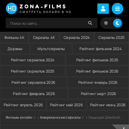
ZONA-FILMS
СМОТРЕТЬ ОНЛАЙН В HD
Фильмы 4K
Сериалы 4K
Сериалы 2024
Сериалы 2025
Дорамы
Мультсериалы
Рейтинг фильмов 2024
Рейтинг сериалов 2024
Рейтинг фильмов 2025
Рейтинг сериалов 2025
Рейтинг фильмов 2026
Рейтинг сериалов 2026
Рейтинг январь 2026
Рейтинг февраль 2026
Рейтинг март 2026
Рейтинг апрель 2026
Рейтинг май 2026
Рейтинг июнь 2026
Фильмы онлайн
»
Американские сериалы
» Защищая Джейкоба (2020)