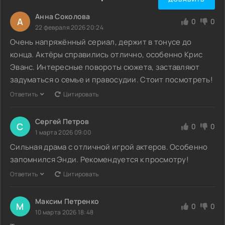
Анна Соколова
А
0
0
22 февраля 2026 20:24
Очень напряжённый сериал, держит в тонусе до
конца. Актёры справились отлично, особенно Крис
Эванс. Интересные повороты сюжета, заставляют
задуматься о семье и правосудии. Стоит посмотреть!
Ответить
Цитировать
Сергей Петров
С
0
0
1 марта 2026 09:00
Сильная драма с отличной игрой актеров. Особенно
запомнился Энди. Рекомендуется к просмотру!
Ответить
Цитировать
Максим Петренко
М
0
0
10 марта 2026 18:48