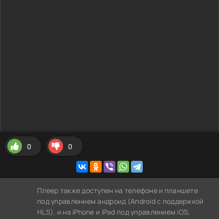
0
0
Плеер также доступен на телефоне и планшете
под управлением андроид (Android с поддержкой
HLS), и на iPhone и iPad под управлением iOS,