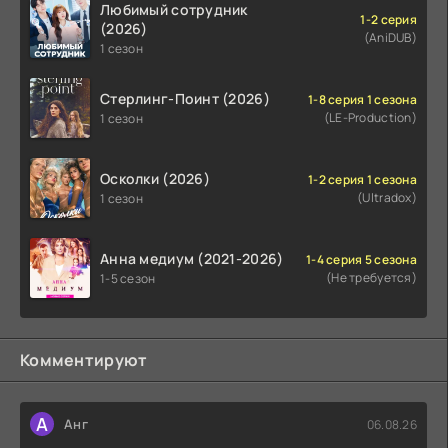
Любимый сотрудник
1-2 серия
(2026)
(AniDUB)
1 сезон
Стерлинг-Поинт (2026)
1-8 серия 1 сезона
(LE-Production)
1 сезон
Осколки (2026)
1-2 серия 1 сезона
(Ultradox)
1 сезон
Анна медиум (2021-2026)
1-4 серия 5 сезона
(Не требуется)
1-5 сезон
Комментируют
А
Анг
06.08.26