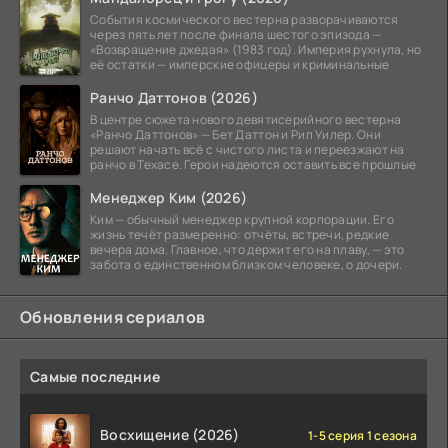
События космического вестерна разворачиваются
через пять лет после финала шестого эпизода —
«Возвращение джедая» (1983 год). Империя рухнула, но
её остатки — имперские офицеры и криминальные
Ранчо Даттонов (2026)
В центре сюжета нового девятисерийного вестерна
«Ранчо Даттонов» — Бет Даттон и Рип Уилер. Они
решают начать всё с чистого листа и переезжают на
ранчо в Техасе. Герои надеются оставить все прошлые
Менеджер Ким (2026)
Ким — обычный менеджер крупной корпорации. Его
жизнь течёт размеренно: отчёты, встречи, редкие
вечера дома. Главное, что держит его на плаву, — это
забота о единственном близком человеке, о дочери.
Обновления сериалов
Самые последние
Восхищение (2026)
1-5 серия 1 сезона