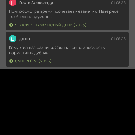
Г
Гость Александр
01.08.26
При просмотре время пролетает незаметно. Наверное
так было и задумано...
ЧЕЛОВЕК-ПАУК: НОВЫЙ ДЕНЬ (2026)
Д
джон
01.08.26
Кому кака наз разница, Сам ты говно, здесь есть
нормальный дубляж.
СУПЕРГЁРЛ (2026)