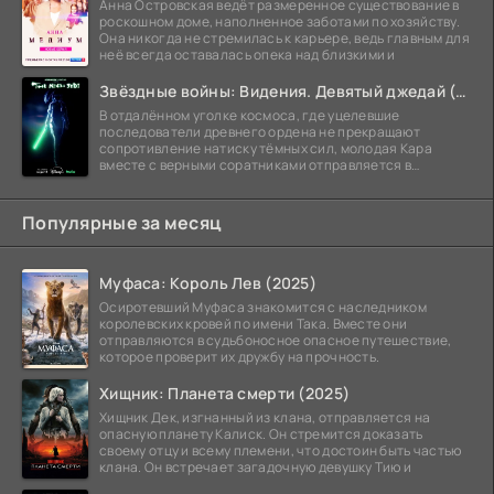
Анна Островская ведёт размеренное существование в
роскошном доме, наполненное заботами по хозяйству.
Она никогда не стремилась к карьере, ведь главным для
неё всегда оставалась опека над близкими и
Звёздные войны: Видения. Девятый джедай (2026)
В отдалённом уголке космоса, где уцелевшие
последователи древнего ордена не прекращают
сопротивление натиску тёмных сил, молодая Кара
вместе с верными соратниками отправляется в
рискованный рейд.
Популярные за месяц
Муфаса: Король Лев (2025)
Осиротевший Муфаса знакомится с наследником
королевских кровей по имени Така. Вместе они
отправляются в судьбоносное опасное путешествие,
которое проверит их дружбу на прочность.
Хищник: Планета смерти (2025)
Хищник Дек, изгнанный из клана, отправляется на
опасную планету Калиск. Он стремится доказать
своему отцу и всему племени, что достоин быть частью
клана. Он встречает загадочную девушку Тию и