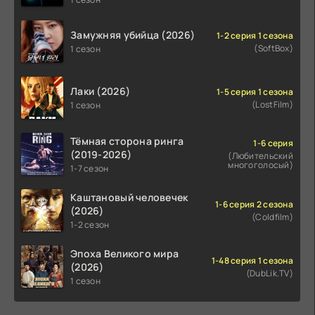
Замужняя убийца (2026)
1-2 серия 1 сезона
(SoftBox)
1 сезон
Лаки (2026)
1-5 серия 1 сезона
(LostFilm)
1 сезон
Тёмная сторона ринга
1-6 серия
(2019-2026)
(Любительский
многоголосый)
1-7 сезон
Каштановый человечек
1-6 серия 2 сезона
(2026)
(Coldfilm)
1-2 сезон
Эпоха Великого мира
1-48 серия 1 сезона
(2026)
(DubLik.TV)
1 сезон