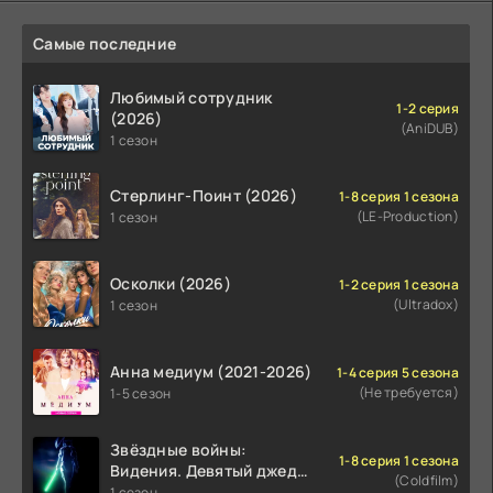
Самые последние
Любимый сотрудник
1-2 серия
(2026)
(AniDUB)
1 сезон
Стерлинг-Поинт (2026)
1-8 серия 1 сезона
(LE-Production)
1 сезон
Осколки (2026)
1-2 серия 1 сезона
(Ultradox)
1 сезон
Анна медиум (2021-2026)
1-4 серия 5 сезона
(Не требуется)
1-5 сезон
Звёздные войны:
1-8 серия 1 сезона
Видения. Девятый джедай
(Coldfilm)
(2026)
1 сезон