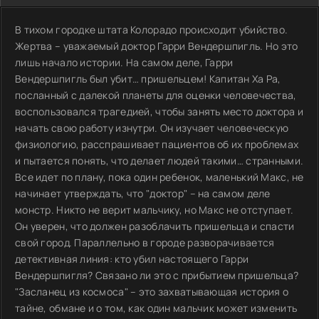
В тихом городке штата Колорадо происходит убийство.
Жертва – уважаемый доктор Гарри Вендершпигль. Но это
лишь начало истории. На самом деле, Гарри
Вендершпигль был убит… пришельцем! Капитан Ха Ра,
посланный с далекой планеты для оценки человечества,
воспользовался трагедией, чтобы занять место доктора и
начать свою работу изнутри. Он изучает человеческую
физиологию, расспрашивает пациентов об их проблемах
и пытается понять, что делает людей такими… странными.
Все идет по плану, пока один ребенок, маленький Макс, не
начинает утверждать, что "доктор" – на самом деле
монстр. Никто не верит мальчику, но Макс не отступает.
Он уверен, что должен разоблачить пришельца и спасти
свой город. Параллельно в городе разворачивается
детективная линия: кто убил настоящего Гарри
Вендершпигля? Связано ли это с прибытием пришельца?
"Засланец из космоса" – это захватывающая история о
тайне, обмане и о том, как один мальчик может изменить