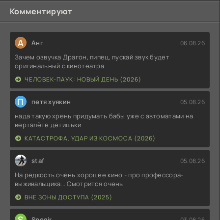
Комментируют
А
Анг
06.08.26
Зачем озвучка Драгон, пипец, пускай звук будет
оригинальный с кинотеатра
ЧЕЛОВЕК-ПАУК: НОВЫЙ ДЕНЬ (2026)
П
петя хуякин
05.08.26
нада такую хрень придумать бабы уже с автоматами на
верталёте детишьки
КАТАСТРОФА. УДАР ИЗ КОСМОСА (2026)
staf
05.08.26
На редкость очень хорошее кино - про профессора-
выживальщика... Смотрится очень
ВНЕ ЗОНЫ ДОСТУПА (2025)
S
Snegir
03.08.26