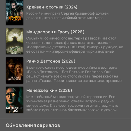
Крейвен-охотник (2024)
Русский иммигрант Сергей Кравинофф должен
доказать, что он величайший охотник в мире.
Мандалорец и Грогу (2026)
События космического вестерна разворачиваются
через пять лет после финала шестого эпизода —
«Возвращение джедая» (1983 год). Империя рухнула, но
её остатки — имперские офицеры и криминальные
Ранчо Даттонов (2026)
В центре сюжета нового девятисерийного вестерна
«Ранчо Даттонов» — Бет Даттон и Рип Уилер. Они
решают начать всё с чистого листа и переезжают на
ранчо в Техасе. Герои надеются оставить все прошлые
Менеджер Ким (2026)
Ким — обычный менеджер крупной корпорации. Его
жизнь течёт размеренно: отчёты, встречи, редкие
вечера дома. Главное, что держит его на плаву, — это
забота о единственном близком человеке, о дочери.
Обновления сериалов