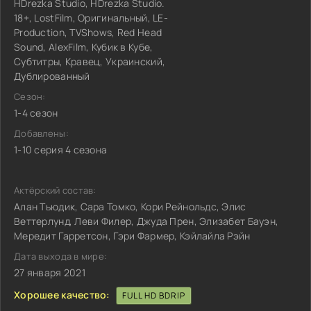
HDrezka Studio, HDrezka Studio.
18+, LostFilm, Оригинальный, LE-
Production, TVShows, Red Head
Sound, AlexFilm, Кубик в Кубе,
Субтитры, Кравец, Украинский,
Дублированный
Сезон:
1-4 сезон
Добавлены:
1-10 серия 4 сезона
Актёрский состав:
Алан Тьюдик, Сара Томко, Кори Рейнольдс, Элис
Веттерлунд, Леви Филер, Джуда Прен, Элизабет Бауэн,
Мередит Гарретсон, Гэри Фармер, Кэйлайла Рэйн
Дата выхода в мире:
27 января 2021
Хорошее качество:
FULL HD BDRIP