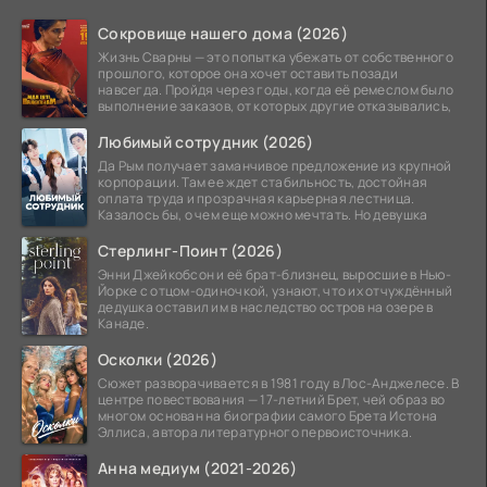
Сокровище нашего дома (2026)
Жизнь Сварны — это попытка убежать от собственного
прошлого, которое она хочет оставить позади
навсегда. Пройдя через годы, когда её ремеслом было
выполнение заказов, от которых другие отказывались,
Любимый сотрудник (2026)
Да Рым получает заманчивое предложение из крупной
корпорации. Там ее ждет стабильность, достойная
оплата труда и прозрачная карьерная лестница.
Казалось бы, о чем еще можно мечтать. Но девушка
Стерлинг-Поинт (2026)
Энни Джейкобсон и её брат-близнец, выросшие в Нью-
Йорке с отцом-одиночкой, узнают, что их отчуждённый
дедушка оставил им в наследство остров на озере в
Канаде.
Осколки (2026)
Сюжет разворачивается в 1981 году в Лос-Анджелесе. В
центре повествования — 17-летний Брет, чей образ во
многом основан на биографии самого Брета Истона
Эллиса, автора литературного первоисточника.
Анна медиум (2021-2026)