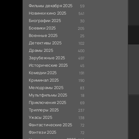
Фильмы декабря 2025
59
Новинки кино 2025
541
Биографии 2025
30
Боевики 2025
205
Военные 2025
25
Детективы 2025
102
Драмы 2025
400
Зарубежные 2025
497
Исторические 2025
45
Комедии 2025
191
Криминал 2025
190
Мелодрамы 2025
83
Мультфильмы 2025
18
Приключения 2025
69
Триллеры 2025
237
Ужасы 2025
138
Фантастические 2025
72
Фэнтези 2025
72