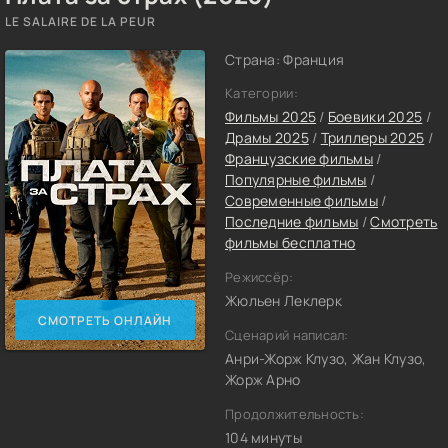
LE SALAIRE DE LA PEUR
Страна: Франция
Категории:
Фильмы 2025
/
Боевики 2025
/
Драмы 2025
/
Триллеры 2025
/
Французские фильмы
/
Популярные фильмы
/
Современные фильмы
/
Последние фильмы
/
Смотреть
фильмы бесплатно
Режиссёр:
Жюльен Леклерк
СМОТРЕТЬ ОНЛАЙН
Сценарий написал:
Анри-Жорж Клузо, Жан Клузо,
Жорж Арно
Продолжительность:
104 минуты