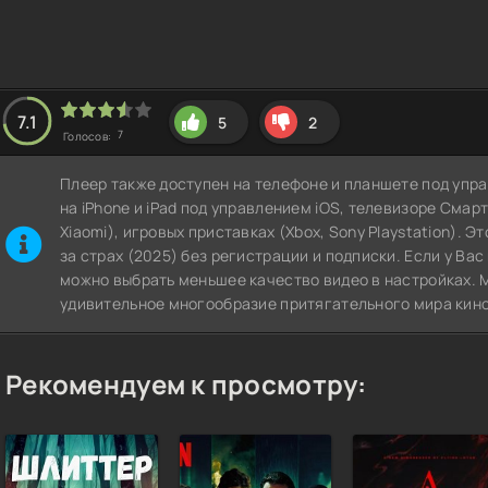
7.1
5
2
7
Голосов:
Плеер также доступен на телефоне и планшете под упра
на iPhone и iPad под управлением iOS, телевизоре СмартТВ
Xiaomi), игровых приставках (Xbox, Sony Playstation). 
за страх (2025) без регистрации и подписки. Если у Ва
можно выбрать меньшее качество видео в настройках. 
удивительное многообразие притягательного мира кино
Рекомендуем к просмотру: