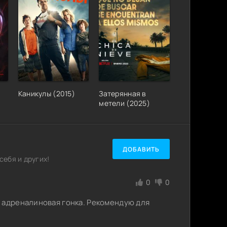
Каникулы (2015)
Затерянная в
метели (2025)
ДОБАВИТЬ
ебя и других!
0
0
 адреналиновая гонка. Рекомендую для