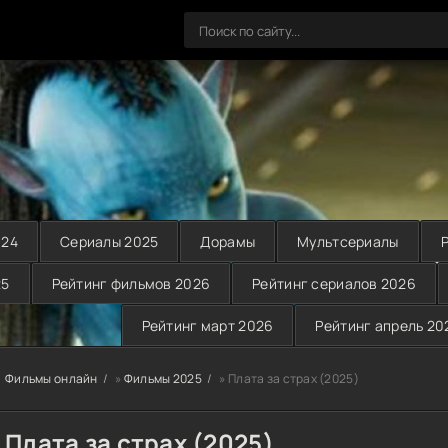
024
Сериалы 2025
Дорамы
Мультсериалы
25
Рейтинг фильмов 2026
Рейтинг сериалов 2026
Рейтинг март 2026
Рейтинг апрель 20
Фильмы онлайн
»
Фильмы 2025
» Плата за страх (2025)
Плата за страх (2025)