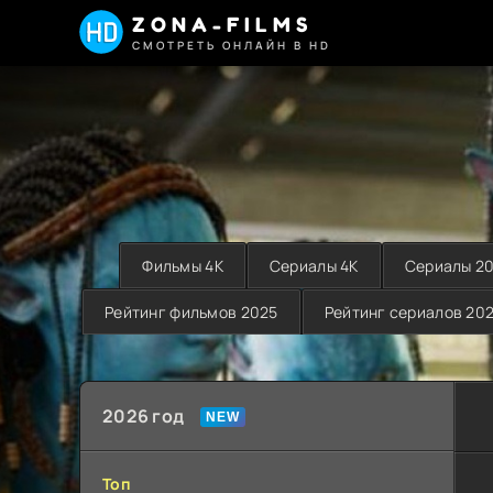
ZONA-FILMS
СМОТРЕТЬ ОНЛАЙН В HD
Фильмы 4K
Сериалы 4K
Сериалы 2
Рейтинг фильмов 2025
Рейтинг сериалов 20
2026 год
Топ