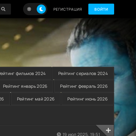
РЕГИСТРАЦИЯ
ВОЙТИ
Рейтинг фильмов 2024
Рейтинг сериалов 2024
Рейтинг январь 2026
Рейтинг февраль 2026
26
Рейтинг май 2026
Рейтинг июнь 2026
19 июл 2025, 19:51