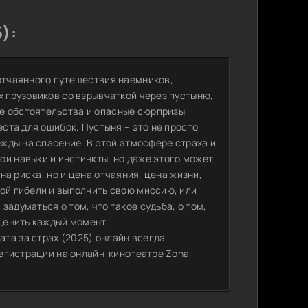
):
 отчаянного путешествия наемников,
х грузовиков со взрывчаткой через пустыню,
е обстоятельства и опасные сюрпризы
еста для ошибок. Пустыня – это не просто
ежды на спасение. В этой атмосфере страха и
ои навыки и инстинкты, но даже этого может
ена риска, но и цена отчаяния, цена жизни,
ой гибели и выполнить свою миссию, или
адуматься о том, что такое судьба, о том,
 ценить каждый момент.
та за страх (2025) онлайн всегда
 регистрации на онлайн-кинотеатре Zona-