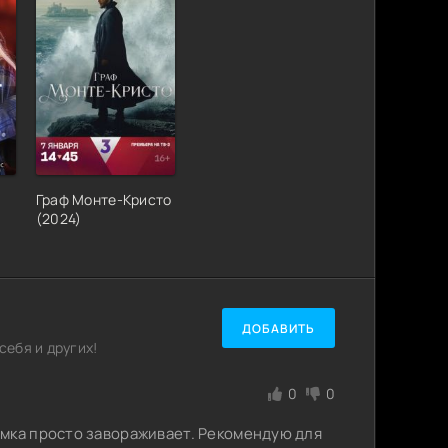
Граф Монте-Кристо
(2024)
ДОБАВИТЬ
ебя и других!
0
0
амка просто завораживает. Рекомендую для