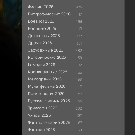
Фильмы 2026
924
Биографические 2026
17
Боевики 2026
169
Военные 2026
19
Детективы 2026
137
Драмы 2026
381
Зарубежные 2026
382
Исторические 2026
38
Комедии 2026
192
Криминальные 2026
166
Мелодрамы 2026
153
Мультфильмы 2026
7
Приключения 2026
57
Русские фильмы 2026
44
Триллеры 2026
232
Ужасы 2026
137
Фантастические 2026
67
Фэнтези 2026
58