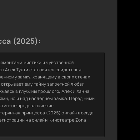
са (2025):
лементами мистики и чувственной
н Алек Туати становится свидетелем
венному замку, хранящему в своих стенах
 открывает ему тайну запретной любви
жаясь в глубины прошлого, Алек и Ханна
ями, но и над наследием замка. Перед ними
истинное предназначение.
терянная принцесса (2025) онлайн всегда
 регистрации на онлайн-кинотеатре Zona-