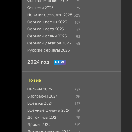
Фантастические 2025
72
Фэнтези 2025
72
Новинки сериалов 2025
329
Сериалы весны 2025
167
Сериалы лета 2025
47
Сериалы осени 2025
63
Сериалы декабря 2025
48
Русские сериалы 2025
2024 год
Новые
Фильмы 2024
797
Биографии 2024
26
Боевики 2024
197
Военные фильмы 2024
16
Детективы 2024
75
Драмы 2024
319
Документальные 2024
7