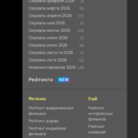
Сериалы февраля 2026
78
Сериалы марта 2026
90
Сериалы апреля 2026
105
Сериалы мая 2026
91
Сериалы весны 2026
218
Сериалы июня 2026
70
Сериалы июля 2026
68
Сериалы августа 2026
10
Сериалы лета 2026
122
Новинки сериалов 2026
436
Рейтинги
Фильмы
Ещё
Рейтинг американских
Рейтинг
фильмов
интересных
фильмов
Рейтинг дорам
Рейтинг
Рейтинг индийских
комедий
фильмов