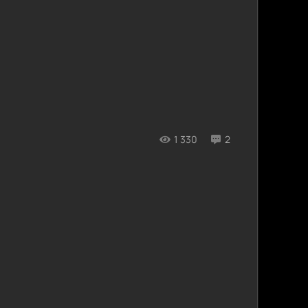
1 330
2