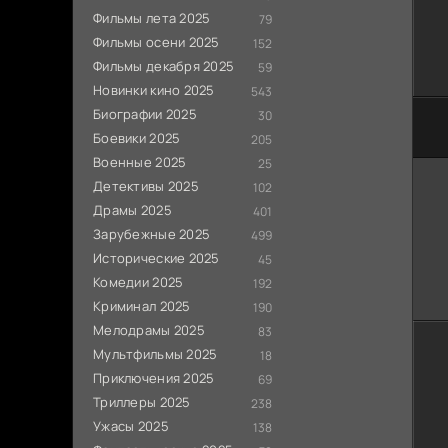
Фильмы лета 2025
79
Фильмы осени 2025
152
Фильмы декабря 2025
59
Новинки кино 2025
543
Биографии 2025
30
Боевики 2025
205
Военные 2025
25
Детективы 2025
102
Драмы 2025
401
Зарубежные 2025
499
Исторические 2025
45
Комедии 2025
192
Криминал 2025
190
Мелодрамы 2025
83
Мультфильмы 2025
18
Приключения 2025
69
Триллеры 2025
238
Ужасы 2025
138