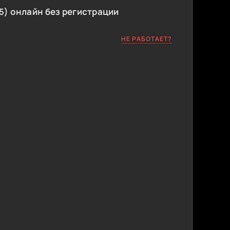
) онлайн без регистрации
НЕ РАБОТАЕТ?