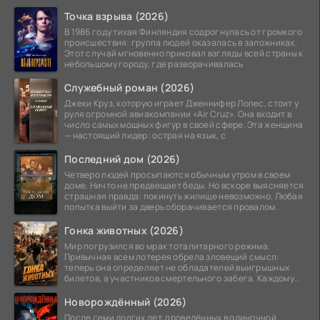
Точка взрыва (2026)
В 1986 году тихая Финляндия содрогнулась от громкого
происшествия: группа людей оказалась в заложниках.
Этот случай мгновенно приковал взгляды всей страны к
небольшому городу, где разворачивалась
Служебный роман (2026)
Джеки Круз, которую играет Дженнифер Лопес, стоит у
руля огромной авиакомпании «Air Cruz». Она входит в
число самых мощных фигур в своей сфере. Эта женщина
— настоящий лидер: острая на язык, с
Последний дом (2026)
Четверо людей просыпаются обычным утром в своем
доме. Ничто не предвещает беды. Но вскоре выясняется
страшная правда: покинуть жилище невозможно. Любая
попытка выйти за дверь оборачивается провалом.
Гонка животных (2026)
Мир погрузился во мрак тоталитарного режима.
Привычная всем лотерея обрела зловещий смысл:
теперь она определяет не обладателей выигрышных
билетов, а участников смертельного забега. Каждому
номеру
Новорождённый (2026)
После семи долгих лет, проведённых в одиночной