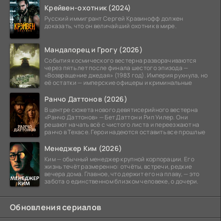
Крейвен-охотник (2024)
Русский иммигрант Сергей Кравинофф должен
доказать, что он величайший охотник в мире.
Мандалорец и Грогу (2026)
События космического вестерна разворачиваются
через пять лет после финала шестого эпизода —
«Возвращение джедая» (1983 год). Империя рухнула, но
её остатки — имперские офицеры и криминальные
Ранчо Даттонов (2026)
В центре сюжета нового девятисерийного вестерна
«Ранчо Даттонов» — Бет Даттон и Рип Уилер. Они
решают начать всё с чистого листа и переезжают на
ранчо в Техасе. Герои надеются оставить все прошлые
Менеджер Ким (2026)
Ким — обычный менеджер крупной корпорации. Его
жизнь течёт размеренно: отчёты, встречи, редкие
вечера дома. Главное, что держит его на плаву, — это
забота о единственном близком человеке, о дочери.
Обновления сериалов