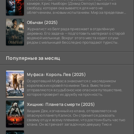
камере, Крис Ньюборн (Дэвид Оелоуо) выходит на
свободу, которая оказывается для него не
облегчением, а новым испытанием. Мир за пределами
тюремных стен
Обычаи (2025)
Журналист из Белграда приезжает в отдалённую
деревню. Его задача — подготовить материал о старой
водяной мельнице. Вокруг этого места ходят слухи:
рядом с мельницей бесследно пропадают туристы.
Популярные за месяц
Муфаса: Король Лев (2025)
Осиротевший Муфаса знакомится с наследником
королевских кровей по имени Така. Вместе они
отправляются в судьбоносное опасное путешествие,
которое проверит их дружбу на прочность.
Хищник: Планета смерти (2025)
Хищник Дек, изгнанный из клана, отправляется на
опасную планету Калиск. Он стремится доказать
своему отцу и всему племени, что достоин быть частью
клана. Он встречает загадочную девушку Тию и