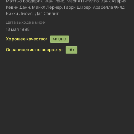
Мэттью Бродерик, Жан Рено, Мария Питилло, Хэнк Азария,
Кевин Данн, Майкл Лернер, Гарри Ширер, Арабелла Филд,
Викки Льюис, Даг Сэвант
Дата выхода в мире:
18 мая 1998
Хорошее качество:
4K UHD
Ограничение по возрасту:
18+