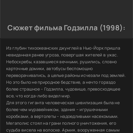
Сюжет фильма Годзилла (1998):
Из глубин тихоокеанских джунглей в Нью-Йорк пришла
невиданная ранее угроза, повергшая жителей в ужас.
Небоскребы, казавшиеся вечными, рушились, словно
карточные домики, автобусы беспомощно
переворачивались, а целые районы исчезали под землей.
Но это было не природное бедствие, а нечто гораздо
более страшное – Годзилла, чудовище, превосходящее
все, что когда-либо видел мир.
Для этого гиганта человеческая цивилизация была не
более чем муравейником, здания – игрушечными
коробками, а вертолеты – надоедливыми насекомыми.
Мегаполис стоял на грани полного уничтожения, его
судьба висела на волоске. Армия, вооруженная самым