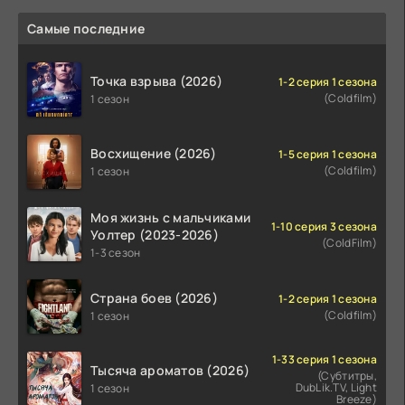
Самые последние
Точка взрыва (2026)
1-2 серия 1 сезона
(Coldfilm)
1 сезон
Восхищение (2026)
1-5 серия 1 сезона
(Coldfilm)
1 сезон
Моя жизнь с мальчиками
1-10 серия 3 сезона
Уолтер (2023-2026)
(ColdFilm)
1-3 сезон
Страна боев (2026)
1-2 серия 1 сезона
(Coldfilm)
1 сезон
1-33 серия 1 сезона
Тысяча ароматов (2026)
(Субтитры,
DubLik.TV, Light
1 сезон
Breeze)