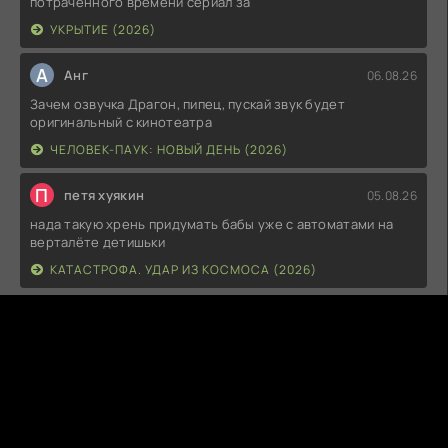
потраченного времени сериал за
УКРЫТИЕ (2026)
А
Анг
06.08.26
Зачем озвучка Драгон, пипец, пускай звук будет
оригинальный с кинотеатра
ЧЕЛОВЕК-ПАУК: НОВЫЙ ДЕНЬ (2026)
П
петя хуякин
05.08.26
нада такую хрень придумать бабы уже с автоматами на
верталёте детишьки
КАТАСТРОФА. УДАР ИЗ КОСМОСА (2026)