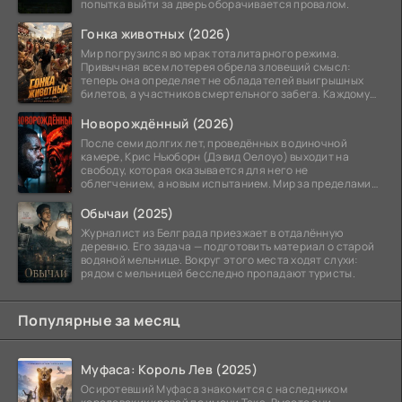
попытка выйти за дверь оборачивается провалом.
Гонка животных (2026)
Мир погрузился во мрак тоталитарного режима.
Привычная всем лотерея обрела зловещий смысл:
теперь она определяет не обладателей выигрышных
билетов, а участников смертельного забега. Каждому
номеру
Новорождённый (2026)
После семи долгих лет, проведённых в одиночной
камере, Крис Ньюборн (Дэвид Оелоуо) выходит на
свободу, которая оказывается для него не
облегчением, а новым испытанием. Мир за пределами
тюремных стен
Обычаи (2025)
Журналист из Белграда приезжает в отдалённую
деревню. Его задача — подготовить материал о старой
водяной мельнице. Вокруг этого места ходят слухи:
рядом с мельницей бесследно пропадают туристы.
Популярные за месяц
Муфаса: Король Лев (2025)
Осиротевший Муфаса знакомится с наследником