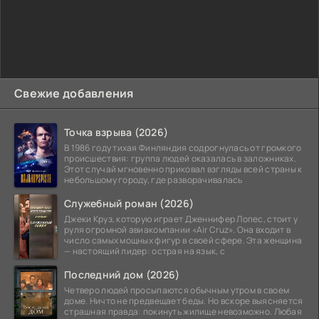
Свежие добавления
Точка взрыва (2026)
В 1986 году тихая Финляндия содрогнулась от громкого
происшествия: группа людей оказалась в заложниках.
Этот случай мгновенно приковал взгляды всей страны к
небольшому городу, где разворачивалась
Служебный роман (2026)
Джеки Круз, которую играет Дженнифер Лопес, стоит у
руля огромной авиакомпании «Air Cruz». Она входит в
число самых мощных фигур в своей сфере. Эта женщина
— настоящий лидер: острая на язык, с
Последний дом (2026)
Четверо людей просыпаются обычным утром в своем
доме. Ничто не предвещает беды. Но вскоре выясняется
страшная правда: покинуть жилище невозможно. Любая