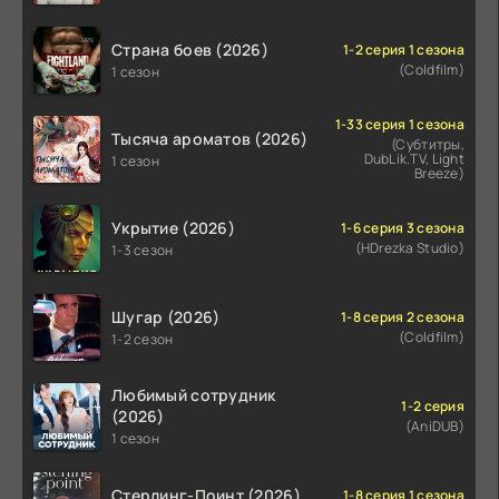
Страна боев (2026)
1-2 серия 1 сезона
(Coldfilm)
1 сезон
1-33 серия 1 сезона
Тысяча ароматов (2026)
(Субтитры,
DubLik.TV, Light
1 сезон
Breeze)
Укрытие (2026)
1-6 серия 3 сезона
(HDrezka Studio)
1-3 сезон
Шугар (2026)
1-8 серия 2 сезона
(Coldfilm)
1-2 сезон
Любимый сотрудник
1-2 серия
(2026)
(AniDUB)
1 сезон
Стерлинг-Поинт (2026)
1-8 серия 1 сезона