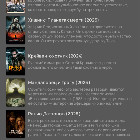
королевских кровей по имени Така. Вместе они
отправляются в судьбоносное опасное путешествие,
которое проверит их дружбу на прочность.
Хищник: Планета смерти (2025)
Хищник Дек, изгнанный из клана, отправляется на
опасную планету Калиск. Он стремится доказать
своему отцу и всему племени, что достоин быть частью
клана. Он встречает загадочную девушку Тию и
Крейвен-охотник (2024)
Русский иммигрант Сергей Кравинофф должен
доказать, что он величайший охотник в мире.
Мандалорец и Грогу (2026)
События космического вестерна разворачиваются
через пять лет после финала шестого эпизода —
«Возвращение джедая» (1983 год). Империя рухнула, но
её остатки — имперские офицеры и криминальные
Ранчо Даттонов (2026)
В центре сюжета нового девятисерийного вестерна
«Ранчо Даттонов» — Бет Даттон и Рип Уилер. Они
решают начать всё с чистого листа и переезжают на
ранчо в Техасе. Герои надеются оставить все прошлые