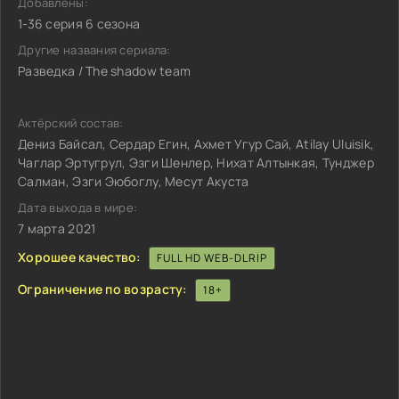
Добавлены:
1-36 серия 6 сезона
Другие названия сериала:
Разведка / The shadow team
Актёрский состав:
Дениз Байсал, Сердар Егин, Ахмет Угур Сай, Atilay Uluisik,
Чаглар Эртугрул, Эзги Шенлер, Нихат Алтынкая, Тунджер
Салман, Эзги Эюбоглу, Месут Акуста
Дата выхода в мире:
7 марта 2021
Хорошее качество:
FULL HD WEB-DLRIP
Ограничение по возрасту:
18+