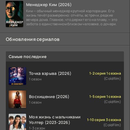
Менеджер Ким (2026)
Ким — обычный менеджер крупной корпорации. Его
жизнь течёт размеренно: отчёты, встречи, редкие
вечера дома. Главное, что держит его на плаву, — это
забота о единственном близком человеке, о дочери.
Обновления сериалов
Самые последние
Точка взрыва (2026)
1-2 серия 1 сезона
(Coldfilm)
1 сезон
Восхищение (2026)
1-5 серия 1 сезона
(Coldfilm)
1 сезон
Моя жизнь с мальчиками
1-10 серия 3 сезона
Уолтер (2023-2026)
(ColdFilm)
1-3 сезон