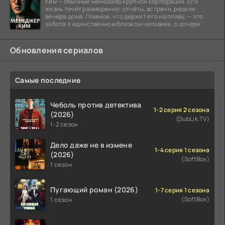
Ким — обычный менеджер крупной корпорации. Его
жизнь течёт размеренно: отчёты, встречи, редкие
вечера дома. Главное, что держит его на плаву, — это
забота о единственном близком человеке, о дочери.
Обновления сериалов
Самые последние
Чеболь против детектива
1-2 серия 2 сезона
(2026)
(DubLik.TV)
1-2 сезон
Дело даже не в измене
1-4 серия 1 сезона
(2026)
(SoftBox)
1 сезон
Пугающий роман (2026)
1-7 серия 1 сезона
(SoftBox)
1 сезон