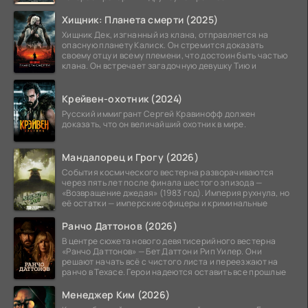
Хищник: Планета смерти (2025)
Хищник Дек, изгнанный из клана, отправляется на
опасную планету Калиск. Он стремится доказать
своему отцу и всему племени, что достоин быть частью
клана. Он встречает загадочную девушку Тию и
Крейвен-охотник (2024)
Русский иммигрант Сергей Кравинофф должен
доказать, что он величайший охотник в мире.
Мандалорец и Грогу (2026)
События космического вестерна разворачиваются
через пять лет после финала шестого эпизода —
«Возвращение джедая» (1983 год). Империя рухнула, но
её остатки — имперские офицеры и криминальные
Ранчо Даттонов (2026)
В центре сюжета нового девятисерийного вестерна
«Ранчо Даттонов» — Бет Даттон и Рип Уилер. Они
решают начать всё с чистого листа и переезжают на
ранчо в Техасе. Герои надеются оставить все прошлые
Менеджер Ким (2026)