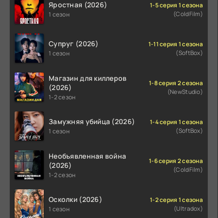
Яростная (2026)
1-5 серия 1 сезона
(ColdFilm)
1 сезон
Супруг (2026)
1-11 серия 1 сезона
(SoftBox)
1 сезон
Магазин для киллеров
1-8 серия 2 сезона
(2026)
(NewStudio)
1-2 сезон
Замужняя убийца (2026)
1-4 серия 1 сезона
(SoftBox)
1 сезон
Необъявленная война
1-6 серия 2 сезона
(2026)
(ColdFilm)
1-2 сезон
Осколки (2026)
1-2 серия 1 сезона
(Ultradox)
1 сезон