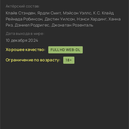
Актёрский состав:
Клайв Стэнден, Ярдли Смит, Мэйсон Уэллс, К.С. Клайд,
Рейнада Робинсон, Дастин Уилсон, Нэнси Хардинг, Ханна
Риз, Дэниел Родригес, Джонатан Розенталь
Дата выхода в мире:
10 декабря 2024
Хорошее качество:
FULL HD WEB-DL
Ограничение по возрасту:
18+