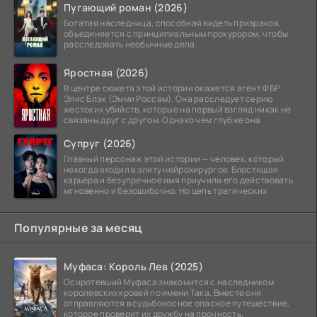
Пугающий роман (2026)
Богатая наследница, способная видеть призраков,
объединяется с принципиальным прокурором, чтобы
расследовать необычные дела.
Яростная (2026)
В центре сюжета этой истории окажется агент ФБР
Элис Блэк (Эмми Россам). Она расследует серию
жестоких убийств, которые на первый взгляд никак не
связаны друг с другом. Однако чем глубже она
Супруг (2026)
Главный персонаж этой истории — человек, который
некогда входил в элиту нейрохирургов. Блестящая
карьера и безупречное имя приучили его действовать
мгновенно и безошибочно. Но цепь трагических
Популярные за месяц
Муфаса: Король Лев (2025)
Осиротевший Муфаса знакомится с наследником
королевских кровей по имени Така. Вместе они
отправляются в судьбоносное опасное путешествие,
которое проверит их дружбу на прочность.