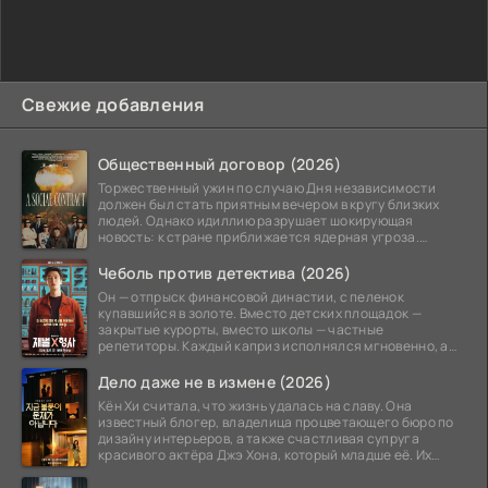
Свежие добавления
Общественный договор (2026)
Торжественный ужин по случаю Дня независимости
должен был стать приятным вечером в кругу близких
людей. Однако идиллию разрушает шокирующая
новость: к стране приближается ядерная угроза.
Эвакуация
Чеболь против детектива (2026)
Он — отпрыск финансовой династии, с пеленок
купавшийся в золоте. Вместо детских площадок —
закрытые курорты, вместо школы — частные
репетиторы. Каждый каприз исполнялся мгновенно, а
жизнь напоминала
Дело даже не в измене (2026)
Кён Хи считала, что жизнь удалась на славу. Она
известный блогер, владелица процветающего бюро по
дизайну интерьеров, а также счастливая супруга
красивого актёра Джэ Хона, который младше её. Их
союз