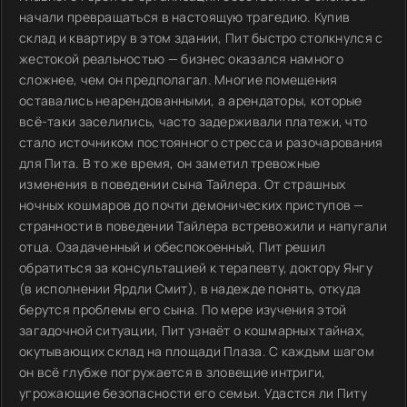
начали превращаться в настоящую трагедию. Купив
склад и квартиру в этом здании, Пит быстро столкнулся с
жестокой реальностью — бизнес оказался намного
сложнее, чем он предполагал. Многие помещения
оставались неарендованными, а арендаторы, которые
всё-таки заселились, часто задерживали платежи, что
стало источником постоянного стресса и разочарования
для Пита. В то же время, он заметил тревожные
изменения в поведении сына Тайлера. От страшных
ночных кошмаров до почти демонических приступов —
странности в поведении Тайлера встревожили и напугали
отца. Озадаченный и обеспокоенный, Пит решил
обратиться за консультацией к терапевту, доктору Янгу
(в исполнении Ярдли Смит), в надежде понять, откуда
берутся проблемы его сына. По мере изучения этой
загадочной ситуации, Пит узнаёт о кошмарных тайнах,
окутывающих склад на площади Плаза. С каждым шагом
он всё глубже погружается в зловещие интриги,
угрожающие безопасности его семьи. Удастся ли Питу