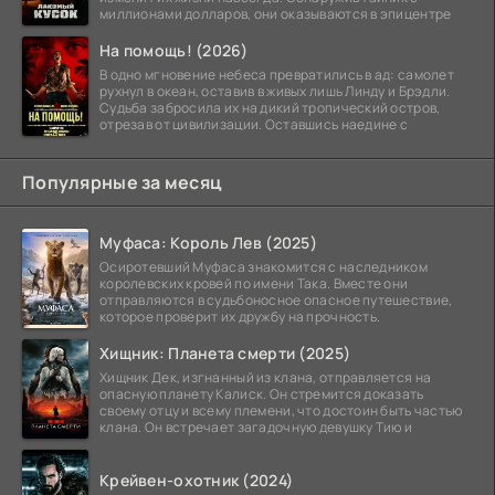
миллионами долларов, они оказываются в эпицентре
На помощь! (2026)
В одно мгновение небеса превратились в ад: самолет
рухнул в океан, оставив в живых лишь Линду и Брэдли.
Судьба забросила их на дикий тропический остров,
отрезав от цивилизации. Оставшись наедине с
Популярные за месяц
Муфаса: Король Лев (2025)
Осиротевший Муфаса знакомится с наследником
королевских кровей по имени Така. Вместе они
отправляются в судьбоносное опасное путешествие,
которое проверит их дружбу на прочность.
Хищник: Планета смерти (2025)
Хищник Дек, изгнанный из клана, отправляется на
опасную планету Калиск. Он стремится доказать
своему отцу и всему племени, что достоин быть частью
клана. Он встречает загадочную девушку Тию и
Крейвен-охотник (2024)