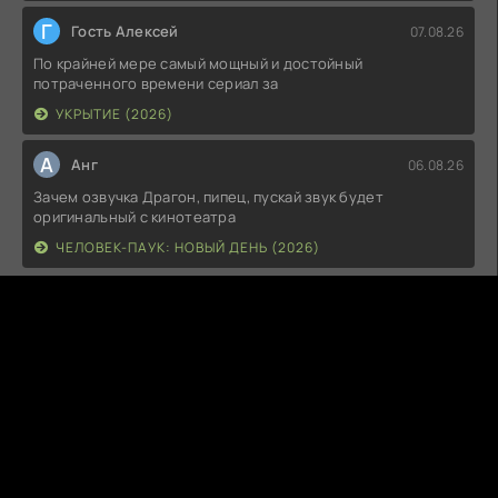
Г
Гость Алексей
07.08.26
По крайней мере самый мощный и достойный
потраченного времени сериал за
УКРЫТИЕ (2026)
А
Анг
06.08.26
Зачем озвучка Драгон, пипец, пускай звук будет
оригинальный с кинотеатра
ЧЕЛОВЕК-ПАУК: НОВЫЙ ДЕНЬ (2026)