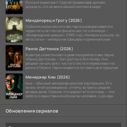
Русский иммигрант Сергей Кравинофф должен
доказать, что он величайший охотник в мире.
Мандалорец и Грогу (2026)
События космического вестерна разворачиваются
через пять лет после финала шестого эпизода —
«Возвращение джедая» (1983 год). Империя рухнула, но
её остатки — имперские офицеры и криминальные
Ранчо Даттонов (2026)
В центре сюжета нового девятисерийного вестерна
«Ранчо Даттонов» — Бет Даттон и Рип Уилер. Они
решают начать всё с чистого листа и переезжают на
ранчо в Техасе. Герои надеются оставить все прошлые
Менеджер Ким (2026)
Ким — обычный менеджер крупной корпорации. Его
жизнь течёт размеренно: отчёты, встречи, редкие
вечера дома. Главное, что держит его на плаву, — это
забота о единственном близком человеке, о дочери.
Обновления сериалов