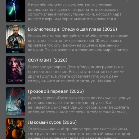
В отдалённом уголке космоса, где уцелевшие
последователи древнего ордена не прекращают
сопротивление натиску тёмных сил, молодая Кара
вместе с верными соратниками отправляется в
рискованный рейд.
Библиотекари: Следующая глава (2026)
Викрам всю жизнь проработал в библиотеке, но в душе
оставался искателем приключений. Жажда нового
привела его к случайному нарушению временных
потоков. Так он оказался в современном мире, притащив
за
СОУЛМ8ЙТ (2026)
После ухода супруги Дэвид Рисдаль погружается в
мрачное оцепенение. Его дни становятся похожими
друг на друга, а утрата оставляет глубокую рану,
которую ничто не способно затянуть. Мужчина
Грозовой перевал (2026)
Судьбы героев «Грозового перевала» похожи на цепную
реакцию, где одно зло порождает другое. Всё
начинается с мистера Эрншо, который, желая сделать
добро, неосознанно сеет рознь в собственной семье,
Лакомый кусок (2026)
Этот криминальный триллер переносит нас в Майами,
где группа копов оказывается перед выбором, который
изменит их жизни навсегда. Обнаружив тайник с