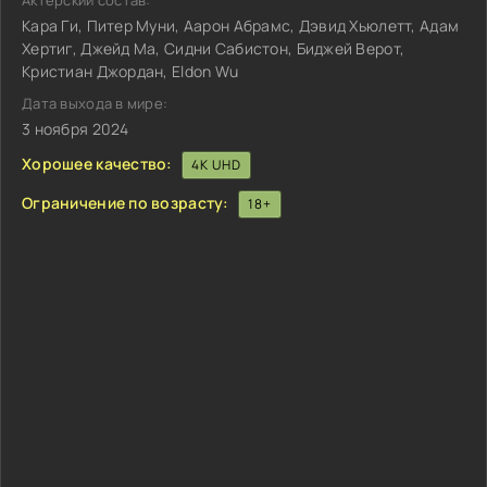
Актёрский состав:
Кара Ги, Питер Муни, Аарон Абрамс, Дэвид Хьюлетт, Адам
Хертиг, Джейд Ма, Сидни Сабистон, Биджей Верот,
Кристиан Джордан, Eldon Wu
Дата выхода в мире:
3 ноября 2024
Хорошее качество:
4K UHD
Ограничение по возрасту:
18+