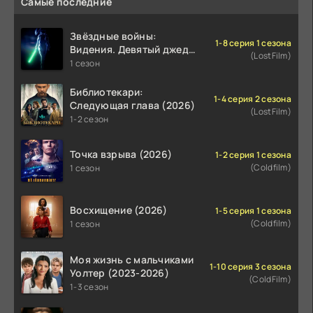
Самые последние
Звёздные войны:
1-8 серия 1 сезона
Видения. Девятый джедай
(LostFilm)
(2026)
1 сезон
Библиотекари:
1-4 серия 2 сезона
Следующая глава (2026)
(LostFilm)
1-2 сезон
Точка взрыва (2026)
1-2 серия 1 сезона
(Coldfilm)
1 сезон
Восхищение (2026)
1-5 серия 1 сезона
(Coldfilm)
1 сезон
Моя жизнь с мальчиками
1-10 серия 3 сезона
Уолтер (2023-2026)
(ColdFilm)
1-3 сезон