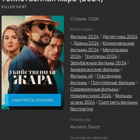
KILLER HEAT
Страна: США
Категории:
Фильмы 2024
/
Детективы 2024
/
Драмы 2024
/
Криминальные
фильмы 2024
/
Мелодрамы
2024
/
Триллеры 2024
/
Зарубежные фильмы 2024
/
Американские фильмы
/
Фильмы 4K
/
Последние
фильмы
/
Популярные фильмы
/
Современные фильмы
/
Новинки кино 2024
/
Фильмы
СМОТРЕТЬ ОНЛАЙН
осени 2024
/
Смотреть фильмы
бесплатно
Режиссёр:
Филипп Лакот
Сценарий написал: