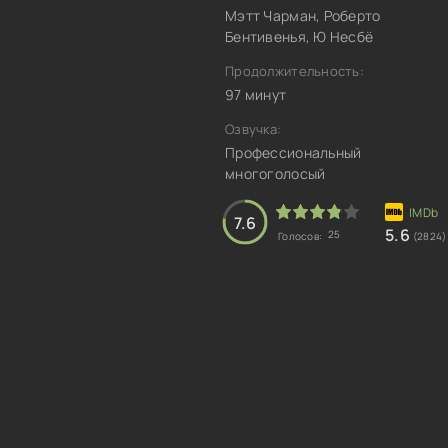
Мэтт Чарман, Роберто
Бентивенья, Ю Несбё
Продолжительность:
97 минут
Озвучка:
Профессиональный
многоголосый
7.6
5.6
25
Голосов:
(2824)