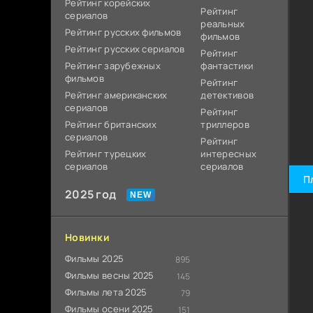
Рейтинг корейских
Рейтинг
сериалов
реальных
Рейтинг русских фильмов
фильмов
Рейтинг русских сериалов
Рейтинг
Рейтинг зарубежных
фантастики
фильмов
Рейтинг
Рейтинг американских
детективов
сериалов
Рейтинг
Рейтинг британских
триллеров
сериалов
Рейтинг
Рейтинг турецких
интересных
сериалов
сериалов
П
2025 год
Новинки
Фильмы 2025
895
Фильмы весны 2025
145
Фильмы лета 2025
79
Фильмы осени 2025
151