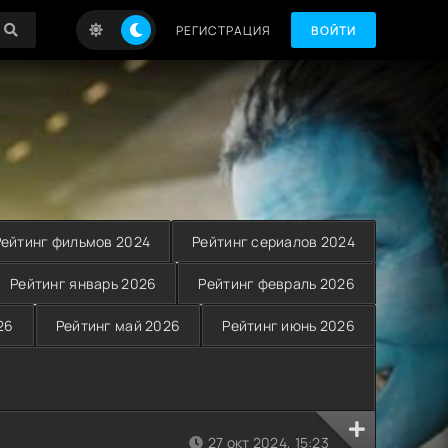
РЕГИСТРАЦИЯ
ВОЙТИ
Рейтинг фильмов 2024
Рейтинг сериалов 2024
Рейтинг январь 2026
Рейтинг февраль 2026
26
Рейтинг май 2026
Рейтинг июнь 2026
27 окт 2024, 15:23