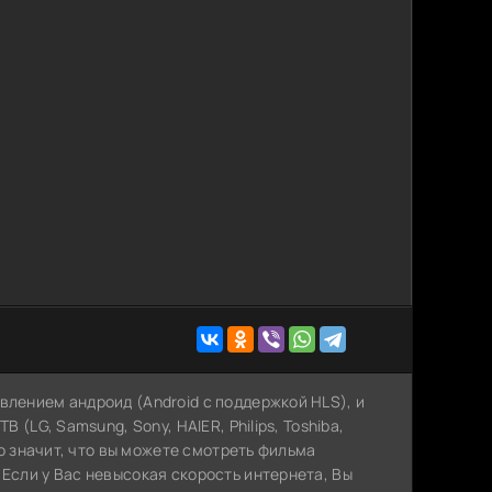
влением андроид (Android с поддержкой HLS), и
 (LG, Samsung, Sony, HAIER, Philips, Toshiba,
Это значит, что вы можете cмотреть фильма
 Если у Вас невысокая скорость интернета, Вы