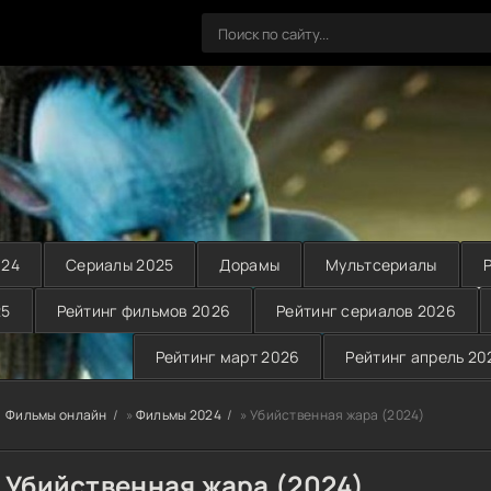
024
Сериалы 2025
Дорамы
Мультсериалы
25
Рейтинг фильмов 2026
Рейтинг сериалов 2026
Рейтинг март 2026
Рейтинг апрель 20
Фильмы онлайн
»
Фильмы 2024
» Убийственная жара (2024)
Убийственная жара (2024)