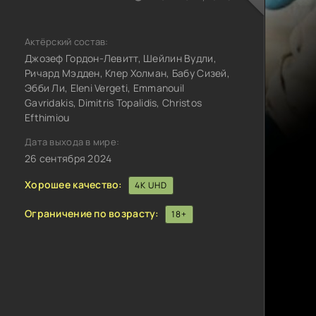
Актёрский состав:
Джозеф Гордон-Левитт, Шейлин Вудли,
Ричард Мэдден, Клер Холман, Бабу Сизей,
Эбби Ли, Eleni Vergeti, Emmanouil
Gavridakis, Dimitris Topalidis, Christos
Efthimiou
Дата выхода в мире:
26 сентября 2024
Хорошее качество:
4K UHD
Ограничение по возрасту:
18+