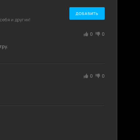
ДОБАВИТЬ
ебя и других!
0
0
тру.
0
0