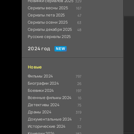
Новинки сериалов 2025
329
Сериалы весны 2025
167
Сериалы лета 2025
47
Сериалы осени 2025
63
Сериалы декабря 2025
48
Русские сериалы 2025
2024 год
Новые
Фильмы 2024
797
Биографии 2024
26
Боевики 2024
197
Военные фильмы 2024
16
Детективы 2024
75
Драмы 2024
319
Документальные 2024
7
Исторические 2024
32
Комедии 2024
182