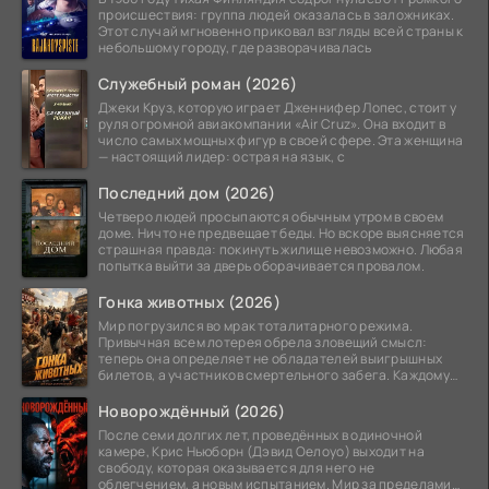
происшествия: группа людей оказалась в заложниках.
Этот случай мгновенно приковал взгляды всей страны к
небольшому городу, где разворачивалась
Служебный роман (2026)
Джеки Круз, которую играет Дженнифер Лопес, стоит у
руля огромной авиакомпании «Air Cruz». Она входит в
число самых мощных фигур в своей сфере. Эта женщина
— настоящий лидер: острая на язык, с
Последний дом (2026)
Четверо людей просыпаются обычным утром в своем
доме. Ничто не предвещает беды. Но вскоре выясняется
страшная правда: покинуть жилище невозможно. Любая
попытка выйти за дверь оборачивается провалом.
Гонка животных (2026)
Мир погрузился во мрак тоталитарного режима.
Привычная всем лотерея обрела зловещий смысл:
теперь она определяет не обладателей выигрышных
билетов, а участников смертельного забега. Каждому
номеру
Новорождённый (2026)
После семи долгих лет, проведённых в одиночной
камере, Крис Ньюборн (Дэвид Оелоуо) выходит на
свободу, которая оказывается для него не
облегчением, а новым испытанием. Мир за пределами