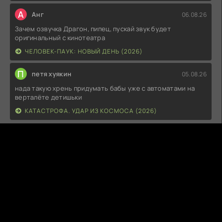
А
Анг
06.08.26
Зачем озвучка Драгон, пипец, пускай звук будет
оригинальный с кинотеатра
ЧЕЛОВЕК-ПАУК: НОВЫЙ ДЕНЬ (2026)
П
петя хуякин
05.08.26
нада такую хрень придумать бабы уже с автоматами на
верталёте детишьки
КАТАСТРОФА. УДАР ИЗ КОСМОСА (2026)