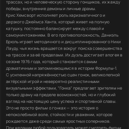
трассах, но и человеческую сторону гонщиков, их жажду
победы, внутренние демоны и личные драмы.
Крис Хемсворт исполняет роль харизматичного и
дерзкого Джеймса Ханта, который живет на полную
катушку, постоянно балансирует между славой и
самоуничтожением. В его противоположность, Даниэль
Брюль играет методичного и дисциплинированного Ники
Лауду, чья жизнь вращается вокруг поиска совершенства
на трассе и за её пределами. Их дуэль достигает апогея в
сезоне 1976 года, который становится самым
драматичным и запоминающимся в истории Формулы-1.
С усиленной напряжённостью сцен гонок, великолепной
актёрской игрой и невероятно реалистичными
визуальными эффектами, "Гонка" предлагает зрителям не
только драму на пределе возможностей, но и глубокий
взгляд на настоящую цену успеха и спортивной славы.
Это не просто фильм о гонках — это история о
непоколебимой воле, стойкости и уважении, которое
рождается даже среди самых яростных соперников.
При желании любой пользователь может смотреть фильм