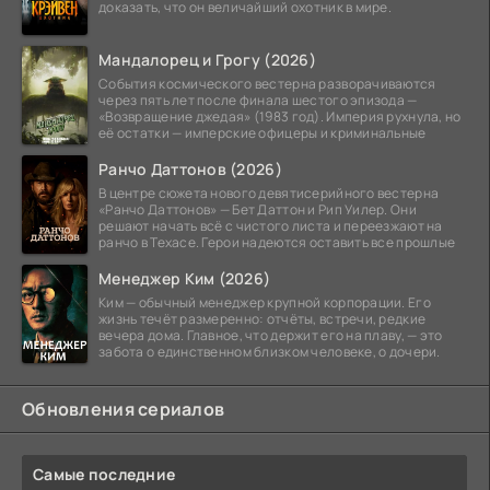
доказать, что он величайший охотник в мире.
Мандалорец и Грогу (2026)
События космического вестерна разворачиваются
через пять лет после финала шестого эпизода —
«Возвращение джедая» (1983 год). Империя рухнула, но
её остатки — имперские офицеры и криминальные
Ранчо Даттонов (2026)
В центре сюжета нового девятисерийного вестерна
«Ранчо Даттонов» — Бет Даттон и Рип Уилер. Они
решают начать всё с чистого листа и переезжают на
ранчо в Техасе. Герои надеются оставить все прошлые
Менеджер Ким (2026)
Ким — обычный менеджер крупной корпорации. Его
жизнь течёт размеренно: отчёты, встречи, редкие
вечера дома. Главное, что держит его на плаву, — это
забота о единственном близком человеке, о дочери.
Обновления сериалов
Самые последние