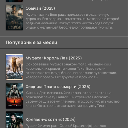
тюремных стен
Обычаи (2025)
Журналист из Белграда приезжает в отдалённую
деревню. Его задача — подготовить материал о старой
водяной мельнице. Вокруг этого места ходят слухи:
рядом с мельницей бесследно пропадают туристы.
Популярные за месяц
Муфаса: Король Лев (2025)
Осиротевший Муфаса знакомится с наследником
королевских кровей по имени Така. Вместе они
отправляются в судьбоносное опасное путешествие,
которое проверит их дружбу на прочность.
Хищник: Планета смерти (2025)
Хищник Дек, изгнанный из клана, отправляется на
опасную планету Калиск. Он стремится доказать
своему отцу и всему племени, что достоин быть частью
клана. Он встречает загадочную девушку Тию и
Крейвен-охотник (2024)
Русский иммигрант Сергей Кравинофф должен