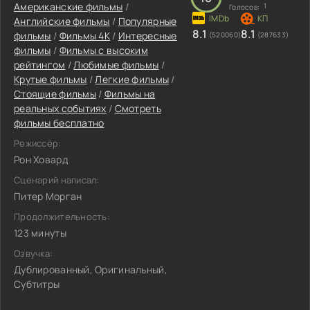
Американские фильмы
/
1
Голосов:
Английские фильмы
/
Популярные
8.1
8.1
фильмы
/
Фильмы 4K
/
Интересные
(520060)
(287633)
фильмы
/
Фильмы с высоким
рейтингом
/
Любимые фильмы
/
Крутые фильмы
/
Легкие фильмы
/
Стоящие фильмы
/
Фильмы на
реальных событиях
/
Смотреть
фильмы бесплатно
Режиссёр:
Рон Ховард
Сценарий написал:
Питер Морган
Продолжительность:
123 минуты
Озвучка:
Дублированный, Оригинальный,
Субтитры