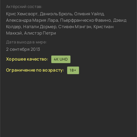
Актёрский состав:
Крис Хемсворт, Даниэль Брюль, Оливия Уайлд,
Александра Мария Лара, Пьерфранческо Фавино, Дэвид
Колдер, Натали Дормер, Стивен Мэнгэн, Кристиан
Маккэй, Алистэр Петри
Дата выхода в мире:
2 сентября 2013
Хорошее качество:
4K UHD
Ограничение по возрасту:
18+