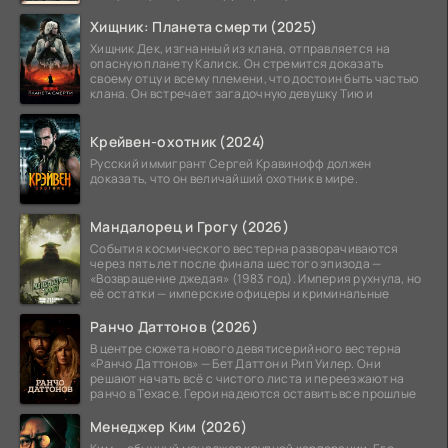
Хищник: Планета смерти (2025)
Хищник Дек, изгнанный из клана, отправляется на
опасную планету Калиск. Он стремится доказать
своему отцу и всему племени, что достоин быть частью
клана. Он встречает загадочную девушку Тию и
Крейвен-охотник (2024)
Русский иммигрант Сергей Кравинофф должен
доказать, что он величайший охотник в мире.
Мандалорец и Грогу (2026)
События космического вестерна разворачиваются
через пять лет после финала шестого эпизода —
«Возвращение джедая» (1983 год). Империя рухнула, но
её остатки — имперские офицеры и криминальные
Ранчо Даттонов (2026)
В центре сюжета нового девятисерийного вестерна
«Ранчо Даттонов» — Бет Даттон и Рип Уилер. Они
решают начать всё с чистого листа и переезжают на
ранчо в Техасе. Герои надеются оставить все прошлые
Менеджер Ким (2026)