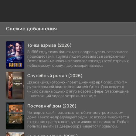
Свежие добавления
Точка взрыва (2026)
В 1986 году тихая Финляндия содрогнулась от громкого
происшествия: группа людей оказалась в заложниках.
Этот случай мгновенно приковал взгляды всей страны к
небольшому городу, где разворачивалась
Служебный роман (2026)
Джеки Круз, которую играет Дженнифер Лопес, стоит у
руля огромной авиакомпании «Air Cruz». Она входит в
число самых мощных фигур в своей сфере. Эта женщина
— настоящий лидер: острая на язык, с
Последний дом (2026)
Четверо людей просыпаются обычным утром в своем
доме. Ничто не предвещает беды. Но вскоре выясняется
страшная правда: покинуть жилище невозможно. Любая
попытка выйти за дверь оборачивается провалом.