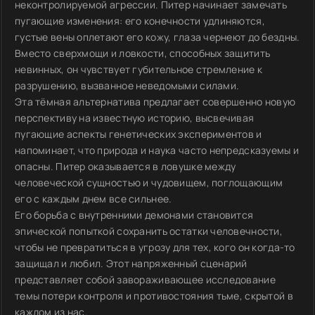
неконтролируемой агрессии. Питер начинает замечать
пугающие изменения: его конечности удлиняются,
густые вены оплетают его кожу, глаза чернеют до бездны.
Вместо сверхмощи и ловкости, способных защитить
невинных, он чувствует губительное стремление к
разрушению, вызванное неведомыми силами.
Эта тёмная альтернатива предлагает совершенно новую
перспективу на известную историю, высвечивая
пугающие аспекты генетических экспериментов и
напоминает, что природа и наука часто непредсказуемы и
опасны. Питер оказывается в ловушке между
человеческой сущностью и чудовищем, поглощающим
его с каждым днем все сильнее.
Его борьба с внутренними демонами становится
эпической попыткой сохранить остатки человечности,
чтобы не превратиться в угрозу для тех, кого он когда-то
защищал и любил. Этот напряженный сценарий
представляет собой завораживающее исследование
темы потери контроля и противостояния тьме, скрытой в
каждом из нас.