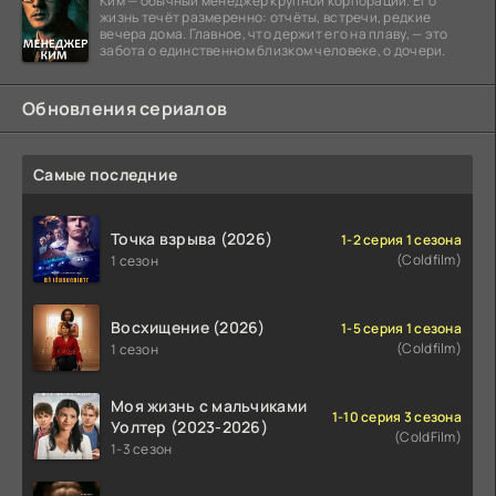
Ким — обычный менеджер крупной корпорации. Его
жизнь течёт размеренно: отчёты, встречи, редкие
вечера дома. Главное, что держит его на плаву, — это
забота о единственном близком человеке, о дочери.
Обновления сериалов
Самые последние
Точка взрыва (2026)
1-2 серия 1 сезона
(Coldfilm)
1 сезон
Восхищение (2026)
1-5 серия 1 сезона
(Coldfilm)
1 сезон
Моя жизнь с мальчиками
1-10 серия 3 сезона
Уолтер (2023-2026)
(ColdFilm)
1-3 сезон