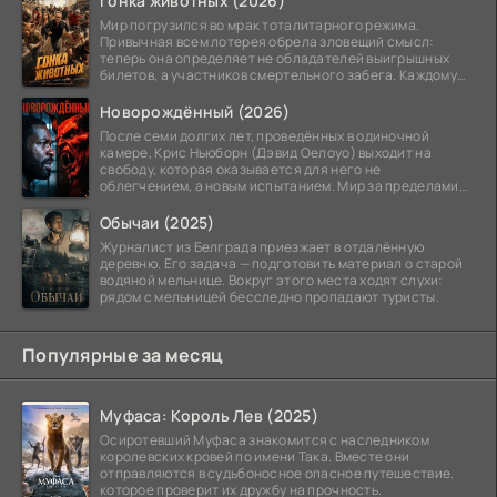
Гонка животных (2026)
Мир погрузился во мрак тоталитарного режима.
Привычная всем лотерея обрела зловещий смысл:
теперь она определяет не обладателей выигрышных
билетов, а участников смертельного забега. Каждому
номеру
Новорождённый (2026)
После семи долгих лет, проведённых в одиночной
камере, Крис Ньюборн (Дэвид Оелоуо) выходит на
свободу, которая оказывается для него не
облегчением, а новым испытанием. Мир за пределами
тюремных стен
Обычаи (2025)
Журналист из Белграда приезжает в отдалённую
деревню. Его задача — подготовить материал о старой
водяной мельнице. Вокруг этого места ходят слухи:
рядом с мельницей бесследно пропадают туристы.
Популярные за месяц
Муфаса: Король Лев (2025)
Осиротевший Муфаса знакомится с наследником
королевских кровей по имени Така. Вместе они
отправляются в судьбоносное опасное путешествие,
которое проверит их дружбу на прочность.