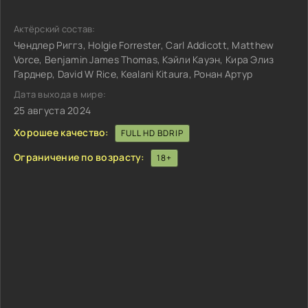
Актёрский состав:
Чендлер Риггз, Holgie Forrester, Carl Addicott, Matthew
Vorce, Benjamin James Thomas, Кэйли Кауэн, Кира Элиз
Гарднер, David W Rice, Kealani Kitaura, Ронан Артур
Дата выхода в мире:
25 августа 2024
Хорошее качество:
FULL HD BDRIP
Ограничение по возрасту:
18+