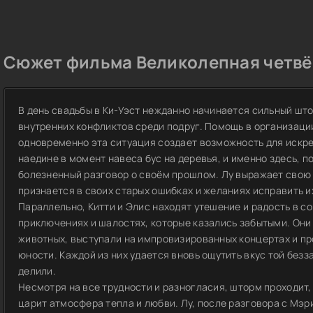
Сюжет фильма Великолепная четвёр
В день свадьбы в Ки-Уэст нежданно начинается сильный шт
внутренних конфликтов среди подруг. Помощь в организаци
одновременно эта ситуация создает возможность для искр
наедине в момент навеса бус на деревья, и именно здесь, п
болезненный разговор о своём прошлом. Лу выражает свою 
признается в своих старых ошибках и желаниях исправить и
Параллельно, Китти и Элис находят утешение и радость в 
приключениях и шалостях, которые казались забытыми. Они
животных, выступали на импровизированных концертах и п
юности. Каждой из них удается вновь ощутить вкус той безз
делили.
Несмотря на все трудности и разногласия, шторм проходит, 
царит атмосфера тепла и любви. Лу, после разговора с Мэр