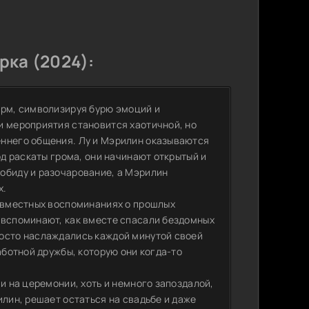
ка (2024):
орм, символизируя бурю эмоций и
и мероприятия становится хаотичной, но
еннего общения. Лу и Мэрилин оказываются
од раскаты грома, они начинают открытый и
обиду и разочарование, а Мэрилин
х.
совместных воспоминаниях о прошлых
 вспоминают, как вместе спасали бездомных
росто наслаждались каждой минутой своей
аботной дружбы, которую они когда-то
и на церемонии, хоть и немного запоздалой,
илин, решает остаться на свадьбе и даже