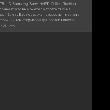
 (LG, Samsung, Sony, HAIER, Philips, Toshiba,
Это значит, что вы можете cмотреть фильма
ски. Если у Вас невысокая скорость интернета,
стройках. Мы открываем для гостей нашего
ира кино.