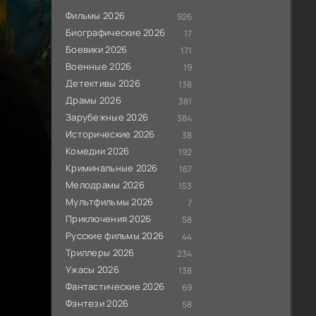
Фильмы 2026
926
Биографические 2026
17
Боевики 2026
171
Военные 2026
19
Детективы 2026
138
Драмы 2026
381
Зарубежные 2026
384
Исторические 2026
38
Комедии 2026
192
Криминальные 2026
167
Мелодрамы 2026
153
Мультфильмы 2026
7
Приключения 2026
58
Русские фильмы 2026
44
Триллеры 2026
234
Ужасы 2026
138
Фантастические 2026
69
Фэнтези 2026
58