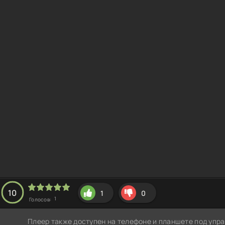
10
1
0
1
Голосов:
Плеер также доступен на телефоне и планшете под упра