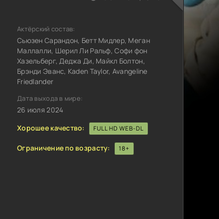
Актёрский состав:
Сьюзен Сарандон, Бетт Мидлер, Меган
Маллалли, Шерил Ли Ральф, Софи фон
Хазельберг, Деджа Ди, Майкл Болтон,
Брэнди Эванс, Kaden Taylor, Avangeline
Friedlander
Дата выхода в мире:
26 июля 2024
Хорошее качество:
FULL HD WEB-DL
Ограничение по возрасту:
18+