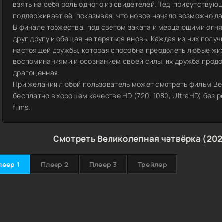
взять на себя роль одного из свидетелей. Тед, присутству
поддерживает её, показывая, что новое начало возможно д
В финале торжества, под светом заката и мерцающими огня
друг другу и обещая не теряться вновь. Каждая из них полу
настоящей дружбы, которая способна преодолеть любые жи
воспоминаниями и осознанием своей силы, их дружба продо
драгоценная.
При желании любой пользователь может смотреть фильм Ве
бесплатно в хорошем качестве HD (720, 1080, UltraHD) без
films.
Смотреть Великолепная четвёрка (202
леер 1
Плеер 2
Плеер 3
Трейлер