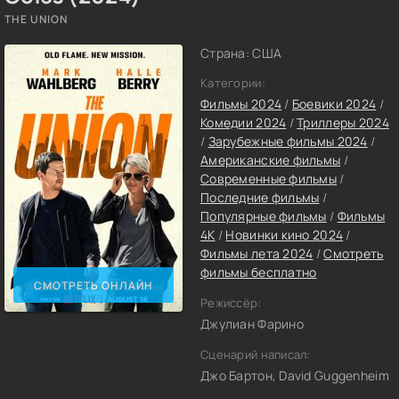
THE UNION
Страна: США
Категории:
Фильмы 2024
/
Боевики 2024
/
Комедии 2024
/
Триллеры 2024
/
Зарубежные фильмы 2024
/
Американские фильмы
/
Современные фильмы
/
Последние фильмы
/
Популярные фильмы
/
Фильмы
4K
/
Новинки кино 2024
/
Фильмы лета 2024
/
Смотреть
фильмы бесплатно
СМОТРЕТЬ ОНЛАЙН
Режиссёр:
Джулиан Фарино
Сценарий написал:
Джо Бартон, David Guggenheim