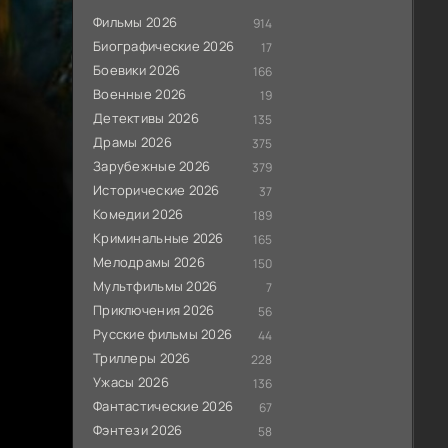
Фильмы 2026
914
Биографические 2026
17
Боевики 2026
166
Военные 2026
19
Детективы 2026
135
Драмы 2026
375
Зарубежные 2026
379
Исторические 2026
37
Комедии 2026
189
Криминальные 2026
165
Мелодрамы 2026
150
Мультфильмы 2026
7
Приключения 2026
56
Русские фильмы 2026
44
Триллеры 2026
228
Ужасы 2026
136
Фантастические 2026
67
Фэнтези 2026
58