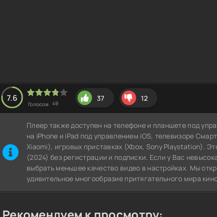
7.6
37
12
49
Голосов:
Плеер также доступен на телефоне и планшете под упра
на iPhone и iPad под управлением iOS, телевизоре СмартТВ
Xiaomi), игровых приставках (Xbox, Sony Playstation). 
(2024) без регистрации и подписки. Если у Вас невысок
выбрать меньшее качество видео в настройках. Мы отк
удивительное многообразие притягательного мира кино
Рекомендуем к просмотру: