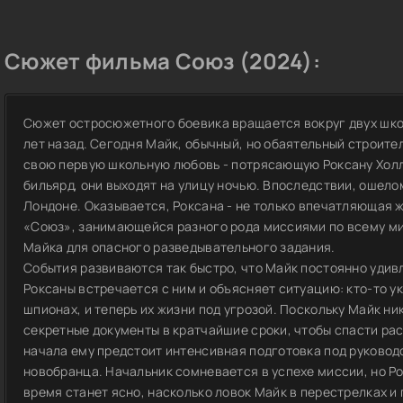
Сюжет фильма Союз (2024):
Сюжет остросюжетного боевика вращается вокруг двух школ
лет назад. Сегодня Майк, обычный, но обаятельный строит
свою первую школьную любовь - потрясающую Роксану Холл
бильярд, они выходят на улицу ночью. Впоследствии, ошело
Лондоне. Оказывается, Роксана - не только впечатляющая ж
«Союз», занимающейся разного рода миссиями по всему мир
Майка для опасного разведывательного задания.
События развиваются так быстро, что Майк постоянно удивл
Роксаны встречается с ним и объясняет ситуацию: кто-то у
шпионах, и теперь их жизни под угрозой. Поскольку Майк ни
секретные документы в кратчайшие сроки, чтобы спасти рас
начала ему предстоит интенсивная подготовка под руководс
новобранца. Начальник сомневается в успехе миссии, но Ро
время станет ясно, насколько ловок Майк в перестрелках и