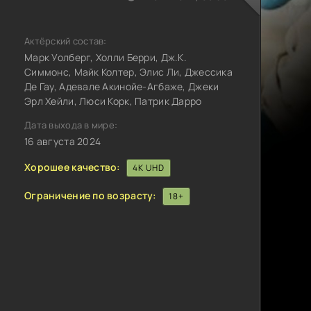
Актёрский состав:
Марк Уолберг, Холли Берри, Дж.К.
Симмонс, Майк Колтер, Элис Ли, Джессика
Де Гау, Адевале Акинойе-Агбаже, Джеки
Эрл Хейли, Люси Корк, Патрик Дарро
Дата выхода в мире:
16 августа 2024
Хорошее качество:
4K UHD
Ограничение по возрасту:
18+