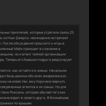
ьных приятелей, которые утратили связь 25
ель из Нью-Джерси, неожиданно встречает
. После обсуждения прошлого и игры в
мленный Майк приходит в сознание в
енщина, но и агент тайной организации
у. Теперь его бывшая подруга рекрутирует
яется, как остаётся в живых. Начальник
крал базы данных обо всех американских
кому не известен, ему поручено вернуть
секреченных агентов и их семьи. Но для
твом Роксаны, которая обучает его как
ксана верит в своего друга. В ближайшее
 прыжках по крышам.