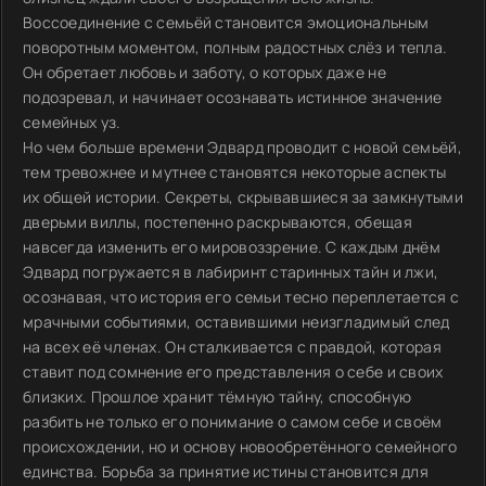
Воссоединение с семьёй становится эмоциональным
поворотным моментом, полным радостных слёз и тепла.
Он обретает любовь и заботу, о которых даже не
подозревал, и начинает осознавать истинное значение
семейных уз.
Но чем больше времени Эдвард проводит с новой семьёй,
тем тревожнее и мутнее становятся некоторые аспекты
их общей истории. Секреты, скрывавшиеся за замкнутыми
дверьми виллы, постепенно раскрываются, обещая
навсегда изменить его мировоззрение. С каждым днём
Эдвард погружается в лабиринт старинных тайн и лжи,
осознавая, что история его семьи тесно переплетается с
мрачными событиями, оставившими неизгладимый след
на всех её членах. Он сталкивается с правдой, которая
ставит под сомнение его представления о себе и своих
близких. Прошлое хранит тёмную тайну, способную
разбить не только его понимание о самом себе и своём
происхождении, но и основу новообретённого семейного
единства. Борьба за принятие истины становится для