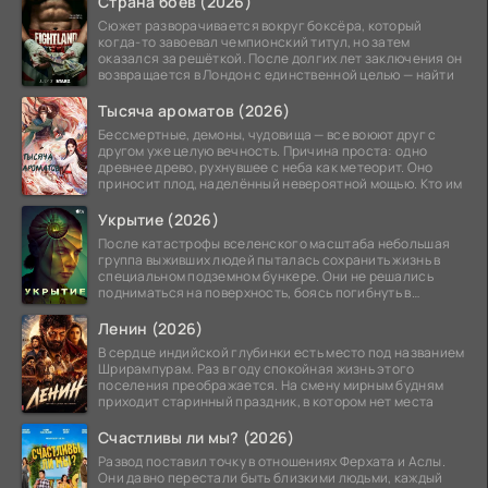
Страна боев (2026)
Сюжет разворачивается вокруг боксёра, который
когда-то завоевал чемпионский титул, но затем
оказался за решёткой. После долгих лет заключения он
возвращается в Лондон с единственной целью — найти
Тысяча ароматов (2026)
Бессмертные, демоны, чудовища — все воюют друг с
другом уже целую вечность. Причина проста: одно
древнее древо, рухнувшее с неба как метеорит. Оно
приносит плод, наделённый невероятной мощью. Кто им
Укрытие (2026)
После катастрофы вселенского масштаба небольшая
группа выживших людей пыталась сохранить жизнь в
специальном подземном бункере. Они не решались
подниматься на поверхность, боясь погибнуть в
страшных
Ленин (2026)
В сердце индийской глубинки есть место под названием
Шрирампурам. Раз в году спокойная жизнь этого
поселения преображается. На смену мирным будням
приходит старинный праздник, в котором нет места
Счастливы ли мы? (2026)
Развод поставил точку в отношениях Ферхата и Аслы.
Они давно перестали быть близкими людьми, каждый