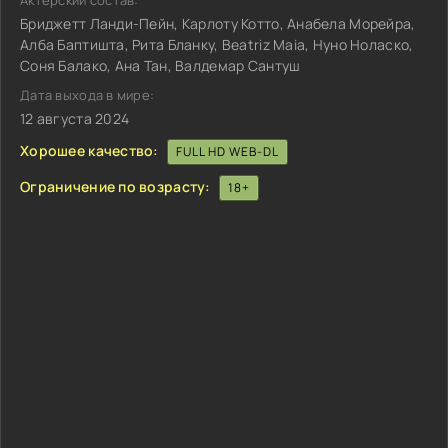
Актёрский состав:
Бриджетт Ланди-Пейн, Карлоту Котто, Анабела Морейра,
Алба Баптишта, Рита Бланку, Beatriz Maia, Нуно Ноласко,
Соня Балако, Ана Тан, Валдемар Сантуш
Дата выхода в мире:
12 августа 2024
Хорошее качество:
FULL HD WEB-DL
Ограничение по возрасту:
18+