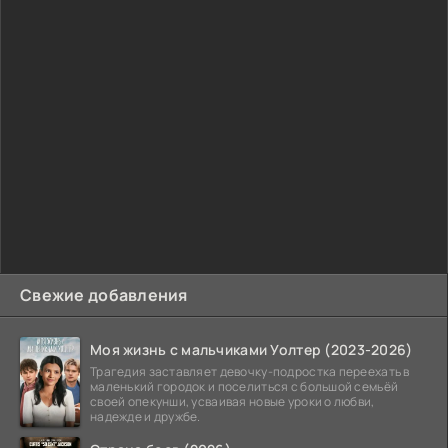
Свежие добавления
Моя жизнь с мальчиками Уолтер (2023-2026)
Трагедия заставляет девочку-подростка переехать в
маленький городок и поселиться с большой семьёй
своей опекунши, усваивая новые уроки о любви,
надежде и дружбе.