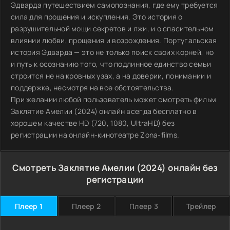
Эдварда путешествием самопознания, где ему требуется
сила для прощения и искупления. Это история о
разрушительной мощи секретов и лжи, и о спасительном
влиянии любви, прощения и возрождения. Португальская
история Эдварда — это не только поиск своих корней, но
и путь к осознанию того, что подлинное единство семьи
строится не на кровных узах, а на доверии, понимании и
поддержке, несмотря на все обстоятельства.
При желании любой пользователь может смотреть фильм
Заклятие Амелии (2024) онлайн всегда бесплатно в
хорошем качестве HD (720, 1080, UltraHD) без
регистрации на онлайн-кинотеатре Zona-films.
Смотреть Заклятие Амелии (2024) онлайн без
регистрации
Плеер 1
Плеер 2
Плеер 3
Трейлер