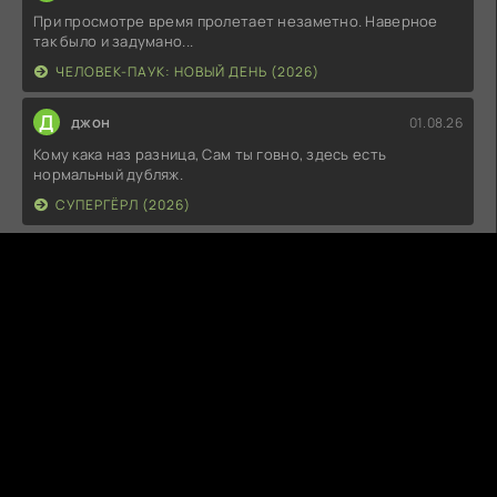
При просмотре время пролетает незаметно. Наверное
так было и задумано...
ЧЕЛОВЕК-ПАУК: НОВЫЙ ДЕНЬ (2026)
Д
джон
01.08.26
Кому кака наз разница, Сам ты говно, здесь есть
нормальный дубляж.
СУПЕРГЁРЛ (2026)