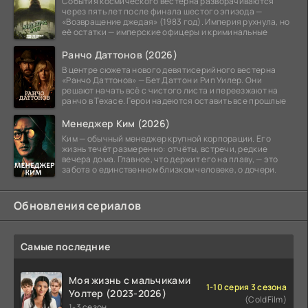
События космического вестерна разворачиваются
через пять лет после финала шестого эпизода —
«Возвращение джедая» (1983 год). Империя рухнула, но
её остатки — имперские офицеры и криминальные
Ранчо Даттонов (2026)
В центре сюжета нового девятисерийного вестерна
«Ранчо Даттонов» — Бет Даттон и Рип Уилер. Они
решают начать всё с чистого листа и переезжают на
ранчо в Техасе. Герои надеются оставить все прошлые
Менеджер Ким (2026)
Ким — обычный менеджер крупной корпорации. Его
жизнь течёт размеренно: отчёты, встречи, редкие
вечера дома. Главное, что держит его на плаву, — это
забота о единственном близком человеке, о дочери.
Обновления сериалов
Самые последние
Моя жизнь с мальчиками
1-10 серия 3 сезона
Уолтер (2023-2026)
(ColdFilm)
1-3 сезон