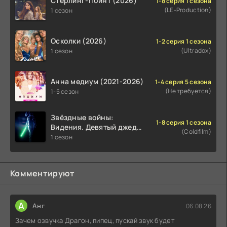
Стерлинг-Поинт (2026)
1-8 серия 1 сезона
(LE-Production)
1 сезон
Осколки (2026)
1-2 серия 1 сезона
(Ultradox)
1 сезон
Анна медиум (2021-2026)
1-4 серия 5 сезона
(Не требуется)
1-5 сезон
Звёздные войны:
1-8 серия 1 сезона
Видения. Девятый джедай
(Coldfilm)
(2026)
1 сезон
Комментируют
А
Анг
06.08.26
Зачем озвучка Драгон, пипец, пускай звук будет