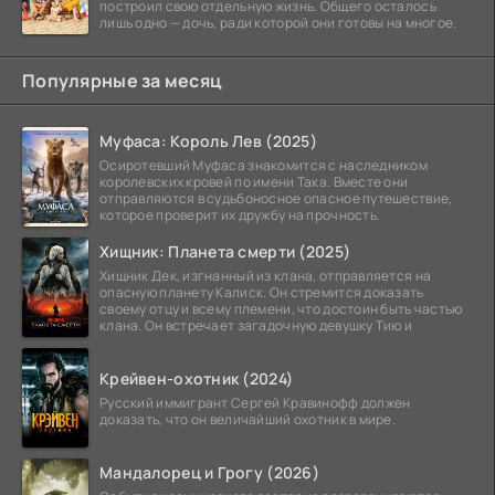
построил свою отдельную жизнь. Общего осталось
лишь одно — дочь, ради которой они готовы на многое.
Популярные за месяц
Муфаса: Король Лев (2025)
Осиротевший Муфаса знакомится с наследником
королевских кровей по имени Така. Вместе они
отправляются в судьбоносное опасное путешествие,
которое проверит их дружбу на прочность.
Хищник: Планета смерти (2025)
Хищник Дек, изгнанный из клана, отправляется на
опасную планету Калиск. Он стремится доказать
своему отцу и всему племени, что достоин быть частью
клана. Он встречает загадочную девушку Тию и
Крейвен-охотник (2024)
Русский иммигрант Сергей Кравинофф должен
доказать, что он величайший охотник в мире.
Мандалорец и Грогу (2026)