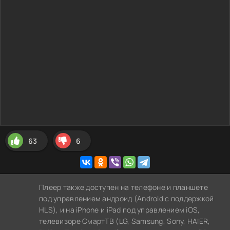
63
6
Плеер также доступен на телефоне и планшете
под управлением андроид (Android с поддержкой
HLS), и на iPhone и iPad под управлением iOS,
телевизоре СмартТВ (LG, Samsung, Sony, HAIER,