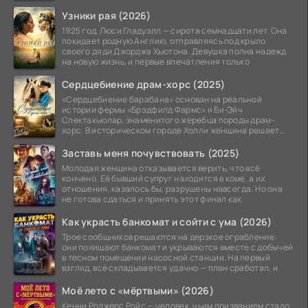
Узники рая (2026)
1925 год. Люси Гладуэлл — сирота семнадцати лет. Она
покидает родную Англию, отправляясь под крыло
своего дяди Джорджа Хьютона. Девушка полна надежд
на новую жизнь, и первые впечатления только
Сердцебиение драм-хорс (2025)
«Сердцебиение барабана» основан на реальной
истории фермы «Брэдфилд Фармс» и Би-Эйч
Спектакьюлар, знаменитого жеребца породы драм-
хорс. В историческом городе Холли женщина решает
заняться разведением
Заставь меня почувствовать (2025)
Молодая женщина отказывается верить, что всё
кончено. Её бывший супруг находится в коме, а их
отношения, казалось бы, разрушены навсегда. Но она
не готова сдаться и принять этот финал как
Как украсть банкомат и сойти с ума (2026)
Трое сообщников решаются на дерзкое ограбление:
они похищают банкомат и укрываются вместе с добычей
в тесном помещении насосной станции. На первый
взгляд, всё складывается удачно — план сработал, и
Моё лето с «мёртвыми» (2026)
Кенни Роджерс Ройс — человек, чьим призванием стало