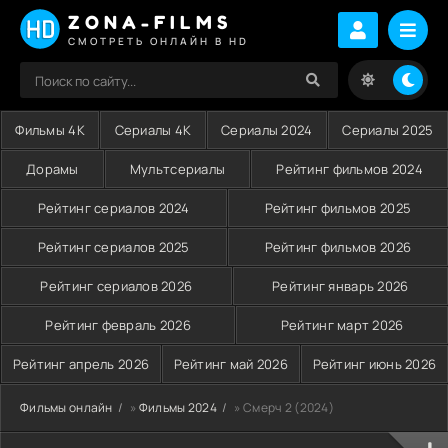
ZONA-FILMS
СМОТРЕТЬ ОНЛАЙН В HD
Фильмы 4K
Сериалы 4K
Сериалы 2024
Сериалы 2025
Дорамы
Мультсериалы
Рейтинг фильмов 2024
Рейтинг сериалов 2024
Рейтинг фильмов 2025
Рейтинг сериалов 2025
Рейтинг фильмов 2026
Рейтинг сериалов 2026
Рейтинг январь 2026
Рейтинг февраль 2026
Рейтинг март 2026
Рейтинг апрель 2026
Рейтинг май 2026
Рейтинг июнь 2026
Фильмы онлайн
»
Фильмы 2024
» Смерч 2 (2024)