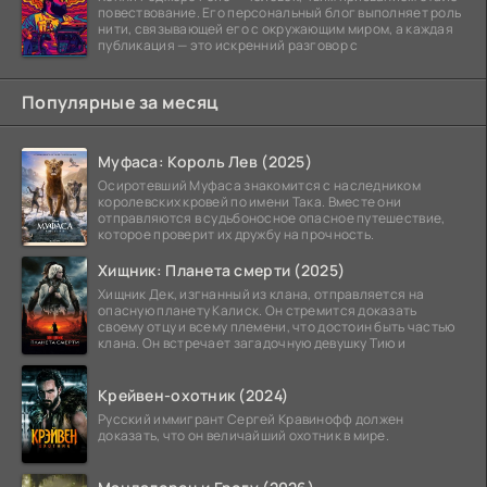
повествование. Его персональный блог выполняет роль
нити, связывающей его с окружающим миром, а каждая
публикация — это искренний разговор с
Популярные за месяц
Муфаса: Король Лев (2025)
Осиротевший Муфаса знакомится с наследником
королевских кровей по имени Така. Вместе они
отправляются в судьбоносное опасное путешествие,
которое проверит их дружбу на прочность.
Хищник: Планета смерти (2025)
Хищник Дек, изгнанный из клана, отправляется на
опасную планету Калиск. Он стремится доказать
своему отцу и всему племени, что достоин быть частью
клана. Он встречает загадочную девушку Тию и
Крейвен-охотник (2024)
Русский иммигрант Сергей Кравинофф должен
доказать, что он величайший охотник в мире.