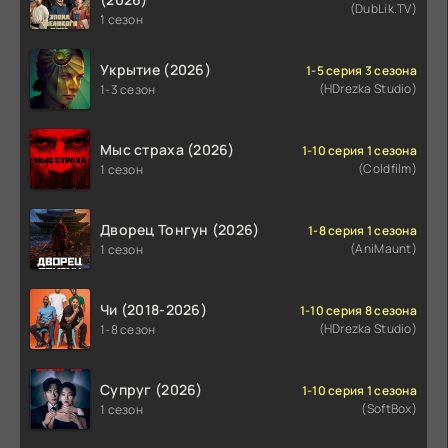
(DubLik.TV)
1 сезон
Укрытие (2026)
1-5 серия 3 сезона
(HDrezka Studio)
1-3 сезон
Мыс страха (2026)
1-10 серия 1 сезона
(Coldfilm)
1 сезон
Дворец Тонгун (2026)
1-8 серия 1 сезона
(AniMaunt)
1 сезон
Чи (2018-2026)
1-10 серия 8 сезона
(HDrezka Studio)
1-8 сезон
Супруг (2026)
1-10 серия 1 сезона
(SoftBox)
1 сезон