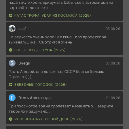
нада такую хрень придумать бабы уже с автоматами на
верталёте детишьки
КАТАСТРОФА. УДАР ИЗ КОСМОСА (2026)
staf
05.08.26
На редкость очень хорошее кино - про профессора-
выживальщика... Смотрится очень
ВНЕ ЗОНЫ ДОСТУПА (2025)
S
Snegir
03.08.26
Гость Андрей, они до сих пор СССР боятся больше
Годзиллы)))
ЗВЁЗДНЫЙ ГОРОДОК (2026)
Г
Гость Александр
01.08.26
При просмотре время пролетает незаметно. Наверное
так было и задумано...
ЧЕЛОВЕК-ПАУК: НОВЫЙ ДЕНЬ (2026)