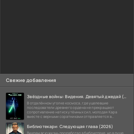
Свежие добавления
Звёздные войны: Видения. Девятый джедай (2026)
В отдалённом уголке космоса, где уцелевшие
последователи древнего ордена не прекращают
сопротивление натиску тёмных сил, молодая Кара
вместе с верными соратниками отправляется в
рискованный рейд.
Библиотекари: Следующая глава (2026)
Викрам всю жизнь проработал в библиотеке, но в душе