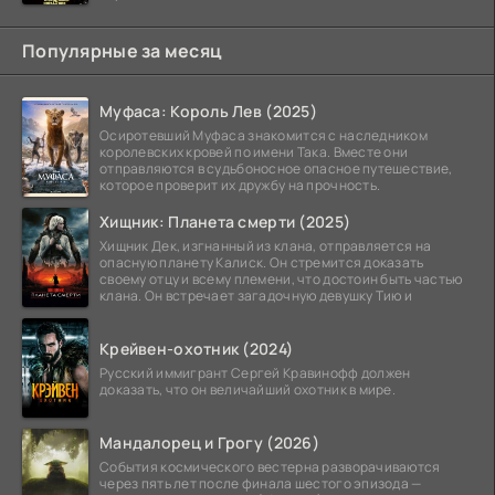
Популярные за месяц
Муфаса: Король Лев (2025)
Осиротевший Муфаса знакомится с наследником
королевских кровей по имени Така. Вместе они
отправляются в судьбоносное опасное путешествие,
которое проверит их дружбу на прочность.
Хищник: Планета смерти (2025)
Хищник Дек, изгнанный из клана, отправляется на
опасную планету Калиск. Он стремится доказать
своему отцу и всему племени, что достоин быть частью
клана. Он встречает загадочную девушку Тию и
Крейвен-охотник (2024)
Русский иммигрант Сергей Кравинофф должен
доказать, что он величайший охотник в мире.
Мандалорец и Грогу (2026)
События космического вестерна разворачиваются
через пять лет после финала шестого эпизода —