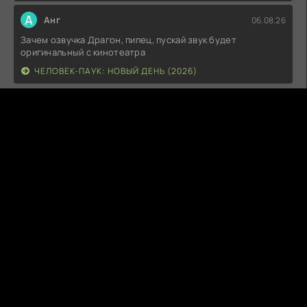
А
Анг
06.08.26
Зачем озвучка Драгон, пипец, пускай звук будет
оригинальный с кинотеатра
ЧЕЛОВЕК-ПАУК: НОВЫЙ ДЕНЬ (2026)