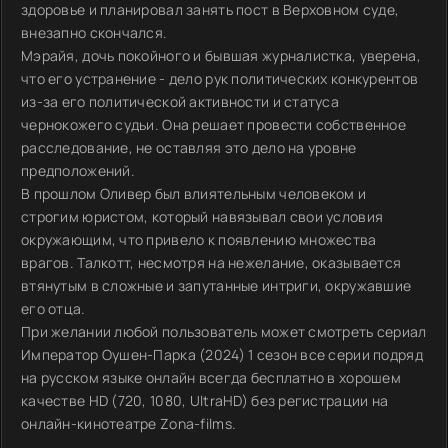
здоровье и планировал занять пост в Верховном суде,
внезапно скончался.
Мэрайя, дочь покойного и бывшая журналистка, уверена,
что его устранение - дело рук политических конкурентов
из-за его политической активности и статуса
чернокожего судьи. Она решает провести собственное
расследование, не оставляя это дело на уровне
предположений.
В прошлом Оливер был влиятельным человеком и
строгим юристом, который навязывал свои условия
окружающим, что привело к появлению множества
врагов. Талкотт, несмотря на нежелание, оказывается
втянутым в сложные и запутанные интриги, окружавшие
его отца.
При желании любой пользователь может смотреть сериал
Император Оушен-Парка (2024) 1 сезон все серии подряд
на русском языке онлайн всегда бесплатно в хорошем
качестве HD (720, 1080, UltraHD) без регистрации на
онлайн-кинотеатре Zona-films.