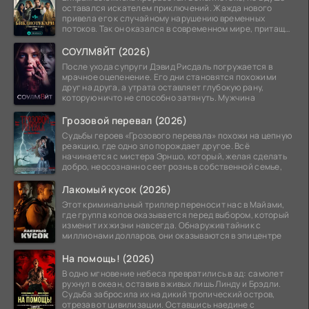
оставался искателем приключений. Жажда нового
привела его к случайному нарушению временных
потоков. Так он оказался в современном мире, притащив
за
СОУЛМ8ЙТ (2026)
После ухода супруги Дэвид Рисдаль погружается в
мрачное оцепенение. Его дни становятся похожими
друг на друга, а утрата оставляет глубокую рану,
которую ничто не способно затянуть. Мужчина
Грозовой перевал (2026)
Судьбы героев «Грозового перевала» похожи на цепную
реакцию, где одно зло порождает другое. Всё
начинается с мистера Эрншо, который, желая сделать
добро, неосознанно сеет рознь в собственной семье,
Лакомый кусок (2026)
Этот криминальный триллер переносит нас в Майами,
где группа копов оказывается перед выбором, который
изменит их жизни навсегда. Обнаружив тайник с
миллионами долларов, они оказываются в эпицентре
На помощь! (2026)
В одно мгновение небеса превратились в ад: самолет
рухнул в океан, оставив в живых лишь Линду и Брэдли.
Судьба забросила их на дикий тропический остров,
отрезав от цивилизации. Оставшись наедине с