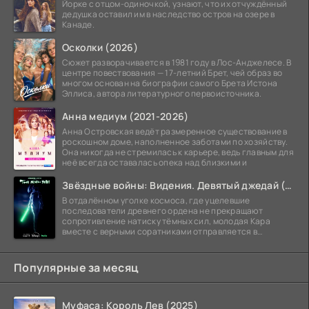
Йорке с отцом-одиночкой, узнают, что их отчуждённый
дедушка оставил им в наследство остров на озере в
Канаде.
Осколки (2026)
Сюжет разворачивается в 1981 году в Лос-Анджелесе. В
центре повествования — 17-летний Брет, чей образ во
многом основан на биографии самого Брета Истона
Эллиса, автора литературного первоисточника.
Анна медиум (2021-2026)
Анна Островская ведёт размеренное существование в
роскошном доме, наполненное заботами по хозяйству.
Она никогда не стремилась к карьере, ведь главным для
неё всегда оставалась опека над близкими и
Звёздные войны: Видения. Девятый джедай (2026)
В отдалённом уголке космоса, где уцелевшие
последователи древнего ордена не прекращают
сопротивление натиску тёмных сил, молодая Кара
вместе с верными соратниками отправляется в
рискованный рейд.
Популярные за месяц
Муфаса: Король Лев (2025)