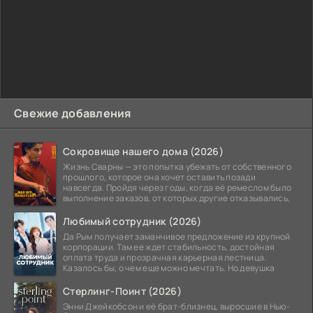
Свежие добавления
Сокровище нашего дома (2026)
Жизнь Сварны — это попытка убежать от собственного
прошлого, которое она хочет оставить позади
навсегда. Пройдя через годы, когда её ремеслом было
выполнение заказов, от которых другие отказывались,
Любимый сотрудник (2026)
Да Рым получает заманчивое предложение из крупной
корпорации. Там ее ждет стабильность, достойная
оплата труда и прозрачная карьерная лестница.
Казалось бы, о чем еще можно мечтать. Но девушка
Стерлинг-Поинт (2026)
Энни Джейкобсон и её брат-близнец, выросшие в Нью-