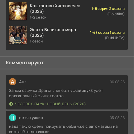
Каштановый человечек
1-6 серия 2 сезона
(2026)
(Coldfilm)
1-2 сезон
Эпоха Великого мира
1-48 серия 1 сезона
(2026)
(DubLik.TV)
1 сезон
Комментируют
А
Анг
06.08.26
Зачем озвучка Драгон, пипец, пускай звук будет
оригинальный с кинотеатра
ЧЕЛОВЕК-ПАУК: НОВЫЙ ДЕНЬ (2026)
П
петя хуякин
05.08.26
нада такую хрень придумать бабы уже с автоматами на
верталёте детишьки