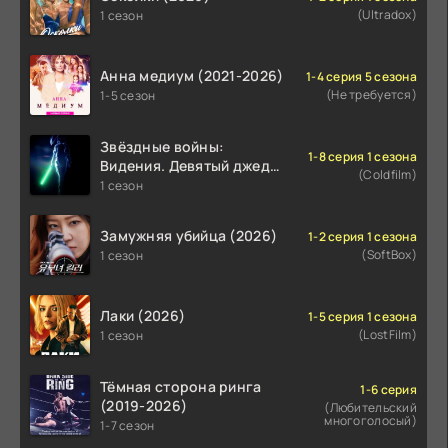
(Ultradox)
1 сезон
Анна медиум (2021-2026)
1-4 серия 5 сезона
(Не требуется)
1-5 сезон
Звёздные войны:
1-8 серия 1 сезона
Видения. Девятый джедай
(Coldfilm)
(2026)
1 сезон
Замужняя убийца (2026)
1-2 серия 1 сезона
(SoftBox)
1 сезон
Лаки (2026)
1-5 серия 1 сезона
(LostFilm)
1 сезон
Тёмная сторона ринга
1-6 серия
(2019-2026)
(Любительский
многоголосый)
1-7 сезон