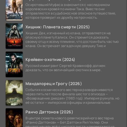
Осиротевший Муфаса знакомится с наследником
королевских кровей по имени Така. Вместе они
отправляются в судьбоносное опасное путешествие,
которое проверит их дружбу на прочность.
Хищник: Планета смерти (2025)
Хищник Дек, изгнанный из клана, отправляется на
опасную планету Калиск. Он стремится доказать
своему отцу и всему племени, что достоин быть частью
клана. Он встречает загадочную девушку Тию и
Крейвен-охотник (2024)
Русский иммигрант Сергей Кравинофф должен
доказать, что он величайший охотник в мире.
Мандалорец и Грогу (2026)
События космического вестерна разворачиваются
через пять лет после финала шестого эпизода —
«Возвращение джедая» (1983 год). Империя рухнула, но
её остатки — имперские офицеры и криминальные
Ранчо Даттонов (2026)
В центре сюжета нового девятисерийного вестерна
«Ранчо Даттонов» — Бет Даттон и Рип Уилер. Они
решают начать всё с чистого листа и переезжают на