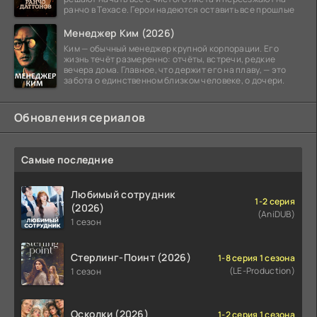
ранчо в Техасе. Герои надеются оставить все прошлые
Менеджер Ким (2026)
Ким — обычный менеджер крупной корпорации. Его
жизнь течёт размеренно: отчёты, встречи, редкие
вечера дома. Главное, что держит его на плаву, — это
забота о единственном близком человеке, о дочери.
Обновления сериалов
Самые последние
Любимый сотрудник
1-2 серия
(2026)
(AniDUB)
1 сезон
Стерлинг-Поинт (2026)
1-8 серия 1 сезона
(LE-Production)
1 сезон
Осколки (2026)
1-2 серия 1 сезона