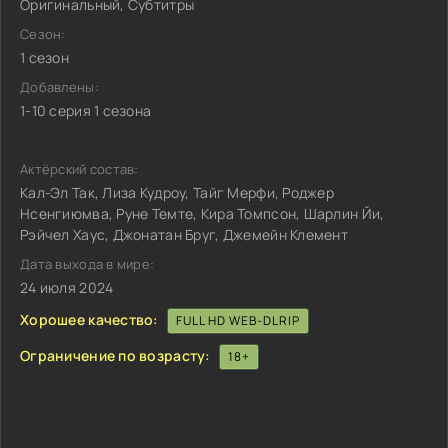
Оригинальный, Субтитры
Сезон:
1 сезон
Добавлены:
1-10 серия 1 сезона
Актёрский состав:
Кал-Эл Так, Лиза Кудроу, Тайг Мерфи, Роджер
Нсенгиюмва, Руне Темте, Кира Томпсон, Шарлин Йи,
Рэйчел Хаус, Джонатан Бруг, Джемейн Клемент
Дата выхода в мире:
24 июля 2024
Хорошее качество:
FULL HD WEB-DLRIP
Ограничение по возрасту:
18+