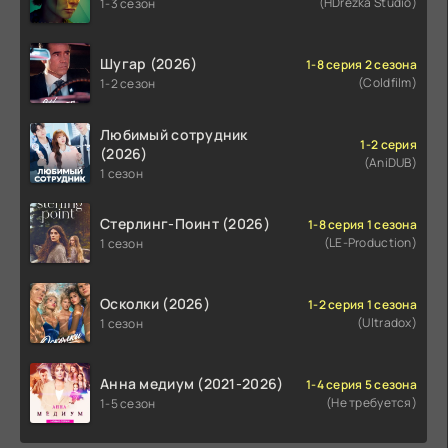
(HDrezka Studio)
1-3 сезон
Шугар (2026)
1-8 серия 2 сезона
(Coldfilm)
1-2 сезон
Любимый сотрудник
1-2 серия
(2026)
(AniDUB)
1 сезон
Стерлинг-Поинт (2026)
1-8 серия 1 сезона
(LE-Production)
1 сезон
Осколки (2026)
1-2 серия 1 сезона
(Ultradox)
1 сезон
Анна медиум (2021-2026)
1-4 серия 5 сезона
(Не требуется)
1-5 сезон