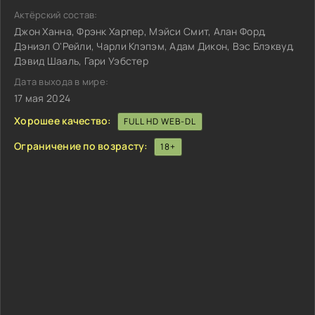
Актёрский состав:
Джон Ханна, Фрэнк Харпер, Мэйси Смит, Алан Форд,
Дэниэл О'Рейли, Чарли Клэпэм, Адам Дикон, Вэс Блэквуд,
Дэвид Шааль, Гари Уэбстер
Дата выхода в мире:
17 мая 2024
Хорошее качество:
FULL HD WEB-DL
Ограничение по возрасту:
18+