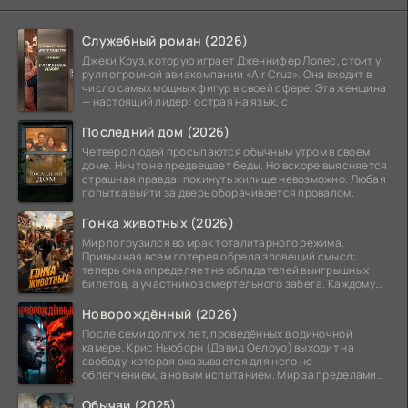
Служебный роман (2026)
Джеки Круз, которую играет Дженнифер Лопес, стоит у
руля огромной авиакомпании «Air Cruz». Она входит в
число самых мощных фигур в своей сфере. Эта женщина
— настоящий лидер: острая на язык, с
Последний дом (2026)
Четверо людей просыпаются обычным утром в своем
доме. Ничто не предвещает беды. Но вскоре выясняется
страшная правда: покинуть жилище невозможно. Любая
попытка выйти за дверь оборачивается провалом.
Гонка животных (2026)
Мир погрузился во мрак тоталитарного режима.
Привычная всем лотерея обрела зловещий смысл:
теперь она определяет не обладателей выигрышных
билетов, а участников смертельного забега. Каждому
номеру
Новорождённый (2026)
После семи долгих лет, проведённых в одиночной
камере, Крис Ньюборн (Дэвид Оелоуо) выходит на
свободу, которая оказывается для него не
облегчением, а новым испытанием. Мир за пределами
тюремных стен
Обычаи (2025)