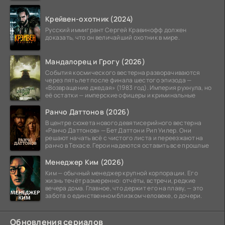
Крейвен-охотник (2024)
Русский иммигрант Сергей Кравинофф должен
доказать, что он величайший охотник в мире.
Мандалорец и Грогу (2026)
События космического вестерна разворачиваются
через пять лет после финала шестого эпизода —
«Возвращение джедая» (1983 год). Империя рухнула, но
её остатки — имперские офицеры и криминальные
Ранчо Даттонов (2026)
В центре сюжета нового девятисерийного вестерна
«Ранчо Даттонов» — Бет Даттон и Рип Уилер. Они
решают начать всё с чистого листа и переезжают на
ранчо в Техасе. Герои надеются оставить все прошлые
Менеджер Ким (2026)
Ким — обычный менеджер крупной корпорации. Его
жизнь течёт размеренно: отчёты, встречи, редкие
вечера дома. Главное, что держит его на плаву, — это
забота о единственном близком человеке, о дочери.
Обновления сериалов