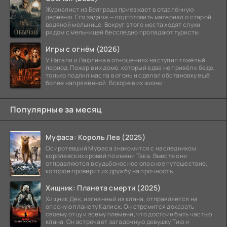
Журналист из Белграда приезжает в отдалённую
деревню. Его задача — подготовить материал о старой
водяной мельнице. Вокруг этого места ходят слухи:
рядом с мельницей бесследно пропадают туристы.
Игры с огнём (2026)
У Натали и Лафлина в отношениях наступил тяжёлый
период. Пожар в их доме, который едва не привёл к беде,
только подлил масла в огонь и сделал обстановку ещё
более напряжённой. Вскоре в их жизни
Популярные за месяц
Муфаса: Король Лев (2025)
Осиротевший Муфаса знакомится с наследником
королевских кровей по имени Така. Вместе они
отправляются в судьбоносное опасное путешествие,
которое проверит их дружбу на прочность.
Хищник: Планета смерти (2025)
Хищник Дек, изгнанный из клана, отправляется на
опасную планету Калиск. Он стремится доказать
своему отцу и всему племени, что достоин быть частью
клана. Он встречает загадочную девушку Тию и