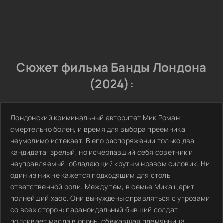
Сюжет фильма Банды Лондона
(2024):
Лондонский криминальный авторитет Мик Роман
смертельно болен, и время для выбора преемника
неумолимо истекает. В его распоряжении только два
кандидата: зрелый, но исчерпавший себя советник и
неуправляемый, обладающий крутым нравом силовик. Ни
один из них не кажется подходящим для столь
ответственной роли. Между тем, в семье Мика царит
полнейший хаос. Они вынуждены справляться с угрозами
со всех сторон: параноидальный бывший солдат
подливает масла в огонь, сбежавшая племянница