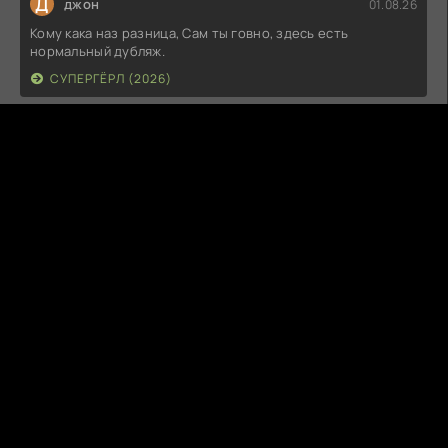
Д
джон
01.08.26
Кому кака наз разница, Сам ты говно, здесь есть
нормальный дубляж.
СУПЕРГЁРЛ (2026)