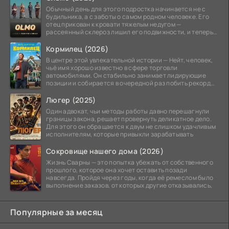
Обычный день для этого подростка начинается не с
будильника, а с заботы о самом родном человеке. Его
отец прикован к кровати тяжелым недугом —
рассеянный склероз лишил его подвижности, и теперь
вся
Кормилец (2026)
В центре этой увлекательной истории — Нейт, человек,
чьё имя хорошо известно в сфере торговли
автомобилями. Он стабильно занимает лидирующие
позиции и собирается в очередной раз побить рекорд
продаж,
Люгер (2025)
Один адвокат, чьи методы работы давно перешагнули
границы закона, решает провернуть деликатное дело.
Для этого он обращается к двум не слишком удачливым
исполнителям, которые привыкли зарабатывать
Сокровище нашего дома (2026)
Жизнь Сварны — это попытка убежать от собственного
прошлого, которое она хочет оставить позади
навсегда. Пройдя через годы, когда её ремеслом было
выполнение заказов, от которых другие отказывались,
Популярные за месяц