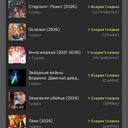
Стерлинг-Поинт (2026)
1-8 серия 1 сезона
(LE-Production)
1 сезон
Осколки (2026)
1-2 серия 1 сезона
(Ultradox)
1 сезон
Анна медиум (2021-2026)
1-4 серия 5 сезона
(Не требуется)
1-5 сезон
Звёздные войны:
1-8 серия 1 сезона
Видения. Девятый джедай
(Coldfilm)
(2026)
1 сезон
Замужняя убийца (2026)
1-2 серия 1 сезона
(SoftBox)
1 сезон
Лаки (2026)
1-5 серия 1 сезона
(LostFilm)
1 сезон