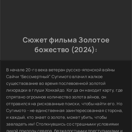
Сюжет фильма Золотое
божество (2024):
В начале 20-го века ветеран русско-японской войны
Сайчи “Бессмертный” Сугимото влачил жалкое
существование во время послевоенной золотой
лихорадки в глуши Хоккайдо. Когда он находит карту, где
спрятано огромное количество золота айнов, он
отправился на рискованные поиски, чтобы найти его. Но
Сугимото - не единственная заинтересованная сторона,
и каждый, кто знает о золоте, может убить, чтобы
завладеть им! Столкнувшись со страшными условиями
дикой природы севера, безжалостными преступниками и