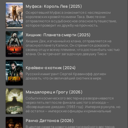
Муфаса: Король Лев (2025)
Осиротевший Муфаса знакомится с наследником
королевских кровей по имени Така. Вместе они
отправляются в судьбоносное опасное путешествие,
которое проверит их дружбу на прочность.
Хищник: Планета смерти (2025)
Хищник Дек, изгнанный из клана, отправляется на
опасную планету Калиск. Он стремится доказать
своему отцу и всему племени, что достоин быть частью
клана. Он встречает загадочную девушку Тию и
Крейвен-охотник (2024)
Русский иммигрант Сергей Кравинофф должен
доказать, что он величайший охотник в мире.
Мандалорец и Грогу (2026)
События космического вестерна разворачиваются
через пять лет после финала шестого эпизода —
«Возвращение джедая» (1983 год). Империя рухнула, но
её остатки — имперские офицеры и криминальные
Ранчо Даттонов (2026)
В центре сюжета нового девятисерийного вестерна