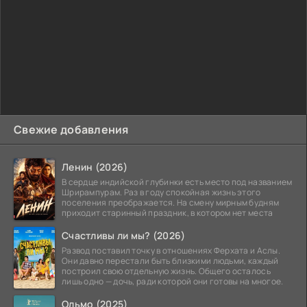
Свежие добавления
Ленин (2026)
В сердце индийской глубинки есть место под названием
Шрирампурам. Раз в году спокойная жизнь этого
поселения преображается. На смену мирным будням
приходит старинный праздник, в котором нет места
Счастливы ли мы? (2026)
Развод поставил точку в отношениях Ферхата и Аслы.
Они давно перестали быть близкими людьми, каждый
построил свою отдельную жизнь. Общего осталось
лишь одно — дочь, ради которой они готовы на многое.
Ольмо (2025)