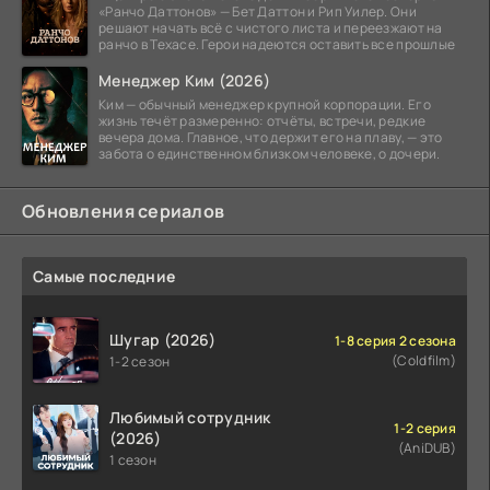
«Ранчо Даттонов» — Бет Даттон и Рип Уилер. Они
решают начать всё с чистого листа и переезжают на
ранчо в Техасе. Герои надеются оставить все прошлые
Менеджер Ким (2026)
Ким — обычный менеджер крупной корпорации. Его
жизнь течёт размеренно: отчёты, встречи, редкие
вечера дома. Главное, что держит его на плаву, — это
забота о единственном близком человеке, о дочери.
Обновления сериалов
Самые последние
Шугар (2026)
1-8 серия 2 сезона
(Coldfilm)
1-2 сезон
Любимый сотрудник
1-2 серия
(2026)
(AniDUB)
1 сезон