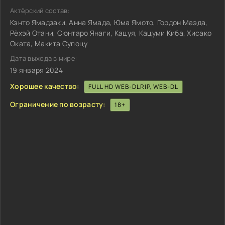
Актёрский состав:
Кэнто Ямадзаки, Анна Ямада, Юма Ямото, Гордон Маэда,
Рёхэй Отани, Сюнтаро Янаги, Кацуя, Кацуми Киба, Хисако
Оката, Макита Супоцу
Дата выхода в мире:
19 января 2024
Хорошее качество:
FULL HD WEB-DLRIP, WEB-DL
Ограничение по возрасту:
18+