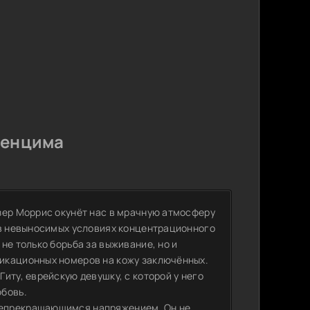
венцима
зер Моррис окунёт нас в мрачную атмосферу
 в невыносимых условиях концентрационного
не только борьба за выживание, но и
икационных номеров на кожу заключённых.
иту, еврейскую девушку, с которой у него
юбовь.
непрекращающимся напряжением. Он не