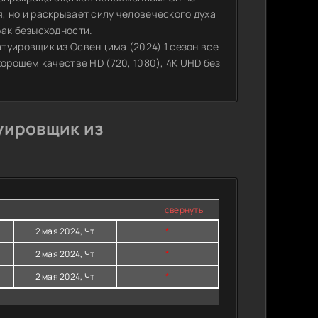
, но и раскрывает силу человеческого духа
рак безысходности.
туировщик из Освенцима (2024) 1 сезон все
орошем качестве HD (720, 1080), 4K UHD без
уировщик из
свернуть
2 мая 2024, Чт
*
2 мая 2024, Чт
*
2 мая 2024, Чт
*