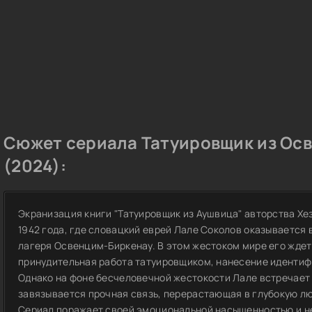
Сюжет сериала Татуировщик из Ос
(2024):
Экранизация книги "Татуировщик из Аушвица" авторства Хе
1942 года, где словацкий еврей Лале Соколов оказывается
лагеря Освенцим-Биркенау. В этом жестоком мире его ждет 
принудительная работа татуировщиком, нанесение идентиф
Однако на фоне бесчеловечной жестокости Лале встречает Г
завязывается прочная связь, перерастающая в глубокую л
Сериал поражает своей эмоциональной насыщенностью и 