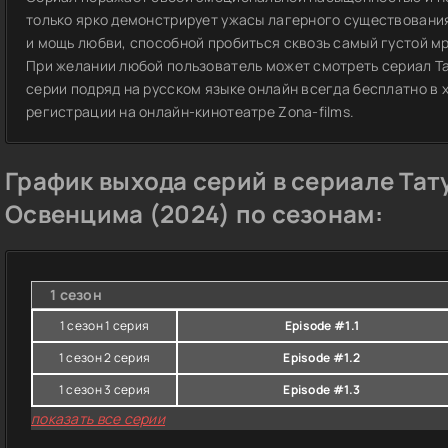
только ярко демонстрирует ужасы лагерного существования
и мощь любви, способной пробиться сквозь самый густой м
При желании любой пользователь может смотреть сериал Та
серии подряд на русском языке онлайн всегда бесплатно в х
регистрации на онлайн-кинотеатре Zona-films.
График выхода серий в сериале Тат
Освенцима (2024) по сезонам:
1 сезон
1 сезон 1 серия
Episode #1.1
1 сезон 2 серия
Episode #1.2
1 сезон 3 серия
Episode #1.3
показать все серии