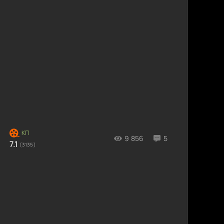
9 856
5
7.1
(3135)