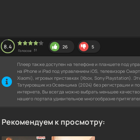
8.4
26
5
31
Голосов:
Плеер также доступен на телефоне и планшете под упра
на iPhone и iPad под управлением iOS, телевизоре СмартТВ
Xiaomi), игровых приставках (Xbox, Sony Playstation). Э
Татуировщик из Освенцима (2024) без регистрации и по
интернета, Вы всегда можно выбрать меньшее качество
нашего портала удивительное многообразие притягател
Рекомендуем к просмотру: