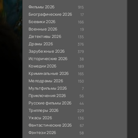
Фильмы 2026
915
Биографические 2026
17
Боевики 2026
166
Военные 2026
19
Детективы 2026
135
Драмы 2026
376
Зарубежные 2026
379
Исторические 2026
38
Комедии 2026
189
Криминальные 2026
165
Мелодрамы 2026
150
Мультфильмы 2026
7
Приключения 2026
56
Русские фильмы 2026
44
Триллеры 2026
229
Ужасы 2026
136
Фантастические 2026
67
Фэнтези 2026
58