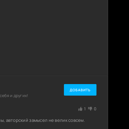
ДОБАВИТЬ
ебя и других!
1
0
ны, авторский замысел не велик совсем.