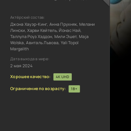
Актёрский состав:
Джона Хауэр-Кинг, Анна Прухняк, Мелани
Лински, Харви Кейтель, Йонас Най,
Таллула Роуз Хэддон, Мили Эшет, Maja
Wolska, Авиталь Львова, Yali Topol
Margalith
Дата выхода в мире:
2 мая 2024
Хорошее качество:
4K UHD
Ограничение по возрасту:
18+