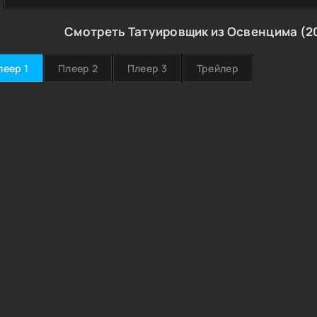
Смотреть Татуировщик из Освенцима (20
леер 1
Плеер 2
Плеер 3
Трейлер