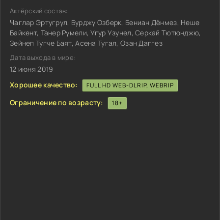
Актёрский состав:
Чаглар Эртугрул, Бурджу Озберк, Бениан Дёнмез, Неше
Байкент, Танер Румели, Угур Узунел, Серкай Тютюнджю,
Зейнеп Тугче Баят, Асена Тугал, Озан Даггез
Дата выхода в мире:
12 июня 2019
Хорошее качество:
FULL HD WEB-DLRIP, WEBRIP
Ограничение по возрасту:
18+