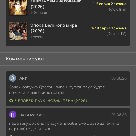
Каштановый человечек
1-6 серия 2 сезона
(2026)
(Coldfilm)
1-2 сезон
Эпоха Великого мира
1-48 серия 1 сезона
(2026)
(DubLik.TV)
1 сезон
Комментируют
А
Анг
06.08.26
Зачем озвучка Драгон, пипец, пускай звук будет
оригинальный с кинотеатра
ЧЕЛОВЕК-ПАУК: НОВЫЙ ДЕНЬ (2026)
П
петя хуякин
05.08.26
нада такую хрень придумать бабы уже с автоматами на
верталёте детишьки