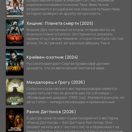
Осиротевший Муфаса знакомится с наследником
королевских кровей по имени Така. Вместе они
отправляются в судьбоносное опасное путешествие,
которое проверит их дружбу на прочность.
Хищник: Планета смерти (2025)
Хищник Дек, изгнанный из клана, отправляется на
опасную планету Калиск. Он стремится доказать
своему отцу и всему племени, что достоин быть частью
клана. Он встречает загадочную девушку Тию и
Крейвен-охотник (2024)
Русский иммигрант Сергей Кравинофф должен
доказать, что он величайший охотник в мире.
Мандалорец и Грогу (2026)
События космического вестерна разворачиваются
через пять лет после финала шестого эпизода —
«Возвращение джедая» (1983 год). Империя рухнула, но
её остатки — имперские офицеры и криминальные
Ранчо Даттонов (2026)
В центре сюжета нового девятисерийного вестерна
«Ранчо Даттонов» — Бет Даттон и Рип Уилер. Они
решают начать всё с чистого листа и переезжают на
ранчо в Техасе. Герои надеются оставить все прошлые