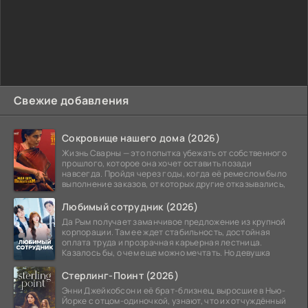
Свежие добавления
Сокровище нашего дома (2026)
Жизнь Сварны — это попытка убежать от собственного
прошлого, которое она хочет оставить позади
навсегда. Пройдя через годы, когда её ремеслом было
выполнение заказов, от которых другие отказывались,
Любимый сотрудник (2026)
Да Рым получает заманчивое предложение из крупной
корпорации. Там ее ждет стабильность, достойная
оплата труда и прозрачная карьерная лестница.
Казалось бы, о чем еще можно мечтать. Но девушка
Стерлинг-Поинт (2026)
Энни Джейкобсон и её брат-близнец, выросшие в Нью-
Йорке с отцом-одиночкой, узнают, что их отчуждённый