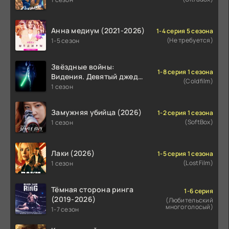
Анна медиум (2021-2026)
1-4 серия 5 сезона
(Не требуется)
1-5 сезон
Звёздные войны:
1-8 серия 1 сезона
Видения. Девятый джедай
(Coldfilm)
(2026)
1 сезон
Замужняя убийца (2026)
1-2 серия 1 сезона
(SoftBox)
1 сезон
Лаки (2026)
1-5 серия 1 сезона
(LostFilm)
1 сезон
Тёмная сторона ринга
1-6 серия
(2019-2026)
(Любительский
многоголосый)
1-7 сезон