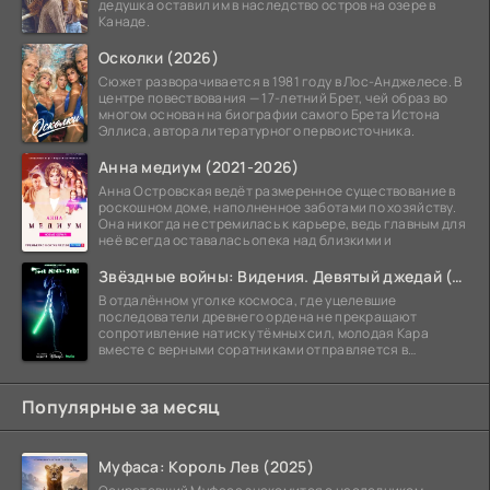
дедушка оставил им в наследство остров на озере в
Канаде.
Осколки (2026)
Сюжет разворачивается в 1981 году в Лос-Анджелесе. В
центре повествования — 17-летний Брет, чей образ во
многом основан на биографии самого Брета Истона
Эллиса, автора литературного первоисточника.
Анна медиум (2021-2026)
Анна Островская ведёт размеренное существование в
роскошном доме, наполненное заботами по хозяйству.
Она никогда не стремилась к карьере, ведь главным для
неё всегда оставалась опека над близкими и
Звёздные войны: Видения. Девятый джедай (2026)
В отдалённом уголке космоса, где уцелевшие
последователи древнего ордена не прекращают
сопротивление натиску тёмных сил, молодая Кара
вместе с верными соратниками отправляется в
рискованный рейд.
Популярные за месяц
Муфаса: Король Лев (2025)