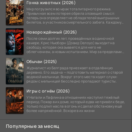
Гонка животных (2026)
Мир погрузился во мрак тоталитарного режима.
Привычная всем лотерея обрела зловещий смысл:
теперь она определяет не обладателей выигрышных
билетов, а участников смертельного забега. Каждому
номеру
Новорождённый (2026)
После семи долгих лет, проведённых в одиночной
камере, Крис Ньюборн (Дэвид Оелоуо) выходит на
свободу, которая оказывается для него не
облегчением, а новым испытанием. Мир за пределами
тюремных стен
Обычаи (2025)
Журналист из Белграда приезжает в отдалённую
деревню. Его задача — подготовить материал о старой
водяной мельнице. Вокруг этого места ходят слухи:
рядом с мельницей бесследно пропадают туристы.
Игры с огнём (2026)
У Натали и Лафлина в отношениях наступил тяжёлый
период. Пожар в их доме, который едва не привёл к беде,
только подлил масла в огонь и сделал обстановку ещё
более напряжённой. Вскоре в их жизни
Популярные за месяц