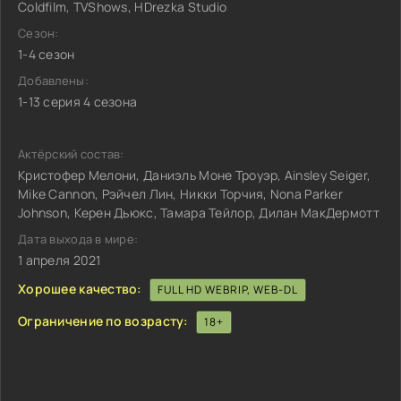
Coldfilm, TVShows, HDrezka Studio
Сезон:
1-4 сезон
Добавлены:
1-13 серия 4 сезона
Актёрский состав:
Кристофер Мелони, Даниэль Моне Троуэр, Ainsley Seiger,
Mike Cannon, Рэйчел Лин, Никки Торчия, Nona Parker
Johnson, Керен Дьюкс, Тамара Тейлор, Дилан МакДермотт
Дата выхода в мире:
1 апреля 2021
Хорошее качество:
FULL HD WEBRIP, WEB-DL
Ограничение по возрасту:
18+