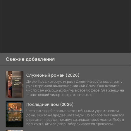
Свежие добавления
Служебный роман (2026)
Джеки Круз, которую играет Дженнифер Лопес, стоит у
руля огромной авиакомпании «Air Cruz». Она входит в
число самых мощных фигур в своей сфере. Эта женщина
— настоящий лидер: острая на язык, с
Последний дом (2026)
Четверо людей просыпаются обычным утром в своем
доме. Ничто не предвещает беды. Но вскоре выясняется
страшная правда: покинуть жилище невозможно. Любая
попытка выйти за дверь оборачивается провалом.