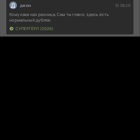
Д
джон
01.08.26
Кому кака наз разница, Сам ты говно, здесь есть
нормальный дубляж.
СУПЕРГЁРЛ (2026)