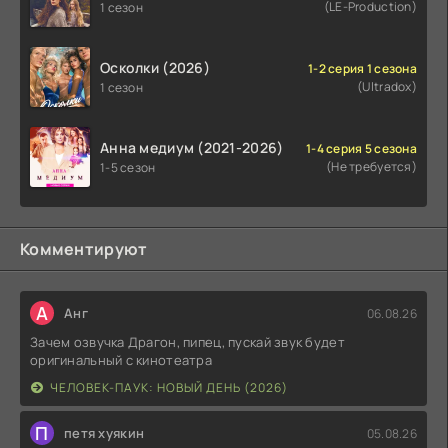
(LE-Production)
1 сезон
Осколки (2026)
1-2 серия 1 сезона
(Ultradox)
1 сезон
Анна медиум (2021-2026)
1-4 серия 5 сезона
(Не требуется)
1-5 сезон
Комментируют
А
Анг
06.08.26
Зачем озвучка Драгон, пипец, пускай звук будет
оригинальный с кинотеатра
ЧЕЛОВЕК-ПАУК: НОВЫЙ ДЕНЬ (2026)
П
петя хуякин
05.08.26