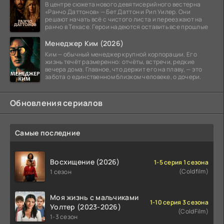
В центре сюжета нового девятисерийного вестерна
«Ранчо Даттонов» — Бет Даттон и Рип Уилер. Они
решают начать всё с чистого листа и переезжают на
ранчо в Техасе. Герои надеются оставить все прошлые
Менеджер Ким (2026)
Ким — обычный менеджер крупной корпорации. Его
жизнь течёт размеренно: отчёты, встречи, редкие
вечера дома. Главное, что держит его на плаву, — это
забота о единственном близком человеке, о дочери.
Обновления сериалов
Самые последние
Восхищение (2026)
1-5 серия 1 сезона
(Coldfilm)
1 сезон
Моя жизнь с мальчиками
1-10 серия 3 сезона
Уолтер (2023-2026)
(ColdFilm)
1-3 сезон