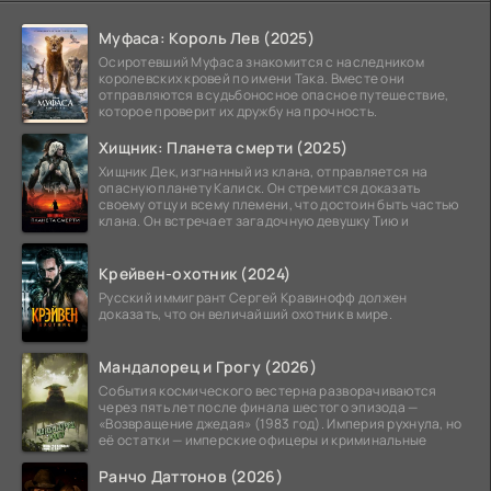
Муфаса: Король Лев (2025)
Осиротевший Муфаса знакомится с наследником
королевских кровей по имени Така. Вместе они
отправляются в судьбоносное опасное путешествие,
которое проверит их дружбу на прочность.
Хищник: Планета смерти (2025)
Хищник Дек, изгнанный из клана, отправляется на
опасную планету Калиск. Он стремится доказать
своему отцу и всему племени, что достоин быть частью
клана. Он встречает загадочную девушку Тию и
Крейвен-охотник (2024)
Русский иммигрант Сергей Кравинофф должен
доказать, что он величайший охотник в мире.
Мандалорец и Грогу (2026)
События космического вестерна разворачиваются
через пять лет после финала шестого эпизода —
«Возвращение джедая» (1983 год). Империя рухнула, но
её остатки — имперские офицеры и криминальные
Ранчо Даттонов (2026)