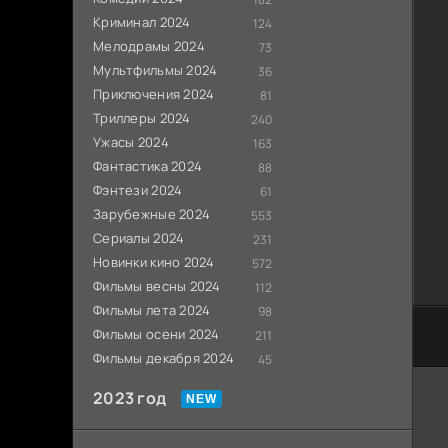
Криминал 2024
124
Мелодрамы 2024
73
Мультфильмы 2024
36
Приключения 2024
81
Триллеры 2024
240
Ужасы 2024
163
Фантастика 2024
88
Фэнтези 2024
61
Зарубежные 2024
553
Сериалы 2024
231
Новинки кино 2024
572
Фильмы весны 2024
112
Фильмы лета 2024
98
Фильмы осени 2024
211
Фильмы декабря 2024
45
2023 год