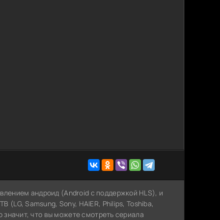
влением андроид (Android с поддержкой HLS), и
 (LG, Samsung, Sony, HAIER, Philips, Toshiba,
то значит, что вы можете cмотреть сериала