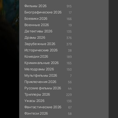
Фильмы 2026
915
Биографические 2026
17
Боевики 2026
166
Военные 2026
19
Детективы 2026
135
Драмы 2026
376
Зарубежные 2026
379
Исторические 2026
38
Комедии 2026
189
Криминальные 2026
165
Мелодрамы 2026
150
Мультфильмы 2026
7
Приключения 2026
56
Русские фильмы 2026
44
Триллеры 2026
229
Ужасы 2026
136
Фантастические 2026
67
Фэнтези 2026
58