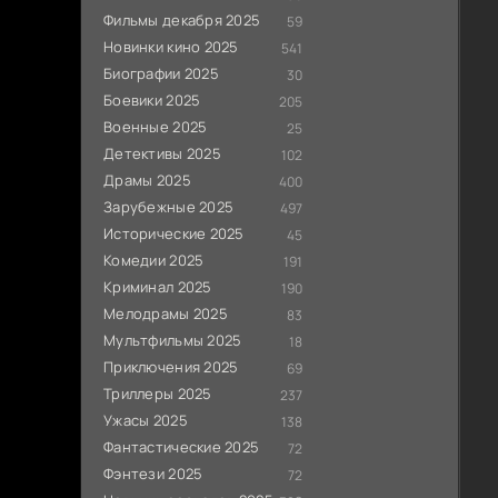
Фильмы декабря 2025
59
Новинки кино 2025
541
Биографии 2025
30
Боевики 2025
205
Военные 2025
25
Детективы 2025
102
Драмы 2025
400
Зарубежные 2025
497
Исторические 2025
45
Комедии 2025
191
Криминал 2025
190
Мелодрамы 2025
83
Мультфильмы 2025
18
Приключения 2025
69
Триллеры 2025
237
Ужасы 2025
138
Фантастические 2025
72
Фэнтези 2025
72