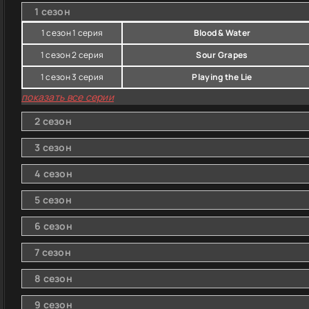
1 сезон
1 сезон 1 серия
Blood & Water
1 сезон 2 серия
Sour Grapes
1 сезон 3 серия
Playing the Lie
показать все серии
2 сезон
3 сезон
4 сезон
5 сезон
6 сезон
7 сезон
8 сезон
9 сезон