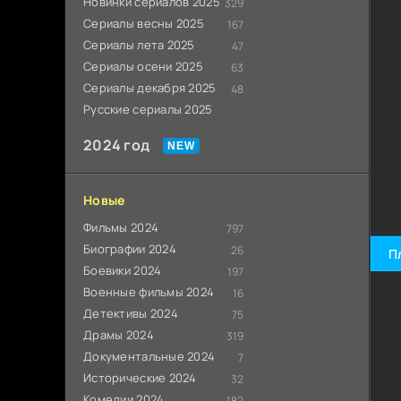
Новинки сериалов 2025
329
Сериалы весны 2025
167
Сериалы лета 2025
47
Сериалы осени 2025
63
Сериалы декабря 2025
48
Русские сериалы 2025
2024 год
Новые
Фильмы 2024
797
Биографии 2024
26
П
Боевики 2024
197
Военные фильмы 2024
16
Детективы 2024
75
Драмы 2024
319
Документальные 2024
7
Исторические 2024
32
Комедии 2024
182