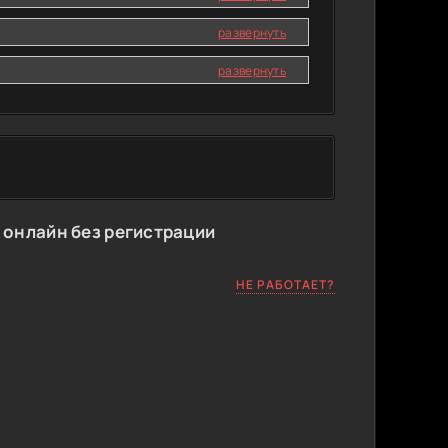
развернуть
развернуть
 онлайн без регистрации
НЕ РАБОТАЕТ?