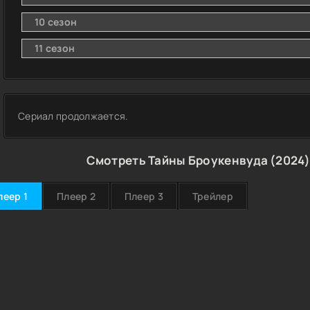
10 сезон
11 сезон
Сериал продолжается.
Смотреть Тайны Броукенвуда (2024)
леер 1
Плеер 2
Плеер 3
Трейлер