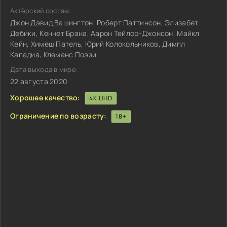
Актёрский состав:
Джон Дэвид Вашингтон, Роберт Паттинсон, Элизабет
Дебики, Кеннет Брана, Аарон Тейлор-Джонсон, Майкл
Кейн, Химеш Патель, Юрий Колокольников, Димпл
Кападиа, Клеманс Поэзи
Дата выхода в мире:
22 августа 2020
Хорошее качество:
4K UHD
Ограничение по возрасту:
18+