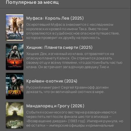
Популярные за месяц
Муфаса: Король Лев (2025)
Осиротевший Муфаса знакомится с наследником
королевских кровей по имени Така. Вместе они
отправляются в судьбоносное опасное путешествие,
которое проверит их дружбу на прочность.
Хищник: Планета смерти (2025)
Хищник Дек, изгнанный из клана, отправляется на
опасную планету Калиск. Он стремится доказать
своему отцу и всему племени, что достоин быть частью
клана. Он встречает загадочную девушку Тию и
Крейвен-охотник (2024)
Русский иммигрант Сергей Кравинофф должен
доказать, что он величайший охотник в мире.
Мандалорец и Грогу (2026)
События космического вестерна разворачиваются
через пять лет после финала шестого эпизода —
«Возвращение джедая» (1983 год). Империя рухнула, но
её остатки — имперские офицеры и криминальные