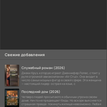
Свежие добавления
Служебный роман (2026)
Джеки Круз, которую играет Дженнифер Лопес, стоит у
руля огромной авиакомпании «Air Cruz». Она входит в
число самых мощных фигур в своей сфере. Эта женщина
— настоящий лидер: острая на язык, с
Последний дом (2026)
Четверо людей просыпаются обычным утром в своем
доме. Ничто не предвещает беды. Но вскоре выясняется
страшная правда: покинуть жилище невозможно. Любая