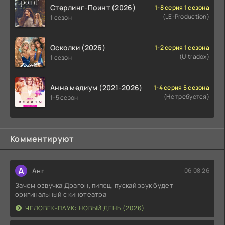
Стерлинг-Поинт (2026)
1-8 серия 1 сезона
(LE-Production)
1 сезон
Осколки (2026)
1-2 серия 1 сезона
(Ultradox)
1 сезон
Анна медиум (2021-2026)
1-4 серия 5 сезона
(Не требуется)
1-5 сезон
Комментируют
А
Анг
06.08.26
Зачем озвучка Драгон, пипец, пускай звук будет
оригинальный с кинотеатра
ЧЕЛОВЕК-ПАУК: НОВЫЙ ДЕНЬ (2026)