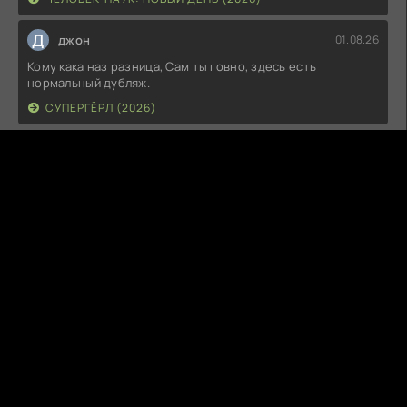
Д
джон
01.08.26
Кому кака наз разница, Сам ты говно, здесь есть
нормальный дубляж.
СУПЕРГЁРЛ (2026)