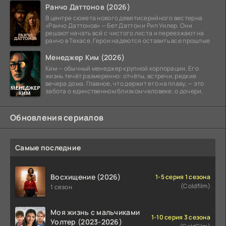
Ранчо Даттонов (2026)
В центре сюжета нового девятисерийного вестерна
«Ранчо Даттонов» — Бет Даттон и Рип Уилер. Они
решают начать всё с чистого листа и переезжают на
ранчо в Техасе. Герои надеются оставить все прошлые
Менеджер Ким (2026)
Ким — обычный менеджер крупной корпорации. Его
жизнь течёт размеренно: отчёты, встречи, редкие
вечера дома. Главное, что держит его на плаву, — это
забота о единственном близком человеке, о дочери.
Обновления сериалов
Самые последние
Восхищение (2026)
1-5 серия 1 сезона
(Coldfilm)
1 сезон
Моя жизнь с мальчиками
1-10 серия 3 сезона
Уолтер (2023-2026)