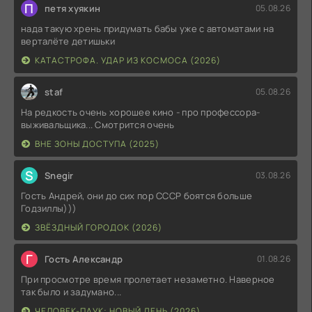
П
петя хуякин
05.08.26
нада такую хрень придумать бабы уже с автоматами на
верталёте детишьки
КАТАСТРОФА. УДАР ИЗ КОСМОСА (2026)
staf
05.08.26
На редкость очень хорошее кино - про профессора-
выживальщика... Смотрится очень
ВНЕ ЗОНЫ ДОСТУПА (2025)
S
Snegir
03.08.26
Гость Андрей, они до сих пор СССР боятся больше
Годзиллы)))
ЗВЁЗДНЫЙ ГОРОДОК (2026)
Г
Гость Александр
01.08.26
При просмотре время пролетает незаметно. Наверное
так было и задумано...
ЧЕЛОВЕК-ПАУК: НОВЫЙ ДЕНЬ (2026)