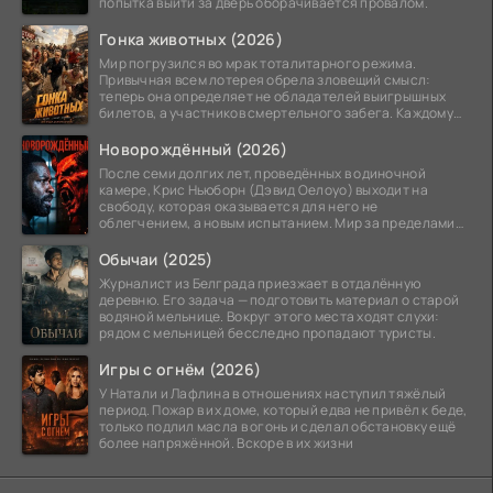
попытка выйти за дверь оборачивается провалом.
Гонка животных (2026)
Мир погрузился во мрак тоталитарного режима.
Привычная всем лотерея обрела зловещий смысл:
теперь она определяет не обладателей выигрышных
билетов, а участников смертельного забега. Каждому
номеру
Новорождённый (2026)
После семи долгих лет, проведённых в одиночной
камере, Крис Ньюборн (Дэвид Оелоуо) выходит на
свободу, которая оказывается для него не
облегчением, а новым испытанием. Мир за пределами
тюремных стен
Обычаи (2025)
Журналист из Белграда приезжает в отдалённую
деревню. Его задача — подготовить материал о старой
водяной мельнице. Вокруг этого места ходят слухи:
рядом с мельницей бесследно пропадают туристы.
Игры с огнём (2026)
У Натали и Лафлина в отношениях наступил тяжёлый
период. Пожар в их доме, который едва не привёл к беде,
только подлил масла в огонь и сделал обстановку ещё
более напряжённой. Вскоре в их жизни