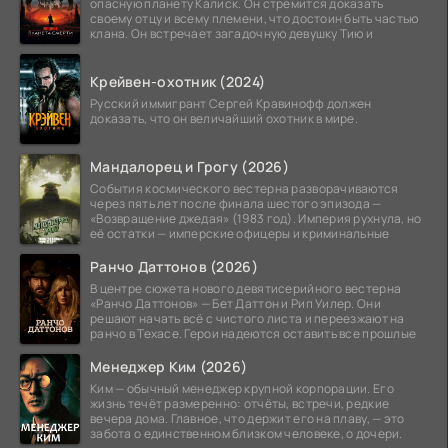
опасную планету Калиск. Он стремится доказать
своему отцу и всему племени, что достоин быть частью
клана. Он встречает загадочную девушку Тию и
Крейвен-охотник (2024)
Русский иммигрант Сергей Кравинофф должен
доказать, что он величайший охотник в мире.
Мандалорец и Грогу (2026)
События космического вестерна разворачиваются
через пять лет после финала шестого эпизода —
«Возвращение джедая» (1983 год). Империя рухнула, но
её остатки — имперские офицеры и криминальные
Ранчо Даттонов (2026)
В центре сюжета нового девятисерийного вестерна
«Ранчо Даттонов» — Бет Даттон и Рип Уилер. Они
решают начать всё с чистого листа и переезжают на
ранчо в Техасе. Герои надеются оставить все прошлые
Менеджер Ким (2026)
Ким — обычный менеджер крупной корпорации. Его
жизнь течёт размеренно: отчёты, встречи, редкие
вечера дома. Главное, что держит его на плаву, — это
забота о единственном близком человеке, о дочери.