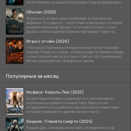
облегчением, а новым испытанием. Мир за пределами
тюремных стен
Обычаи (2025)
Журналист из Белграда приезжает в отдалённую
деревню. Его задача — подготовить материал о старой
водяной мельнице. Вокруг этого места ходят слухи:
рядом с мельницей бесследно пропадают туристы.
Игры с огнём (2026)
У Натали и Лафлина в отношениях наступил тяжёлый
период. Пожар в их доме, который едва не привёл к беде,
только подлил масла в огонь и сделал обстановку ещё
более напряжённой. Вскоре в их жизни
Популярные за месяц
Муфаса: Король Лев (2025)
Осиротевший Муфаса знакомится с наследником
королевских кровей по имени Така. Вместе они
отправляются в судьбоносное опасное путешествие,
которое проверит их дружбу на прочность.
Хищник: Планета смерти (2025)
Хищник Дек, изгнанный из клана, отправляется на