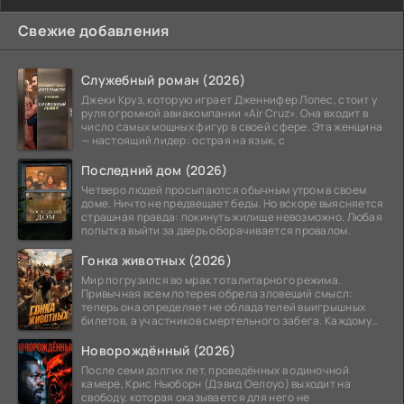
Свежие добавления
Служебный роман (2026)
Джеки Круз, которую играет Дженнифер Лопес, стоит у
руля огромной авиакомпании «Air Cruz». Она входит в
число самых мощных фигур в своей сфере. Эта женщина
— настоящий лидер: острая на язык, с
Последний дом (2026)
Четверо людей просыпаются обычным утром в своем
доме. Ничто не предвещает беды. Но вскоре выясняется
страшная правда: покинуть жилище невозможно. Любая
попытка выйти за дверь оборачивается провалом.
Гонка животных (2026)
Мир погрузился во мрак тоталитарного режима.
Привычная всем лотерея обрела зловещий смысл:
теперь она определяет не обладателей выигрышных
билетов, а участников смертельного забега. Каждому
номеру
Новорождённый (2026)
После семи долгих лет, проведённых в одиночной
камере, Крис Ньюборн (Дэвид Оелоуо) выходит на
свободу, которая оказывается для него не