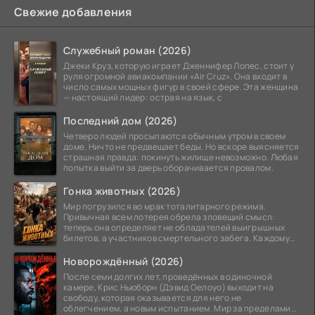
Свежие добавления
Служебный роман (2026)
Джеки Круз, которую играет Дженнифер Лопес, стоит у
руля огромной авиакомпании «Air Cruz». Она входит в
число самых мощных фигур в своей сфере. Эта женщина
— настоящий лидер: острая на язык, с
Последний дом (2026)
Четверо людей просыпаются обычным утром в своем
доме. Ничто не предвещает беды. Но вскоре выясняется
страшная правда: покинуть жилище невозможно. Любая
попытка выйти за дверь оборачивается провалом.
Гонка животных (2026)
Мир погрузился во мрак тоталитарного режима.
Привычная всем лотерея обрела зловещий смысл:
теперь она определяет не обладателей выигрышных
билетов, а участников смертельного забега. Каждому
номеру
Новорождённый (2026)
После семи долгих лет, проведённых в одиночной
камере, Крис Ньюборн (Дэвид Оелоуо) выходит на
свободу, которая оказывается для него не
облегчением, а новым испытанием. Мир за пределами