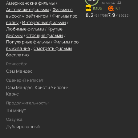
Американские фильмы
/
22
Голосов:
Английские фильмы
/
Фильмы с
8.2
7.9
высоким рейтингом
/
Фильмы про
(644705)
(189232)
войну
/
Интересные фильмы
/
Любимые фильмы
/
Крутые
фильмы
/
Стоящие фильмы
/
Популярные фильмы
/
Фильмы про
выживание
/
Смотреть фильмы
бесплатно
Режиссёр:
Сэм Мендес
Сценарий написал:
Сэм Мендес, Кристи Уилсон-
Кернс
Продолжительность:
119 минут
Озвучка:
Дублированный