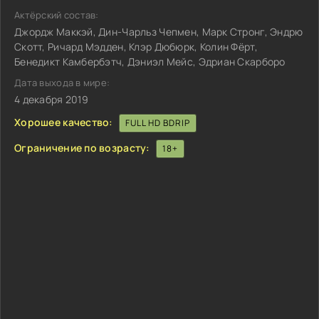
Актёрский состав:
Джордж Маккэй, Дин-Чарльз Чепмен, Марк Стронг, Эндрю
Скотт, Ричард Мэдден, Клэр Дюбюрк, Колин Фёрт,
Бенедикт Камбербэтч, Дэниэл Мейс, Эдриан Скарборо
Дата выхода в мире:
4 декабря 2019
Хорошее качество:
FULL HD BDRIP
Ограничение по возрасту:
18+