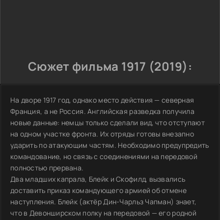
Сюжет фильма 1917 (2019):
На дворе 1917 год, однако место действия — северная
Франция, а не Россия. Английская разведка получила
новые данные: немцы только сделали вид, что отступают
на одном участке фронта. Их отряды готовы внезапно
ударить по атакующим частям. Необходимо предупредить
командование, но связь с соединениями на передовой
полностью прервана.
Два младших капрала, Блейк и Скофилд, вызвались
доставить приказ командующего армией об отмене
наступления. Блейк (актёр Дин-Чарльз Чапман) знает,
что в Девонширском полку на передовой — его родной