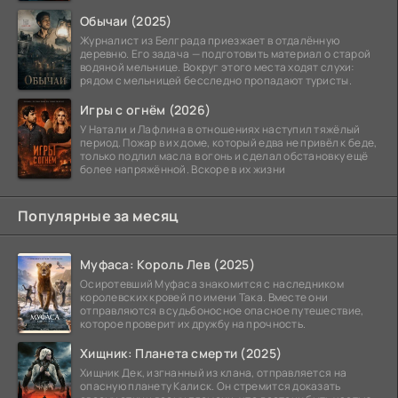
тюремных стен
Обычаи (2025)
Журналист из Белграда приезжает в отдалённую
деревню. Его задача — подготовить материал о старой
водяной мельнице. Вокруг этого места ходят слухи:
рядом с мельницей бесследно пропадают туристы.
Игры с огнём (2026)
У Натали и Лафлина в отношениях наступил тяжёлый
период. Пожар в их доме, который едва не привёл к беде,
только подлил масла в огонь и сделал обстановку ещё
более напряжённой. Вскоре в их жизни
Популярные за месяц
Муфаса: Король Лев (2025)
Осиротевший Муфаса знакомится с наследником
королевских кровей по имени Така. Вместе они
отправляются в судьбоносное опасное путешествие,
которое проверит их дружбу на прочность.
Хищник: Планета смерти (2025)
Хищник Дек, изгнанный из клана, отправляется на
опасную планету Калиск. Он стремится доказать