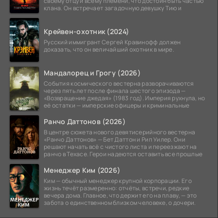
своему отцу и всему племени, что достоин быть частью
клана. Он встречает загадочную девушку Тию и
Крейвен-охотник (2024)
Русский иммигрант Сергей Кравинофф должен
доказать, что он величайший охотник в мире.
Мандалорец и Грогу (2026)
События космического вестерна разворачиваются
через пять лет после финала шестого эпизода —
«Возвращение джедая» (1983 год). Империя рухнула, но
её остатки — имперские офицеры и криминальные
Ранчо Даттонов (2026)
В центре сюжета нового девятисерийного вестерна
«Ранчо Даттонов» — Бет Даттон и Рип Уилер. Они
решают начать всё с чистого листа и переезжают на
ранчо в Техасе. Герои надеются оставить все прошлые
Менеджер Ким (2026)
Ким — обычный менеджер крупной корпорации. Его
жизнь течёт размеренно: отчёты, встречи, редкие
вечера дома. Главное, что держит его на плаву, — это
забота о единственном близком человеке, о дочери.