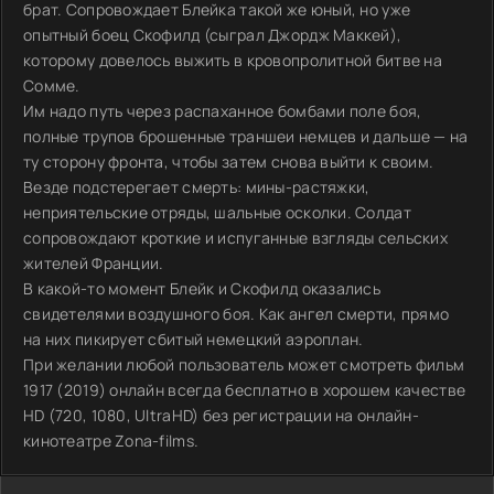
брат. Сопровождает Блейка такой же юный, но уже
опытный боец Скофилд (сыграл Джордж Маккей),
которому довелось выжить в кровопролитной битве на
Сомме.
Им надо путь через распаханное бомбами поле боя,
полные трупов брошенные траншеи немцев и дальше — на
ту сторону фронта, чтобы затем снова выйти к своим.
Везде подстерегает смерть: мины-растяжки,
неприятельские отряды, шальные осколки. Солдат
сопровождают кроткие и испуганные взгляды сельских
жителей Франции.
В какой-то момент Блейк и Скофилд оказались
свидетелями воздушного боя. Как ангел смерти, прямо
на них пикирует сбитый немецкий аэроплан.
При желании любой пользователь может смотреть фильм
1917 (2019) онлайн всегда бесплатно в хорошем качестве
HD (720, 1080, UltraHD) без регистрации на онлайн-
кинотеатре Zona-films.