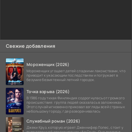
Свежие добавления
Мороженщик (2026)
Мороженщик угощает детей сладкими лакомствами, что
приводит к ужасающим последствиям и погружает в
безумие безмятежный летний городок.
Точка взрыва (2026)
В 1986 году тихая Финляндия содрогнулась от громкого
происшествия: группа людей оказалась в заложниках.
Этот случай мгновенно приковал взгляды всей страны к
небольшому городу, где разворачивалась
Служебный роман (2026)
Джеки Круз, которую играет Дженнифер Лопес, стоит у
руля огромной авиакомпании «Air Cruz». Она входит в