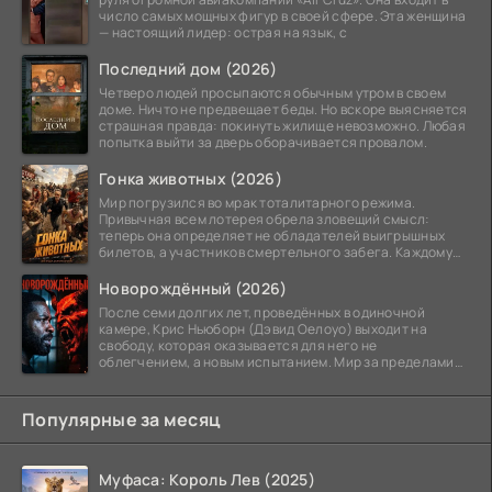
число самых мощных фигур в своей сфере. Эта женщина
— настоящий лидер: острая на язык, с
Последний дом (2026)
Четверо людей просыпаются обычным утром в своем
доме. Ничто не предвещает беды. Но вскоре выясняется
страшная правда: покинуть жилище невозможно. Любая
попытка выйти за дверь оборачивается провалом.
Гонка животных (2026)
Мир погрузился во мрак тоталитарного режима.
Привычная всем лотерея обрела зловещий смысл:
теперь она определяет не обладателей выигрышных
билетов, а участников смертельного забега. Каждому
номеру
Новорождённый (2026)
После семи долгих лет, проведённых в одиночной
камере, Крис Ньюборн (Дэвид Оелоуо) выходит на
свободу, которая оказывается для него не
облегчением, а новым испытанием. Мир за пределами
тюремных стен
Популярные за месяц
Муфаса: Король Лев (2025)