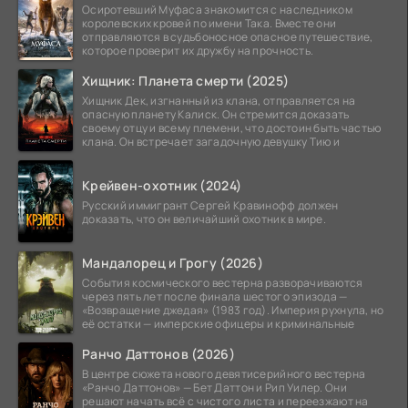
Осиротевший Муфаса знакомится с наследником
королевских кровей по имени Така. Вместе они
отправляются в судьбоносное опасное путешествие,
которое проверит их дружбу на прочность.
Хищник: Планета смерти (2025)
Хищник Дек, изгнанный из клана, отправляется на
опасную планету Калиск. Он стремится доказать
своему отцу и всему племени, что достоин быть частью
клана. Он встречает загадочную девушку Тию и
Крейвен-охотник (2024)
Русский иммигрант Сергей Кравинофф должен
доказать, что он величайший охотник в мире.
Мандалорец и Грогу (2026)
События космического вестерна разворачиваются
через пять лет после финала шестого эпизода —
«Возвращение джедая» (1983 год). Империя рухнула, но
её остатки — имперские офицеры и криминальные
Ранчо Даттонов (2026)
В центре сюжета нового девятисерийного вестерна
«Ранчо Даттонов» — Бет Даттон и Рип Уилер. Они
решают начать всё с чистого листа и переезжают на