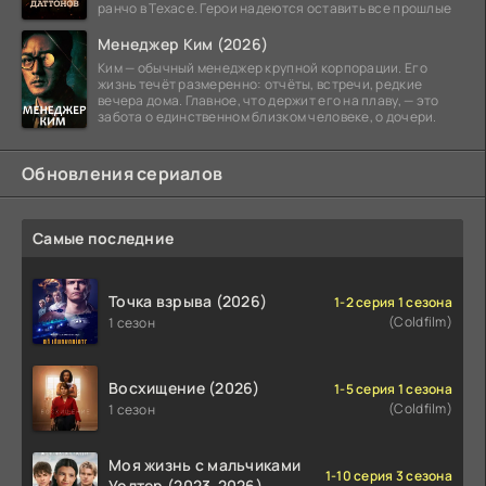
ранчо в Техасе. Герои надеются оставить все прошлые
Менеджер Ким (2026)
Ким — обычный менеджер крупной корпорации. Его
жизнь течёт размеренно: отчёты, встречи, редкие
вечера дома. Главное, что держит его на плаву, — это
забота о единственном близком человеке, о дочери.
Обновления сериалов
Самые последние
Точка взрыва (2026)
1-2 серия 1 сезона
(Coldfilm)
1 сезон
Восхищение (2026)
1-5 серия 1 сезона
(Coldfilm)
1 сезон
Моя жизнь с мальчиками
1-10 серия 3 сезона
Уолтер (2023-2026)