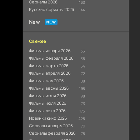
Сериалы 2026
460
Русские сериалы 2026
144
New
Свежее
Фильмы января 2026
33
Фильмы февраля 2026
38
Фильмы марта 2026
54
Фильмы апреля 2026
72
Фильмы мая 2026
88
Фильмы весны 2026
198
Фильмы июня 2026
98
Фильмы июля 2026
73
Фильмы лета 2026
175
Новинки кино 2026
428
Сериалы января 2026
79
Сериалы февраля 2026
78