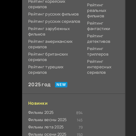
Рейтинг корейских
Рейтинг
сериалов
реальных
Рейтинг русских фильмов
фильмов
Рейтинг русских сериалов
Рейтинг
Рейтинг зарубежных
фантастики
фильмов
Рейтинг
Рейтинг американских
детективов
сериалов
Рейтинг
Рейтинг британских
триллеров
сериалов
Рейтинг
Рейтинг турецких
интересных
сериалов
сериалов
2025 год
Новинки
Фильмы 2025
894
Фильмы весны 2025
145
Фильмы лета 2025
79
Фильмы осени 2025
150