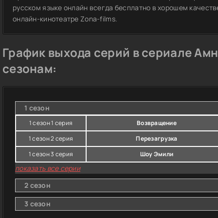
русском языке онлайн всегда бесплатно в хорошем качестве 
онлайн-кинотеатре Zona-films.
График выхода серий в сериале Амн
сезонам:
1 сезон
1 сезон 1 серия
Возвращение
1 сезон 2 серия
Перезагрузка
1 сезон 3 серия
Шоу Эмили
показать все серии
2 сезон
3 сезон