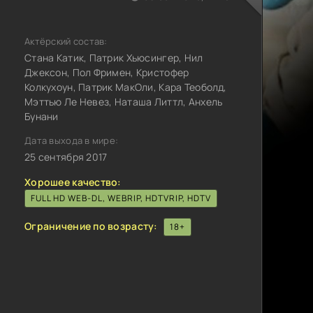
Актёрский состав:
Стана Катик, Патрик Хьюсингер, Нил
Джексон, Пол Фримен, Кристофер
Колкухоун, Патрик МакОли, Кара Теоболд,
Мэттью Ле Невез, Наташа Литтл, Анхель
Бунани
Дата выхода в мире:
25 сентября 2017
Хорошее качество:
FULL HD WEB-DL, WEBRIP, HDTVRIP, HDTV
Ограничение по возрасту:
18+