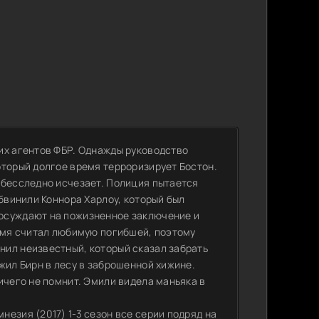
их агентов ФБР. Однажды руководство
оторый долгое время терроризирует Бостон.
 бесследно исчезает. Полиция пытается
обвинили Коннора Харлоу, который был
осуждают на пожизненное заключение и
ремя считал любимую погибшей, поэтому
нил неизвестный, который сказал забрать
жил Бирн в лесу в заброшенной хижине.
ичего не помнит. Эмили видела маньяка в
езия (2017) 1-3 сезон все серии подряд на