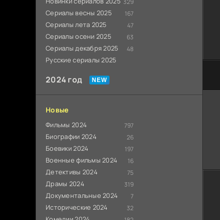
Новинки сериалов 2025
329
Сериалы весны 2025
167
Сериалы лета 2025
47
Сериалы осени 2025
63
Сериалы декабря 2025
48
Русские сериалы 2025
2024 год
Новые
Фильмы 2024
797
Биографии 2024
26
Боевики 2024
197
Военные фильмы 2024
16
Детективы 2024
75
Драмы 2024
319
Документальные 2024
7
Исторические 2024
32
Комедии 2024
182