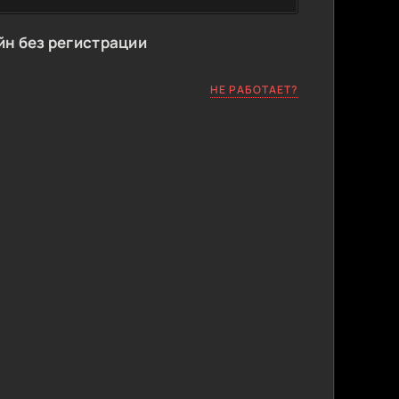
йн без регистрации
НЕ РАБОТАЕТ?