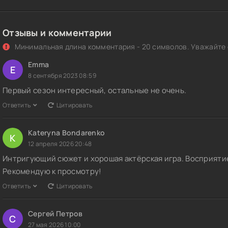
Отзывы и комментарии
Минимальная длина комментария - 20 символов. Уважайте с
Emma
E
8 сентября 2023 08:59
Первый сезон интересный, остальные не очень.
Ответить
Цитировать
Kateryna Bondarenko
K
12 апреля 2026 20:48
Интригующий сюжет и хорошая актёрская игра. Восприяти
Рекомендую к просмотру!
Ответить
Цитировать
Сергей Петров
С
27 мая 2026 10:00