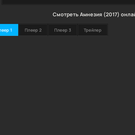
Смотреть Амнезия (2017) онла
леер 1
Плеер 2
Плеер 3
Трейлер