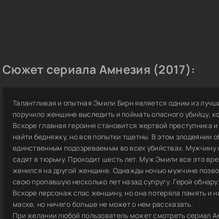
Сюжет сериала Амнезия (2017):
Талантливая и опытная Эмили Бирн является одним из лучш
поручило женщине выследить и поймать опасного убийцу, к
Вскоре главная героиня становится жертвой преступника и
найти бедняжку, но все попытки тщетны. В этом злодеянии 
единственным подозреваемым во всех убийствах. Мужчину 
садят в тюрьму. Проходит шесть лет. Муж Эмили все это в
женился на другой женщине. Однажды ночью мужчине позво
свою пропавшую несколько лет назад супругу. Герой обнару
Вскоре персонаж спас женщину, но она потеряла память и н
маске, но ничего больше не может о нем рассказать.
При желании любой пользователь может смотреть сериал Амн