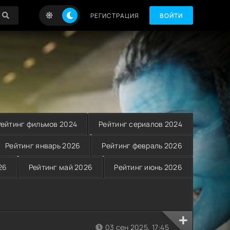
РЕГИСТРАЦИЯ
ВОЙТИ
Рейтинг фильмов 2024
Рейтинг сериалов 2024
Рейтинг январь 2026
Рейтинг февраль 2026
26
Рейтинг май 2026
Рейтинг июнь 2026
03 сен 2025, 17:45