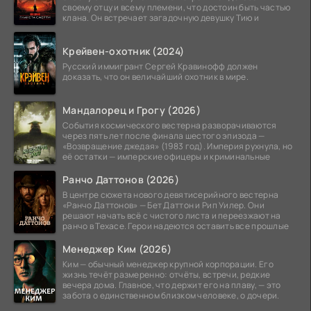
своему отцу и всему племени, что достоин быть частью
клана. Он встречает загадочную девушку Тию и
Крейвен-охотник (2024)
Русский иммигрант Сергей Кравинофф должен
доказать, что он величайший охотник в мире.
Мандалорец и Грогу (2026)
События космического вестерна разворачиваются
через пять лет после финала шестого эпизода —
«Возвращение джедая» (1983 год). Империя рухнула, но
её остатки — имперские офицеры и криминальные
Ранчо Даттонов (2026)
В центре сюжета нового девятисерийного вестерна
«Ранчо Даттонов» — Бет Даттон и Рип Уилер. Они
решают начать всё с чистого листа и переезжают на
ранчо в Техасе. Герои надеются оставить все прошлые
Менеджер Ким (2026)
Ким — обычный менеджер крупной корпорации. Его
жизнь течёт размеренно: отчёты, встречи, редкие
вечера дома. Главное, что держит его на плаву, — это
забота о единственном близком человеке, о дочери.