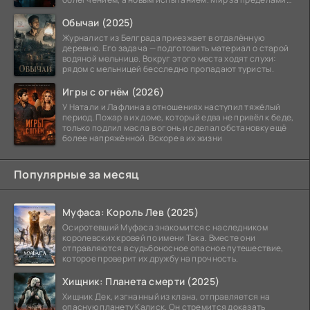
тюремных стен
Обычаи (2025)
Журналист из Белграда приезжает в отдалённую
деревню. Его задача — подготовить материал о старой
водяной мельнице. Вокруг этого места ходят слухи:
рядом с мельницей бесследно пропадают туристы.
Игры с огнём (2026)
У Натали и Лафлина в отношениях наступил тяжёлый
период. Пожар в их доме, который едва не привёл к беде,
только подлил масла в огонь и сделал обстановку ещё
более напряжённой. Вскоре в их жизни
Популярные за месяц
Муфаса: Король Лев (2025)
Осиротевший Муфаса знакомится с наследником
королевских кровей по имени Така. Вместе они
отправляются в судьбоносное опасное путешествие,
которое проверит их дружбу на прочность.
Хищник: Планета смерти (2025)
Хищник Дек, изгнанный из клана, отправляется на
опасную планету Калиск. Он стремится доказать