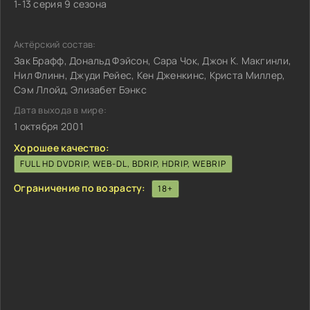
1-13 серия 9 сезона
Актёрский состав:
Зак Брафф, Дональд Фэйсон, Сара Чок, Джон К. Макгинли,
Нил Флинн, Джуди Рейес, Кен Дженкинс, Криста Миллер,
Сэм Ллойд, Элизабет Бэнкс
Дата выхода в мире:
1 октября 2001
Хорошее качество:
FULL HD DVDRIP, WEB-DL, BDRIP, HDRIP, WEBRIP
Ограничение по возрасту:
18+