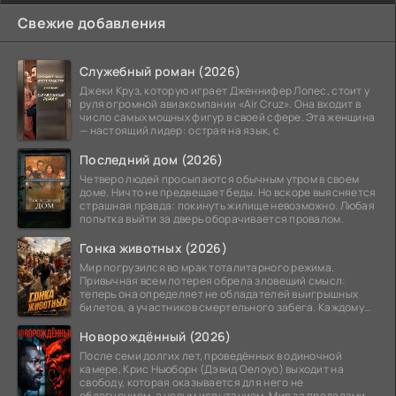
Свежие добавления
Служебный роман (2026)
Джеки Круз, которую играет Дженнифер Лопес, стоит у
руля огромной авиакомпании «Air Cruz». Она входит в
число самых мощных фигур в своей сфере. Эта женщина
— настоящий лидер: острая на язык, с
Последний дом (2026)
Четверо людей просыпаются обычным утром в своем
доме. Ничто не предвещает беды. Но вскоре выясняется
страшная правда: покинуть жилище невозможно. Любая
попытка выйти за дверь оборачивается провалом.
Гонка животных (2026)
Мир погрузился во мрак тоталитарного режима.
Привычная всем лотерея обрела зловещий смысл:
теперь она определяет не обладателей выигрышных
билетов, а участников смертельного забега. Каждому
номеру
Новорождённый (2026)
После семи долгих лет, проведённых в одиночной
камере, Крис Ньюборн (Дэвид Оелоуо) выходит на
свободу, которая оказывается для него не
облегчением, а новым испытанием. Мир за пределами