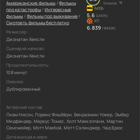
Американские фильмы
/
Фильмы
18
Голосов:
про катастрофы
/
Интересные
5.6
фильмы
/
Фильмы про выживание
/
(43575)
Смотреть фильмы бесплатно
6.839
(169305)
Режиссёр:
Джонатан Хенсли
Сценарий написал:
Джонатан Хенсли
Продолжительность:
108 минут
Озвучка:
Дублированный
Актёрский состав:
Лиам Нисон, Лоренс Фишбёрн, Бенджамин Уокер, Эмбер
Мидфандер, Маркус Томас, Холт Маккэллани, Мартин
Сенсмейер, Мэтт МакКой, Мэтт Сэлинджер, Чад Брюс
Дата выхода в мире: