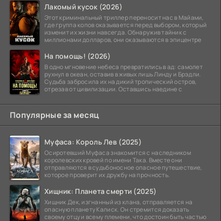
Лакомый кусок (2026)
Этот криминальный триллер переносит нас в Майами,
где группа копов оказывается перед выбором, который
изменит их жизни навсегда. Обнаружив тайник с
миллионами долларов, они оказываются в эпицентре
На помощь! (2026)
В одно мгновение небеса превратились в ад: самолет
рухнул в океан, оставив в живых лишь Линду и Брэдли.
Судьба забросила их на дикий тропический остров,
отрезав от цивилизации. Оставшись наедине с
Популярные за месяц
Муфаса: Король Лев (2025)
Осиротевший Муфаса знакомится с наследником
королевских кровей по имени Така. Вместе они
отправляются в судьбоносное опасное путешествие,
которое проверит их дружбу на прочность.
Хищник: Планета смерти (2025)
Хищник Дек, изгнанный из клана, отправляется на
опасную планету Калиск. Он стремится доказать
своему отцу и всему племени, что достоин быть частью