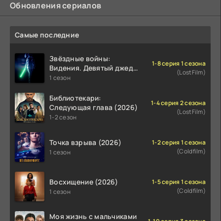
Обновления сериалов
Самые последние
Звёздные войны:
1-8 серия 1 сезона
Видения. Девятый джедай
(LostFilm)
(2026)
1 сезон
Библиотекари:
1-4 серия 2 сезона
Следующая глава (2026)
(LostFilm)
1-2 сезон
Точка взрыва (2026)
1-2 серия 1 сезона
(Coldfilm)
1 сезон
Восхищение (2026)
1-5 серия 1 сезона
(Coldfilm)
1 сезон
Моя жизнь с мальчиками