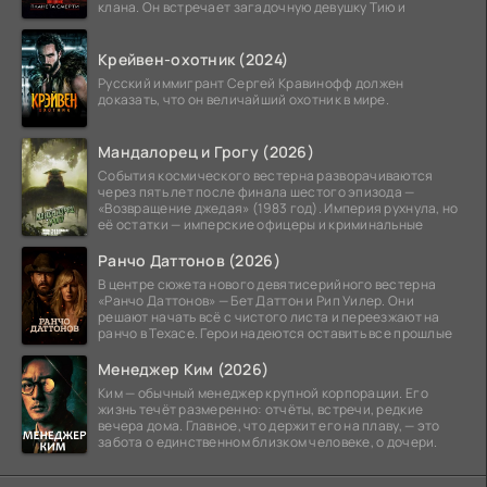
клана. Он встречает загадочную девушку Тию и
Крейвен-охотник (2024)
Русский иммигрант Сергей Кравинофф должен
доказать, что он величайший охотник в мире.
Мандалорец и Грогу (2026)
События космического вестерна разворачиваются
через пять лет после финала шестого эпизода —
«Возвращение джедая» (1983 год). Империя рухнула, но
её остатки — имперские офицеры и криминальные
Ранчо Даттонов (2026)
В центре сюжета нового девятисерийного вестерна
«Ранчо Даттонов» — Бет Даттон и Рип Уилер. Они
решают начать всё с чистого листа и переезжают на
ранчо в Техасе. Герои надеются оставить все прошлые
Менеджер Ким (2026)
Ким — обычный менеджер крупной корпорации. Его
жизнь течёт размеренно: отчёты, встречи, редкие
вечера дома. Главное, что держит его на плаву, — это
забота о единственном близком человеке, о дочери.