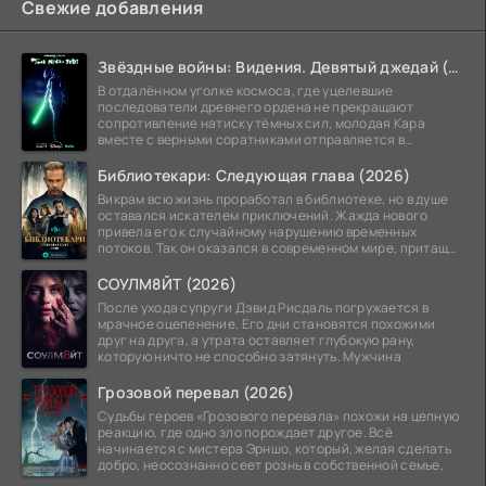
Свежие добавления
Звёздные войны: Видения. Девятый джедай (2026)
В отдалённом уголке космоса, где уцелевшие
последователи древнего ордена не прекращают
сопротивление натиску тёмных сил, молодая Кара
вместе с верными соратниками отправляется в
рискованный рейд.
Библиотекари: Следующая глава (2026)
Викрам всю жизнь проработал в библиотеке, но в душе
оставался искателем приключений. Жажда нового
привела его к случайному нарушению временных
потоков. Так он оказался в современном мире, притащив
за
СОУЛМ8ЙТ (2026)
После ухода супруги Дэвид Рисдаль погружается в
мрачное оцепенение. Его дни становятся похожими
друг на друга, а утрата оставляет глубокую рану,
которую ничто не способно затянуть. Мужчина
Грозовой перевал (2026)
Судьбы героев «Грозового перевала» похожи на цепную
реакцию, где одно зло порождает другое. Всё
начинается с мистера Эрншо, который, желая сделать
добро, неосознанно сеет рознь в собственной семье,