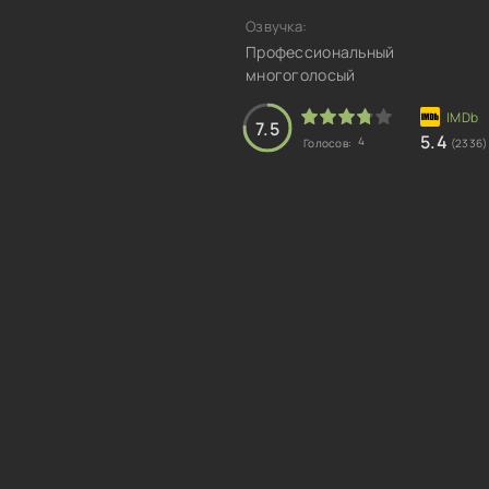
Озвучка:
Профессиональный
многоголосый
7.5
5.4
4
Голосов:
(2336)