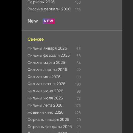
Сериалы 2026
458
Русские сериалы 2026
144
New
Свежее
Фильмы января 2026
33
Фильмы февраля 2026
38
Фильмы марта 2026
54
Фильмы апреля 2026
72
Фильмы мая 2026
88
Фильмы весны 2026
198
Фильмы июня 2026
98
Фильмы июля 2026
73
Фильмы лета 2026
175
Новинки кино 2026
428
Сериалы января 2026
79
Сериалы февраля 2026
78