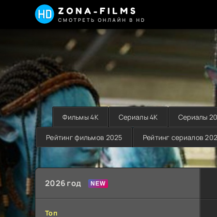
ZONA-FILMS
СМОТРЕТЬ ОНЛАЙН В HD
Фильмы 4K
Сериалы 4K
Сериалы 2
Рейтинг фильмов 2025
Рейтинг сериалов 20
2026 год
Топ