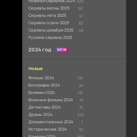
Новинки сериалов 2025
329
Сериалы весны 2025
167
Сериалы лета 2025
47
Сериалы осени 2025
63
Сериалы декабря 2025
48
Русские сериалы 2025
2024 год
Новые
Фильмы 2024
797
Биографии 2024
26
Боевики 2024
197
Военные фильмы 2024
16
Детективы 2024
75
Драмы 2024
319
Документальные 2024
7
Исторические 2024
32
Комедии 2024
182