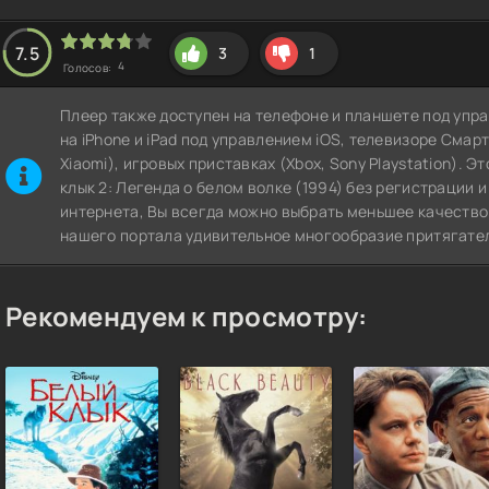
7.5
3
1
4
Голосов:
Плеер также доступен на телефоне и планшете под упра
на iPhone и iPad под управлением iOS, телевизоре СмартТВ
Xiaomi), игровых приставках (Xbox, Sony Playstation). 
клык 2: Легенда о белом волке (1994) без регистрации 
интернета, Вы всегда можно выбрать меньшее качество
нашего портала удивительное многообразие притягател
Рекомендуем к просмотру: