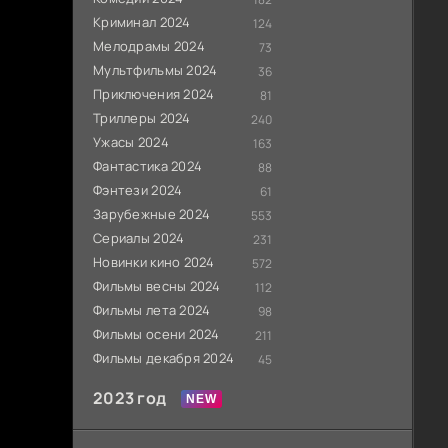
Криминал 2024
124
Мелодрамы 2024
73
Мультфильмы 2024
36
Приключения 2024
81
Триллеры 2024
240
Ужасы 2024
163
Фантастика 2024
88
Фэнтези 2024
61
Зарубежные 2024
553
Сериалы 2024
231
Новинки кино 2024
572
Фильмы весны 2024
112
Фильмы лета 2024
98
Фильмы осени 2024
211
Фильмы декабря 2024
45
2023 год