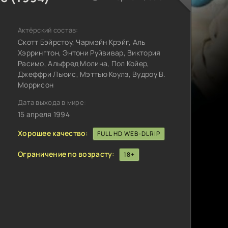
Актёрский состав:
Скотт Бэйрстоу, Чармэйн Крэйг, Аль
Хэррингтон, Энтони Руйвивар, Виктория
Расимо, Альфред Молина, Пол Койер,
Джеффри Льюис, Мэттью Коулз, Вудроу В.
Моррисон
Дата выхода в мире:
15 апреля 1994
Хорошее качество:
FULL HD WEB-DLRIP
Ограничение по возрасту:
18+