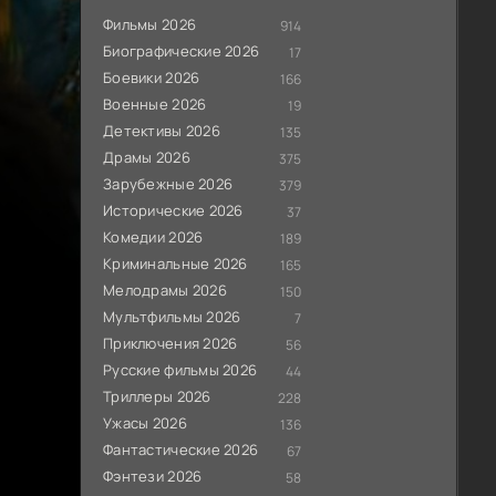
Фильмы 2026
914
Биографические 2026
17
Боевики 2026
166
Военные 2026
19
Детективы 2026
135
Драмы 2026
375
Зарубежные 2026
379
Исторические 2026
37
Комедии 2026
189
Криминальные 2026
165
Мелодрамы 2026
150
Мультфильмы 2026
7
Приключения 2026
56
Русские фильмы 2026
44
Триллеры 2026
228
Ужасы 2026
136
Фантастические 2026
67
Фэнтези 2026
58