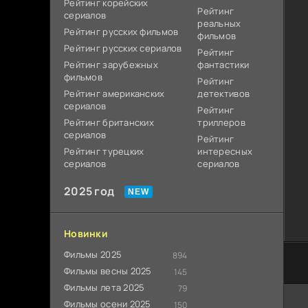
Рейтинг корейских
Рейтинг
сериалов
реальных
Рейтинг русских фильмов
фильмов
Рейтинг русских сериалов
Рейтинг
Рейтинг зарубежных
фантастики
фильмов
Рейтинг
Рейтинг американских
детективов
сериалов
Рейтинг
Рейтинг британских
триллеров
сериалов
Рейтинг
Рейтинг турецких
интересных
сериалов
сериалов
2025 год
Новинки
Фильмы 2025
894
Фильмы весны 2025
145
Фильмы лета 2025
79
Фильмы осени 2025
150