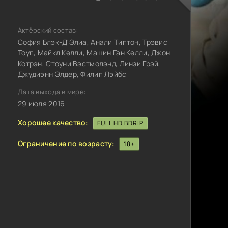
Актёрский состав:
София Блэк-Д'Элиа, Анали Типтон, Трэвис
Тоуп, Майкл Келли, Машин Ган Келли, Джон
Котрэн, Стоуни Вэстмолэнд, Линзи Грэй,
Джудиэнн Элдер, Филип Лэйбс
Дата выхода в мире:
29 июля 2016
Хорошее качество:
FULL HD BDRIP
Ограничение по возрасту:
18+