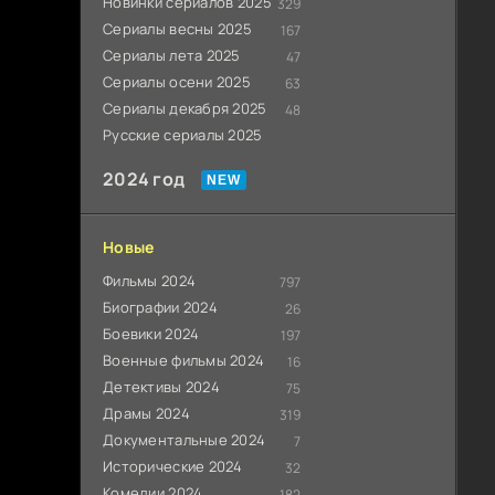
Новинки сериалов 2025
329
Сериалы весны 2025
167
Сериалы лета 2025
47
Сериалы осени 2025
63
Сериалы декабря 2025
48
Русские сериалы 2025
2024 год
Новые
Фильмы 2024
797
Биографии 2024
26
Боевики 2024
197
Военные фильмы 2024
16
Детективы 2024
75
Драмы 2024
319
Документальные 2024
7
Исторические 2024
32
Комедии 2024
182