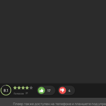
8.1
17
4
21
Голосов:
Плеер также доступен на телефоне и планшете под упра