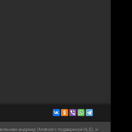
влением андроид (Android с поддержкой HLS), и