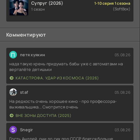
Супруг (2026)
1-10 серия 1 сезона
(SoftBox)
1 сезон
Комментируют
П
петя хуякин
05.08.26
нада такую хрень придумать бабы уже с автоматами на
верталёте детишьки
КАТАСТРОФА. УДАР ИЗ КОСМОСА (2026)
staf
05.08.26
На редкость очень хорошее кино - про профессора-
выживальщика... Смотрится очень
ВНЕ ЗОНЫ ДОСТУПА (2025)
S
Snegir
03.08.26
Гость Андрей, они до сих пор СССР боятся больше