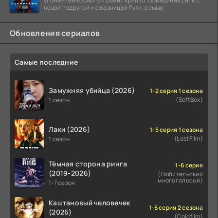
угоняет её корабль и ранит Крипто. Объединив силы с
новой подругой и союзницей Рути, семью
Обновления сериалов
Самые последние
Замужняя убийца (2026)
1-2 серия 1 сезона
(SoftBox)
1 сезон
Лаки (2026)
1-5 серия 1 сезона
(LostFilm)
1 сезон
Тёмная сторона ринга
1-6 серия
(2019-2026)
(Любительский
многоголосый)
1-7 сезон
Каштановый человечек
1-6 серия 2 сезона
(2026)
(Coldfilm)