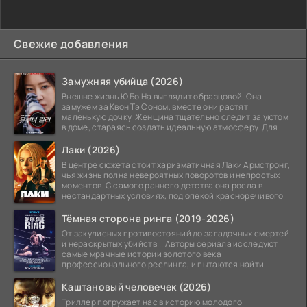
Свежие добавления
Замужняя убийца (2026)
Внешне жизнь Ю Бо На выглядит образцовой. Она
замужем за Квон Тэ Соном, вместе они растят
маленькую дочку. Женщина тщательно следит за уютом
в доме, стараясь создать идеальную атмосферу. Для
Лаки (2026)
В центре сюжета стоит харизматичная Лаки Армстронг,
чья жизнь полна невероятных поворотов и непростых
моментов. С самого раннего детства она росла в
нестандартных условиях, под опекой красноречивого
Тёмная сторона ринга (2019-2026)
От закулисных противостояний до загадочных смертей
и нераскрытых убийств... Авторы сериала исследуют
самые мрачные истории золотого века
профессионального реслинга, и пытаются найти
правду на стыке
Каштановый человечек (2026)
Триллер погружает нас в историю молодого