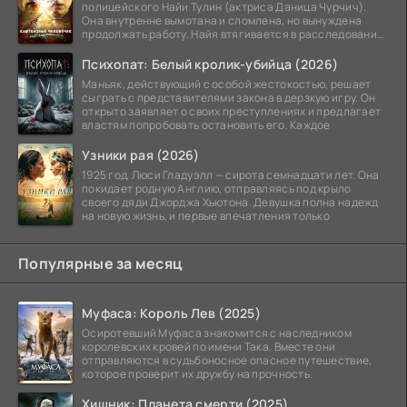
полицейского Найи Тулин (актриса Даница Чурчич).
Она внутренне вымотана и сломлена, но вынуждена
продолжать работу. Найя втягивается в расследование
жуткого
Психопат: Белый кролик-убийца (2026)
Маньяк, действующий с особой жестокостью, решает
сыграть с представителями закона в дерзкую игру. Он
открыто заявляет о своих преступлениях и предлагает
властям попробовать остановить его. Каждое
Узники рая (2026)
1925 год. Люси Гладуэлл — сирота семнадцати лет. Она
покидает родную Англию, отправляясь под крыло
своего дяди Джорджа Хьютона. Девушка полна надежд
на новую жизнь, и первые впечатления только
Популярные за месяц
Муфаса: Король Лев (2025)
Осиротевший Муфаса знакомится с наследником
королевских кровей по имени Така. Вместе они
отправляются в судьбоносное опасное путешествие,
которое проверит их дружбу на прочность.
Хищник: Планета смерти (2025)