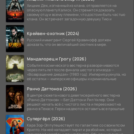
Хищник Дек, изгнанный из клана, отправляется на
опасную планету Калиск. Он стремится доказать
своему отцу и всему племени, что достоин быть частью
клана. Он встречает загадочную девушку Тию и
Крейвен-охотник (2024)
Русский иммигрант Сергей Кравинофф должен
доказать, что он величайший охотник в мире.
Мандалорец и Грогу (2026)
События космического вестерна разворачиваются
через пять лет после финала шестого эпизода —
«Возвращение джедая» (1983 год). Империя рухнула, но
её остатки — имперские офицеры и криминальные
Ранчо Даттонов (2026)
В центре сюжета нового девятисерийного вестерна
«Ранчо Даттонов» — Бет Даттон и Рип Уилер. Они
решают начать всё с чистого листа и переезжают на
ранчо в Техасе. Герои надеются оставить все прошлые
Супергёрл (2026)
Кара Зор-Эл путешествует по галактике со своим псом
Крипто. На неё нападает пират и разбойник, который