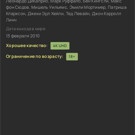
Леонардо ДиКаприо, Марк Руффало, Бен Кингсли, Макс
фон Сюдов, Мишель Уильямс, Эмили Мортимер, Патриша
Кларксон, Джеки Эрл Хейли, Тед Левайн, Джон Кэрролл
Линч
Дата выхода в мире:
13 февраля 2010
Хорошее качество:
4K UHD
Ограничение по возрасту:
18+