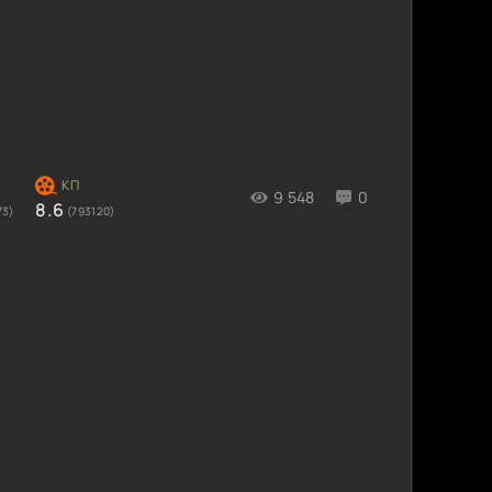
9 548
0
8.6
73)
(793120)