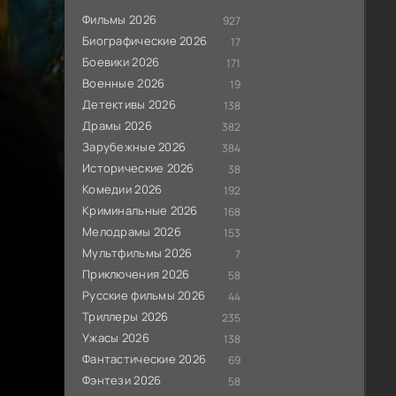
Фильмы 2026
927
Биографические 2026
17
Боевики 2026
171
Военные 2026
19
Детективы 2026
138
Драмы 2026
382
Зарубежные 2026
384
Исторические 2026
38
Комедии 2026
192
Криминальные 2026
168
Мелодрамы 2026
153
Мультфильмы 2026
7
Приключения 2026
58
Русские фильмы 2026
44
Триллеры 2026
235
Ужасы 2026
138
Фантастические 2026
69
Фэнтези 2026
58