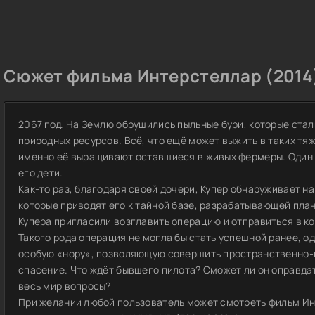
Сюжет фильма Интерстеллар (2014
2067 год. На Землю обрушились пыльные бури, которые ста
природных ресурсов. Всё, что ещё может выжить в таких тяж
именно её выращивают оставшиеся в живых фермеры. Один 
его дети.
Как-то раз, благодаря своей дочери, Купер обнаруживает на
которые приводят его к тайной базе, разрабатывающей пла
Купера пригласили возглавить операцию и отправиться в к
Такого рода операция не могла бы стать успешной ранее, о
особую «нору», позволяющую совершить пространственно-
спасение. Что ждёт бывшего пилота? Сможет ли он оправда
весь мир вопросы?
При желании любой пользователь может смотреть фильм Ин