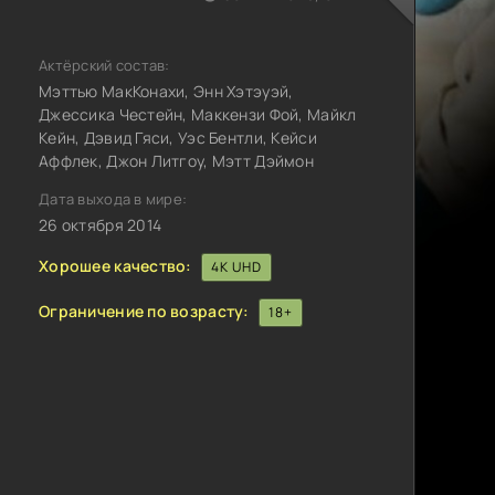
Актёрский состав:
Мэттью МакКонахи, Энн Хэтэуэй,
Джессика Честейн, Маккензи Фой, Майкл
Кейн, Дэвид Гяси, Уэс Бентли, Кейси
Аффлек, Джон Литгоу, Мэтт Дэймон
Дата выхода в мире:
26 октября 2014
Хорошее качество:
4K UHD
Ограничение по возрасту:
18+