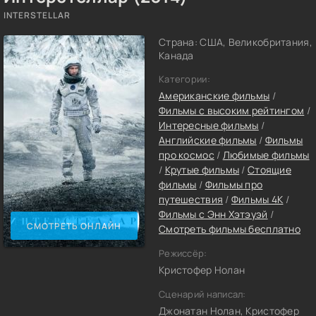
INTERSTELLAR
Страна: США, Великобритания,
Канада
Категории:
Американские фильмы
/
Фильмы с высоким рейтингом
/
Интересные фильмы
/
Английские фильмы
/
Фильмы
про космос
/
Любимые фильмы
/
Крутые фильмы
/
Стоящие
фильмы
/
Фильмы про
путешествия
/
Фильмы 4K
/
Фильмы c Энн Хэтэуэй
/
СМОТРЕТЬ ОНЛАЙН
Смотреть фильмы бесплатно
Режиссёр:
Кристофер Нолан
Сценарий написал:
Джонатан Нолан, Кристофер