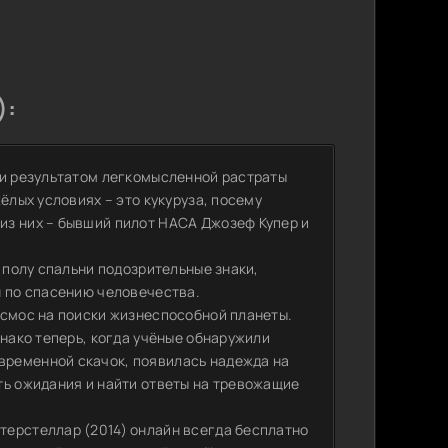
):
ли результатом легкомысленной растраты
ёлых условиях – это кукуруза, посему
из них – бывший пилот НАСА Джозеф Купер и
 полу спальни подозрительные знаки,
н по спасению человечества.
осмос на поиски жизнеспособной планеты.
днако теперь, когда учёные обнаружили
временной скачок, появилась надежда на
ть ожидания и найти ответы на тревожащие
терстеллар (2014) онлайн всегда бесплатно