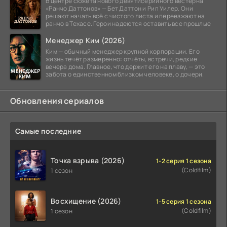
В центре сюжета нового девятисерийного вестерна
«Ранчо Даттонов» — Бет Даттон и Рип Уилер. Они
решают начать всё с чистого листа и переезжают на
ранчо в Техасе. Герои надеются оставить все прошлые
Менеджер Ким (2026)
Ким — обычный менеджер крупной корпорации. Его
жизнь течёт размеренно: отчёты, встречи, редкие
вечера дома. Главное, что держит его на плаву, — это
забота о единственном близком человеке, о дочери.
Обновления сериалов
Самые последние
Точка взрыва (2026)
1-2 серия 1 сезона
(Coldfilm)
1 сезон
Восхищение (2026)
1-5 серия 1 сезона
(Coldfilm)
1 сезон