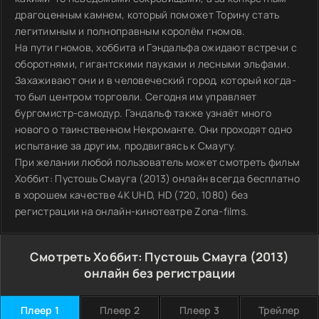
драгоценным камнем, который поможет Торину стать
легитимным и полноправным королём гномов.
На пути гномов, хоббита и Гэндальфа ожидают встречи с
оборотнями, гигантскими пауками и лесными эльфами.
Захаживают они и в человеческий город, который когда-
то был центром торговли. Сегодня им управляет
бургомистр-самодур. Гэндальф также узнаёт много
нового о таинственном Некроманте. Они проходят одно
испытание за другим, продвигаясь к Смаугу.
При желании любой пользователь может смотреть фильм
Хоббит: Пустошь Смауга (2013) онлайн всегда бесплатно
в хорошем качестве 4K UHD, HD (720, 1080) без
регистрации на онлайн-кинотеатре Zona-films.
Смотреть Хоббит: Пустошь Смауга (2013)
онлайн без регистрации
Плеер 1
Плеер 2
Плеер 3
Трейлер