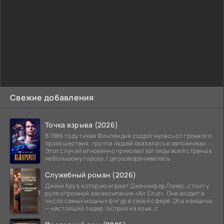
Свежие добавления
Точка взрыва (2026)
В 1986 году тихая Финляндия содрогнулась от громкого
происшествия: группа людей оказалась в заложниках.
Этот случай мгновенно приковал взгляды всей страны к
небольшому городу, где разворачивалась
Служебный роман (2026)
Джеки Круз, которую играет Дженнифер Лопес, стоит у
руля огромной авиакомпании «Air Cruz». Она входит в
число самых мощных фигур в своей сфере. Эта женщина
— настоящий лидер: острая на язык, с