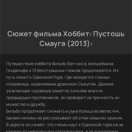
Сюжет фильма Хоббит: Пустошь
Смауга (2013):
Путешествие хоббита Бильбо Бэггинса, волшебника
Гэндальфа и 13 бесстрашных гномов продолжается. Их
путь лежит к Одинокой Горе, где находятся гномьи
сокровища, охраняемые драконом Смаугом. Данное
ужасающее чудовище заметно сильнее всех их
предыдущих противников, он проверит на прочность их
мужество и дружбу.
Бильбо продолжает сжимать в руке Кольцо всевластия,
однако никому не рассказывает об этом мощном оружии.
В дороге он узнаёт, что гномы идут к Одинокой горе не за
какими-то неведомыми сокровищами, а за конкретным