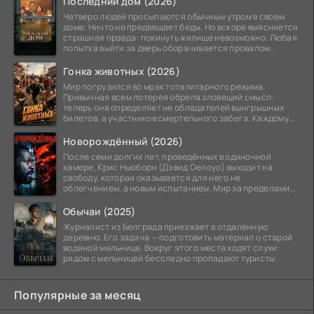
Последний дом (2026)
Четверо людей просыпаются обычным утром в своем
доме. Ничто не предвещает беды. Но вскоре выясняется
страшная правда: покинуть жилище невозможно. Любая
попытка выйти за дверь оборачивается провалом.
Гонка животных (2026)
Мир погрузился во мрак тоталитарного режима.
Привычная всем лотерея обрела зловещий смысл:
теперь она определяет не обладателей выигрышных
билетов, а участников смертельного забега. Каждому
номеру
Новорождённый (2026)
После семи долгих лет, проведённых в одиночной
камере, Крис Ньюборн (Дэвид Оелоуо) выходит на
свободу, которая оказывается для него не
облегчением, а новым испытанием. Мир за пределами
тюремных стен
Обычаи (2025)
Журналист из Белграда приезжает в отдалённую
деревню. Его задача — подготовить материал о старой
водяной мельнице. Вокруг этого места ходят слухи:
рядом с мельницей бесследно пропадают туристы.
Популярные за месяц