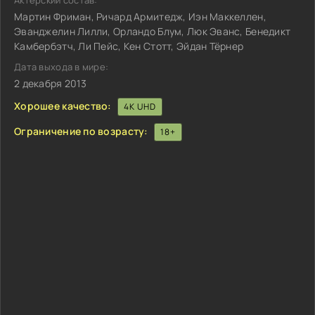
Актёрский состав:
Мартин Фриман, Ричард Армитедж, Иэн Маккеллен,
Эванджелин Лилли, Орландо Блум, Люк Эванс, Бенедикт
Камбербэтч, Ли Пейс, Кен Стотт, Эйдан Тёрнер
Дата выхода в мире:
2 декабря 2013
Хорошее качество:
4K UHD
Ограничение по возрасту:
18+