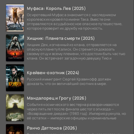
Муфаса: Король Лев (2025)
Осиротевший Муфаса знакомится с наследником
королевских кровей по имени Така. Вместе они
отправляются в судьбоносное опасное путешествие,
которое проверит их дружбу на прочность.
Хищник: Планета смерти (2025)
Хищник Дек, изгнанный из клана, отправляется на
опасную планету Калиск. Он стремится доказать
своему отцу и всему племени, что достоин быть частью
клана. Он встречает загадочную девушку Тию и
Крейвен-охотник (2024)
Русский иммигрант Сергей Кравинофф должен
доказать, что он величайший охотник в мире.
Мандалорец и Грогу (2026)
События космического вестерна разворачиваются
через пять лет после финала шестого эпизода —
«Возвращение джедая» (1983 год). Империя рухнула, но
её остатки — имперские офицеры и криминальные
Ранчо Даттонов (2026)