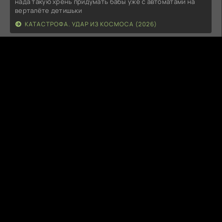
нада такую хрень придумать бабы уже с автоматами на
верталёте детишьки
КАТАСТРОФА. УДАР ИЗ КОСМОСА (2026)