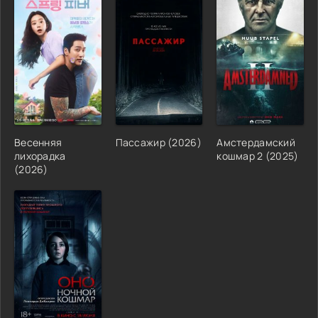
Весенняя
Пассажир (2026)
Амстердамский
лихорадка
кошмар 2 (2025)
(2026)