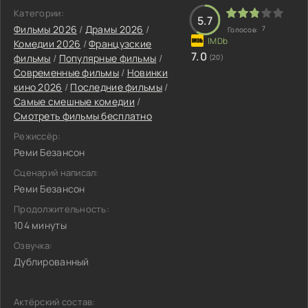
Категории:
5.7
Фильмы 2026
/
Драмы 2026
/
7
Голосов:
Комедии 2026
/
Французские
7.0
фильмы
/
Популярные фильмы
/
(20)
Современные фильмы
/
Новинки
кино 2026
/
Последние фильмы
/
Самые смешные комедии
/
Смотреть фильмы бесплатно
Режиссёр:
Реми Безансон
Сценарий написал:
Реми Безансон
Продолжительность:
104 минуты
Озвучка:
Дублированный
Актёрский состав: