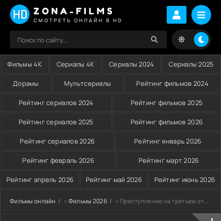
ZONA-FILMS
СМОТРЕТЬ ОНЛАЙН В HD
Фильмы 4K
Сериалы 4K
Сериалы 2024
Сериалы 2025
Дорамы
Мультсериалы
Рейтинг фильмов 2024
Рейтинг сериалов 2024
Рейтинг фильмов 2025
Рейтинг сериалов 2025
Рейтинг фильмов 2026
Рейтинг сериалов 2026
Рейтинг январь 2026
Рейтинг февраль 2026
Рейтинг март 2026
Рейтинг апрель 2026
Рейтинг май 2026
Рейтинг июнь 2026
Фильмы онлайн
»
Фильмы 2026
» Преступление на третьем этаже (2026)