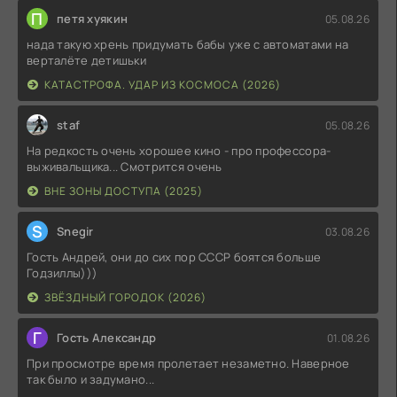
П
петя хуякин
05.08.26
нада такую хрень придумать бабы уже с автоматами на
верталёте детишьки
КАТАСТРОФА. УДАР ИЗ КОСМОСА (2026)
staf
05.08.26
На редкость очень хорошее кино - про профессора-
выживальщика... Смотрится очень
ВНЕ ЗОНЫ ДОСТУПА (2025)
S
Snegir
03.08.26
Гость Андрей, они до сих пор СССР боятся больше
Годзиллы)))
ЗВЁЗДНЫЙ ГОРОДОК (2026)
Г
Гость Александр
01.08.26
При просмотре время пролетает незаметно. Наверное
так было и задумано...