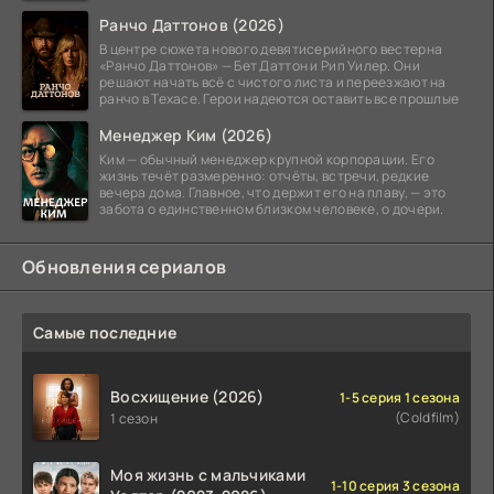
Ранчо Даттонов (2026)
В центре сюжета нового девятисерийного вестерна
«Ранчо Даттонов» — Бет Даттон и Рип Уилер. Они
решают начать всё с чистого листа и переезжают на
ранчо в Техасе. Герои надеются оставить все прошлые
Менеджер Ким (2026)
Ким — обычный менеджер крупной корпорации. Его
жизнь течёт размеренно: отчёты, встречи, редкие
вечера дома. Главное, что держит его на плаву, — это
забота о единственном близком человеке, о дочери.
Обновления сериалов
Самые последние
Восхищение (2026)
1-5 серия 1 сезона
(Coldfilm)
1 сезон
Моя жизнь с мальчиками
1-10 серия 3 сезона