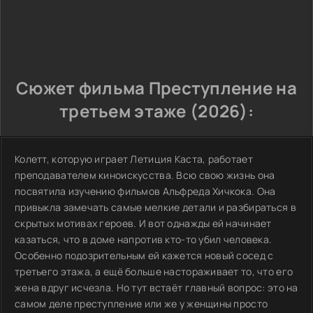
Сюжет фильма Преступление на
третьем этаже (2026):
Колетт, которую играет Летиция Каста, работает
преподавателем киноискусства. Всю свою жизнь она
посвятила изучению фильмов Альфреда Хичкока. Она
привыкла замечать самые мелкие детали и разбираться в
скрытых мотивах героев. И вот однажды ей начинает
казаться, что в доме напротив кто-то убил человека.
Особенно подозрительным ей кажется новый сосед с
третьего этажа, а ещё больше настораживает то, что его
жена вдруг исчезла. Но тут встаёт главный вопрос: это на
самом деле преступление или же у женщины просто