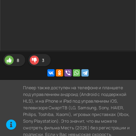
8
3
Плеер также доступен на телефоне и планшете
под управлением андроид (Android с поддержкой
HLS), и на iPhone и iPad под управлением iOS,
телевизоре СмартТВ (LG, Samsung, Sony, HAIER,
Philips, Toshiba, Xiaomi), игровых приставках (Xbox,
Sony Playstation). Это значит, что вы можете
cмотреть фильма Месть (2026) без регистрации и
подписки. Если у Вас невысокая скорость