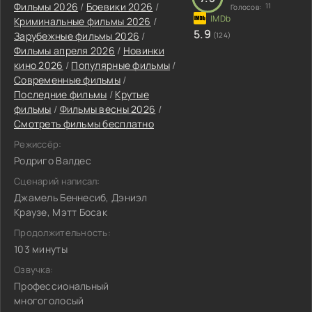
Фильмы 2026
/
Боевики 2026
/
11
Голосов:
Криминальные фильмы 2026
/
5.9
Зарубежные фильмы 2026
/
(124)
Фильмы апреля 2026
/
Новинки
кино 2026
/
Популярные фильмы
/
Современные фильмы
/
Последние фильмы
/
Крутые
фильмы
/
Фильмы весны 2026
/
Смотреть фильмы бесплатно
Режиссёр:
Родриго Валдес
Сценарий написал:
Джамель Беннесиб, Дэниэл
Краузе, Мэтт Босак
Продолжительность:
103 минуты
Озвучка:
Профессиональный
многоголосый