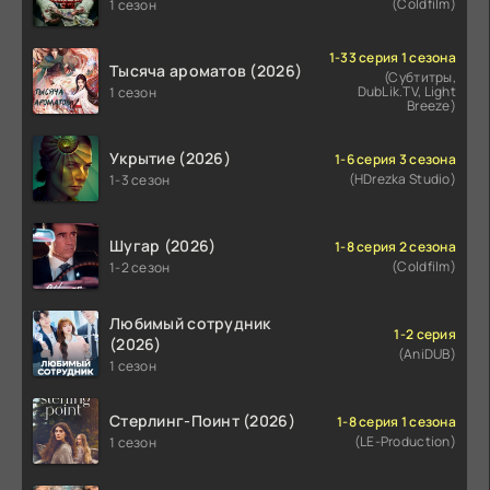
(Coldfilm)
1 сезон
1-33 серия 1 сезона
Тысяча ароматов (2026)
(Субтитры,
DubLik.TV, Light
1 сезон
Breeze)
Укрытие (2026)
1-6 серия 3 сезона
(HDrezka Studio)
1-3 сезон
Шугар (2026)
1-8 серия 2 сезона
(Coldfilm)
1-2 сезон
Любимый сотрудник
1-2 серия
(2026)
(AniDUB)
1 сезон
Стерлинг-Поинт (2026)
1-8 серия 1 сезона
(LE-Production)
1 сезон