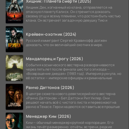
Хищник: Планета смерти (2025)
Хищник Дек, изгнанный из клана, отправляется на
опасную планету Калиск. Он стремится доказать
своему отцу и всему племени, что достоин быть частью
клана. Он встречает загадочную девушку Тию и
Крейвен-охотник (2024)
Русский иммигрант Сергей Кравинофф должен
доказать, что он величайший охотник в мире.
Мандалорец и Грогу (2026)
События космического вестерна разворачиваются
через пять лет после финала шестого эпизода —
«Возвращение джедая» (1983 год). Империя рухнула, но
её остатки — имперские офицеры и криминальные
Ранчо Даттонов (2026)
В центре сюжета нового девятисерийного вестерна
«Ранчо Даттонов» — Бет Даттон и Рип Уилер. Они
решают начать всё с чистого листа и переезжают на
ранчо в Техасе. Герои надеются оставить все прошлые
Менеджер Ким (2026)
Ким — обычный менеджер крупной корпорации. Его
жизнь течёт размеренно: отчёты, встречи, редкие