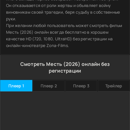
Он отказывается от роли жертвы и объявляет войну
виновникам своей трагедии, беря судьбу в собственные
руки.
При желании любой пользователь может смотреть фильм
Месть (2026) онлайн всегда бесплатно в хорошем
качестве HD (720, 1080, UltraHD) без регистрации на
онлайн-кинотеатре Zona-Films.
Смотреть Месть (2026) онлайн без
регистрации
Плеер 1
Плеер 2
Плеер 3
Трейлер