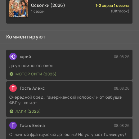
Осколки (2026)
1-2 серия 1 сезона
(Ultradox)
1 сезон
Комментируют
Ю
юрий
08.08.26
да уж немногословен
МОТОР СИТИ (2026)
Г
Гость Алекс
08.08.26
Очередной бред , "американский колобок" и от бабушки
ФБР ушла и от
ЛАКИ (2026)
Г
Гость Елена
08.08.26
Отличный французский детектив! Не уступает Голливуду!