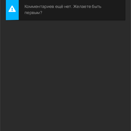
Комментариев ещё нет. Желаете быть
первым?