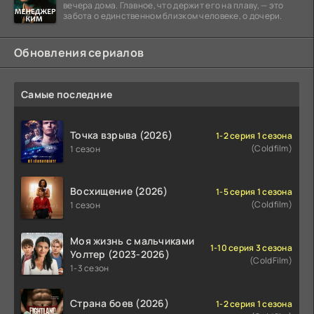
вечера дома. Главное, что держит его на плаву, — это
забота о единственном близком человеке, о дочери.
Обновления сериалов
Самые последние
Точка взрыва (2026)
1-2 серия 1 сезона
(Coldfilm)
1 сезон
Восхищение (2026)
1-5 серия 1 сезона
(Coldfilm)
1 сезон
Моя жизнь с мальчиками
1-10 серия 3 сезона
Уолтер (2023-2026)
(ColdFilm)
1-3 сезон
Страна боев (2026)
1-2 серия 1 сезона