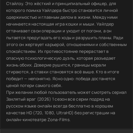
Стайлзу. Это жёсткий и принципиальный офицер, для
которого поимка Уайлдера быстро становится личной
одержимостью и главным делом в жизни. Между ними
начинается настоящая игра кошки и мыши. Уайлдер
оттачивает свои операции и уходит от погони, а он
пытается предугадать его ходы и разрушить планы. Ради
этого он жертвует карьерой, отношениями и собственным
спокойствием. Их противостояние перерастает в
опасную психологическую дуэль, которая разъедает
жизнь обоих. Доверие рушится, границы морали
стираются, а ставки становятся всё выше. Кто в итоге
победит — непонятно. Ясно одно: победа достанется
ценой потери самого себя.
При желании любой пользователь может смотреть сериал
Заклятый враг (2026) 1 сезон все серии подряд на
русском языке онлайн всегда бесплатно в хорошем
качестве HD (720, 1080, UltraHD) без регистрации на
онлайн-кинотеатре Zona-Films.