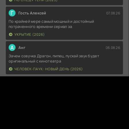
Г
Гость Алексей
07.08.26
По крайней мере самый мощный и достойный
потраченного времени сериал за
УКРЫТИЕ (2026)
А
Анг
06.08.26
Зачем озвучка Драгон, пипец, пускай звук будет
оригинальный с кинотеатра
ЧЕЛОВЕК-ПАУК: НОВЫЙ ДЕНЬ (2026)