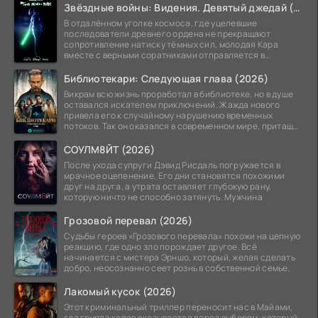
Звёздные войны: Видения. Девятый джедай (2026)
В отдалённом уголке космоса, где уцелевшие
последователи древнего ордена не прекращают
сопротивление натиску тёмных сил, молодая Кара
вместе с верными соратниками отправляется в
рискованный рейд.
Библиотекари: Следующая глава (2026)
Викрам всю жизнь проработал в библиотеке, но в душе
оставался искателем приключений. Жажда нового
привела его к случайному нарушению временных
потоков. Так он оказался в современном мире, притащив
за
СОУЛМ8ЙТ (2026)
После ухода супруги Дэвид Рисдаль погружается в
мрачное оцепенение. Его дни становятся похожими
друг на друга, а утрата оставляет глубокую рану,
которую ничто не способно затянуть. Мужчина
Грозовой перевал (2026)
Судьбы героев «Грозового перевала» похожи на цепную
реакцию, где одно зло порождает другое. Всё
начинается с мистера Эрншо, который, желая сделать
добро, неосознанно сеет рознь в собственной семье,
Лакомый кусок (2026)
Этот криминальный триллер переносит нас в Майами,
где группа копов оказывается перед выбором, который