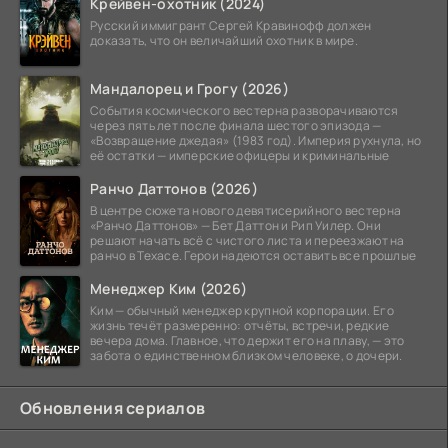
Крейвен-охотник (2024)
Русский иммигрант Сергей Кравинофф должен
доказать, что он величайший охотник в мире.
Мандалорец и Грогу (2026)
События космического вестерна разворачиваются
через пять лет после финала шестого эпизода —
«Возвращение джедая» (1983 год). Империя рухнула, но
её остатки — имперские офицеры и криминальные
Ранчо Даттонов (2026)
В центре сюжета нового девятисерийного вестерна
«Ранчо Даттонов» — Бет Даттон и Рип Уилер. Они
решают начать всё с чистого листа и переезжают на
ранчо в Техасе. Герои надеются оставить все прошлые
Менеджер Ким (2026)
Ким — обычный менеджер крупной корпорации. Его
жизнь течёт размеренно: отчёты, встречи, редкие
вечера дома. Главное, что держит его на плаву, — это
забота о единственном близком человеке, о дочери.
Обновления сериалов