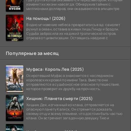
изменит их жизни навсегда. Обнаружив тайник с
миллионами долларов, они оказываются в эпицентре
На помощь! (2026)
В одно мгновение небеса превратились в ад: самолет
рухнул в океан, оставив в живых лишь Линду и Брэдли.
Судьба забросила их на дикий тропический остров,
отрезав от цивилизации. Оставшись наедине с
Популярные за месяц
Муфаса: Король Лев (2025)
Осиротевший Муфаса знакомится с наследником
королевских кровей по имени Така. Вместе они
отправляются в судьбоносное опасное путешествие,
которое проверит их дружбу на прочность.
Хищник: Планета смерти (2025)
Хищник Дек, изгнанный из клана, отправляется на
опасную планету Калиск. Он стремится доказать
своему отцу и всему племени, что достоин быть частью
клана. Он встречает загадочную девушку Тию и