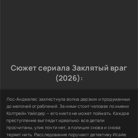
Сюжет сериала Заклятый враг
(2026):
Лос‑Анджелес захлестнула волна дерзких и продуманных
до мелочей ограблений. За ними стоит человек по имени
Колтрейн Уайлдер — его никто не может поймать. Каждое
преступление выглядит идеально: все детали
просчитаны, улик почти нет, а полиция снова и снова
теряет нить. Расследование поручают детективу Исайе