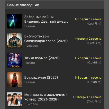
Самые последние
Звёздные войны:
1-8 серия 1 сезона
Видения. Девятый джедай
(LostFilm)
(2026)
1 сезон
Библиотекари:
1-4 серия 2 сезона
Следующая глава (2026)
(LostFilm)
1-2 сезон
Точка взрыва (2026)
1-2 серия 1 сезона
(Coldfilm)
1 сезон
Восхищение (2026)
1-5 серия 1 сезона
(Coldfilm)
1 сезон
Моя жизнь с мальчиками
1-10 серия 3 сезона
Уолтер (2023-2026)
(ColdFilm)
1-3 сезон