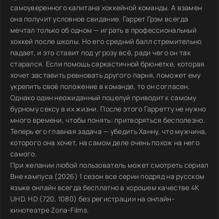
самоуверенного капитана хоккейной команды. А взамен
она получит условное свидание. Гаррет Грэм всегда
мечтал только об одном — играть в профессиональный
хоккей после школы. Но его средний балл стремительно
падает, и это ставит под угрозу всё, ради чего он так
старался. Если помощь саркастичной брюнетке, которая
хочет заставить ревновать другого парня, поможет ему
укрепить своё положение в команде, то он согласен.
Однако один неожиданный поцелуй приводит к самому
бурному сексу в их жизни. После этого Гарретту не нужно
много времени, чтобы понять: притворяться бесполезно.
Теперь его главная задача — убедить Ханну, что мужчина,
которого она хочет, на самом деле очень похож на него
самого.
При желании любой пользователь может смотреть сериал
Вне кампуса (2026) 1 сезон все серии подряд на русском
языке онлайн всегда бесплатно в хорошем качестве 4K
UHD, HD (720, 1080) без регистрации на онлайн-
кинотеатре Zona-Films.