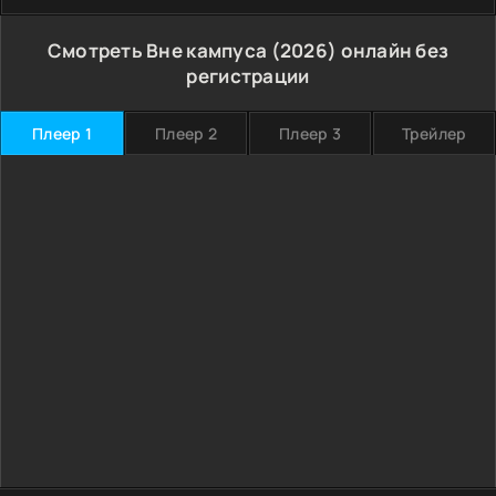
Смотреть Вне кампуса (2026) онлайн без
регистрации
Плеер 1
Плеер 2
Плеер 3
Трейлер