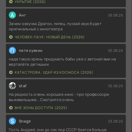
УКРЫТИЕ (2026)
А
Анг
06.08.26
Зачем озвучка Драгон, пипец, пускай звук будет
оригинальный с кинотеатра
ЧЕЛОВЕК-ПАУК: НОВЫЙ ДЕНЬ (2026)
П
петя хуякин
05.08.26
нада такую хрень придумать бабы уже с автоматами на
верталёте детишьки
КАТАСТРОФА. УДАР ИЗ КОСМОСА (2026)
staf
05.08.26
На редкость очень хорошее кино - про профессора-
выживальщика... Смотрится очень
ВНЕ ЗОНЫ ДОСТУПА (2025)
S
Snegir
03.08.26
Гость Андрей, они до сих пор СССР боятся больше