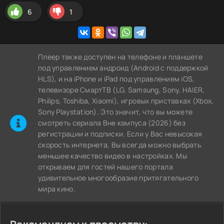
6
1
Плеер также доступен на телефоне и планшете
под управлением андроид (Android с поддержкой
HLS), и на iPhone и iPad под управлением iOS,
телевизоре СмартТВ (LG, Samsung, Sony, HAIER,
Philips, Toshiba, Xiaomi), игровых приставках (Xbox,
Sony Playstation). Это значит, что вы можете
cмотреть сериала Вне кампуса (2026) без
регистрации и подписки. Если у Вас невысокая
скорость интернета, Вы всегда можно выбрать
меньшее качество видео в настройках. Мы
открываем для гостей нашего портала
удивительное многообразие притягательного
мира кино.