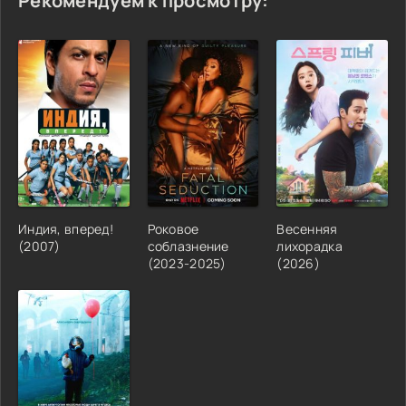
Рекомендуем к просмотру:
Индия, вперед!
Роковое
Весенняя
(2007)
соблазнение
лихорадка
(2023-2025)
(2026)