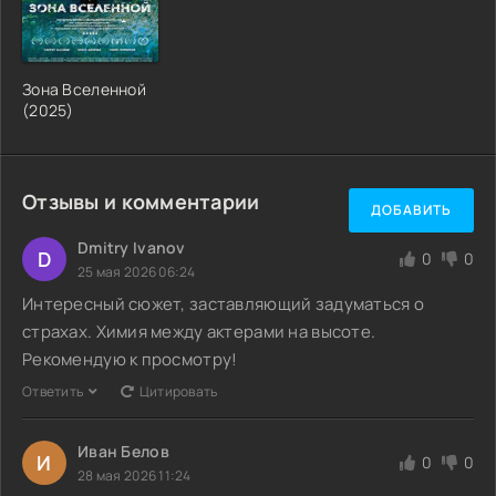
Зона Вселенной
(2025)
Отзывы и комментарии
ДОБАВИТЬ
Dmitry Ivanov
D
0
0
25 мая 2026 06:24
Интересный сюжет, заставляющий задуматься о
страхах. Химия между актерами на высоте.
Рекомендую к просмотру!
Ответить
Цитировать
Иван Белов
И
0
0
28 мая 2026 11:24