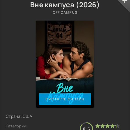
Вне кампуса (2026)
OFF CAMPUS
СМОТРЕТЬ ОНЛАЙН
Страна: США
Категории:
8.6