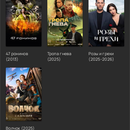
47 ронинов
Тропа гнева
Розы и грехи
(2013)
(2025)
(2025-2026)
Волчок (2025)