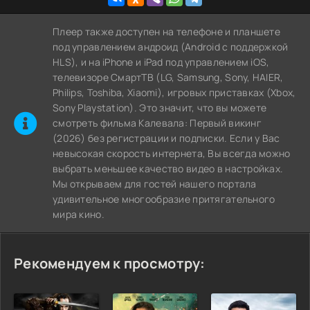
Плеер также доступен на телефоне и планшете
под управлением андроид (Android с поддержкой
HLS), и на iPhone и iPad под управлением iOS,
телевизоре СмартТВ (LG, Samsung, Sony, HAIER,
Philips, Toshiba, Xiaomi), игровых приставках (Xbox,
Sony Playstation). Это значит, что вы можете
cмотреть фильма Калевала: Первый викинг
(2026) без регистрации и подписки. Если у Вас
невысокая скорость интернета, Вы всегда можно
выбрать меньшее качество видео в настройках.
Мы открываем для гостей нашего портала
удивительное многообразие притягательного
мира кино.
Рекомендуем к просмотру: