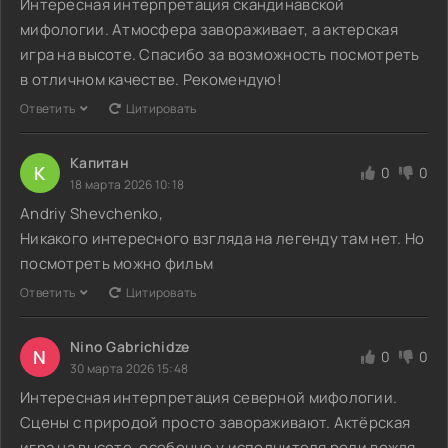
Интересная интерпретация скандинавской
мифологии. Атмосфера завораживает, а актерская
игра на высоте. Спасибо за возможность посмотреть
в отличном качестве. Рекомендую!
Ответить
Цитировать
Капитан
К
0
0
18 марта 2026 10:18
Andriy Shevchenko,
Никакого интересного взгляда на легенду там нет. Но
посмотреть можно фильм
Ответить
Цитировать
Nino Gabrichidze
N
0
0
30 марта 2026 15:48
Интересная интерпретация северной мифологии.
Сцены с природой просто завораживают. Актёрская
игра на высоте, особенно у исполнителя роли вождя.