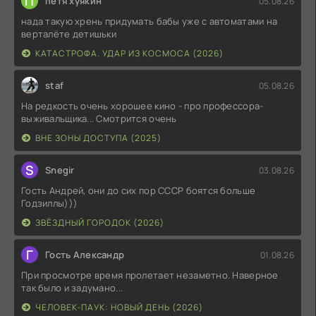
П
петя хуякин
05.08.26
нада такую хрень придумать бабы уже с автоматами на
верталёте детишьки
КАТАСТРОФА. УДАР ИЗ КОСМОСА (2026)
staf
05.08.26
На редкость очень хорошее кино - про профессора-
выживальщика... Смотрится очень
ВНЕ ЗОНЫ ДОСТУПА (2025)
S
Snegir
03.08.26
Гость Андрей, они до сих пор СССР боятся больше
Годзиллы)))
ЗВЁЗДНЫЙ ГОРОДОК (2026)
Г
Гость Александр
01.08.26
При просмотре время пролетает незаметно. Наверное
так было и задумано...
ЧЕЛОВЕК-ПАУК: НОВЫЙ ДЕНЬ (2026)