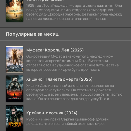
1925 год. Люси Гладуэлл — сирота семнадцати лет. Она
покидает родную Англию, отправляясь под крыло
своего дяди Джорджа Хьютона. Девушка полна надежд
на новую жизнь, и первые впечатления только
Популярные за месяц
Муфаса: Король Лев (2025)
Осиротевший Муфаса знакомится с наследником
королевских кровей по имени Така. Вместе они
отправляются в судьбоносное опасное путешествие,
которое проверит их дружбу на прочность.
Хищник: Планета смерти (2025)
Хищник Дек, изгнанный из клана, отправляется на
опасную планету Калиск. Он стремится доказать
своему отцу и всему племени, что достоин быть частью
клана. Он встречает загадочную девушку Тию и
Крейвен-охотник (2024)
Русский иммигрант Сергей Кравинофф должен
доказать, что он величайший охотник в мире.