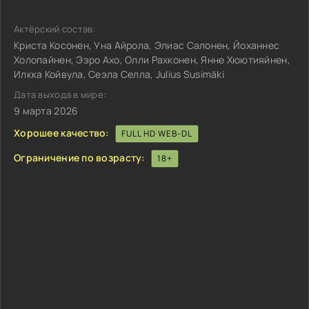
Актёрский состав:
Криста Косонен, Уна Айрола, Элиас Салонен, Йоханнес
Холопайнен, Ээро Ахо, Олли Рахконен, Янне Хюютияйнен,
Илкка Койвула, Сеэла Селла, Julius Susimäki
Дата выхода в мире:
9 марта 2026
Хорошее качество:
FULL HD WEB-DL
Ограничение по возрасту:
18+