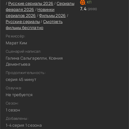
/
Русские сериалы 2026
/
Сериалы
7.4
февраля 2026
/
Новинки
(2000)
сериалов 2026
/
Фильмы 2026
/
Русские сериалы
/
Смотреть
фильмы бесплатно
Режиссёр:
Марат Ким
Сценарий написал:
Галина Сальгарелли, Ксения
Дементьева
Продолжительность:
серия 45 минут
Озвучка:
Не требуется
Сезон:
1 сезон
Добавлены:
1-4 серия 1 сезона