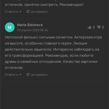
отличное, приятно смотреть. Рекомендую!
Ответить
Цитировать
Maria Sidorova
M
0
0
30 апреля 2026 08:24
Неплохой фильм с сильным сюжетом. Актерская игра
на высоте, особенно главного героя. Эмоции
действительно зацепили. Интересно наблюдать за
его трансформацией. Рекомендую, если любите
драмы о семейных отношениях. Качество картинки
отличное.
Ответить
Цитировать