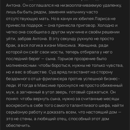
Антона. Он соглашался на низкооплачиваемую удаленку,
лишь бы быть рядом, заменяя мальчику часто
отсутствующую мать. Но в канун их юбилея Лариса не
принесла подарок — она принесла приговор. Холодно и
четко она сообщила о другом мужчине и своём решении
уйти, забрав Антона. В эту секунду рухнуло не просто
брак, а вся логика жизни Максима. Женщина, ради
которой он сжёг свои мосты, теперь отбирала у него
последний берег — сына. Горькое прозрение было
молниеносным: чтобы бороться, нужны не только чувства,
но и вес в обществе. Суд вряд ли встанет на сторону
бездомного отца-фрилансера против успешной бизнес-
леди. И тогда в Максиме проснулся не просто обиженный
муж, а загнанный в угол зверь, готовый сражаться. Он
понял: чтобы вернуть сына, нужно за считанные месяцы
воскресить в себе того самого талантливого шефа, найти
серьёзную работу и доказать всем, что настоящий дом —
это не стены, а любящий отец, способный этот дом
обеспечить.