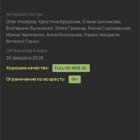
Актёрский состав:
Олег Назаров, Кристина Бродская, Елена Цыплакова,
Екатерина Вуличенко, Юлия Галкина, Янина Соколовская,
Ирина Чериченко, Анна Роскошная, Рамаз Чиаурели,
Виталий Панин
Дата выхода в мире:
20 февраля 2026
Хорошее качество:
FULL HD WEB-DL
Ограничение по возрасту:
18+