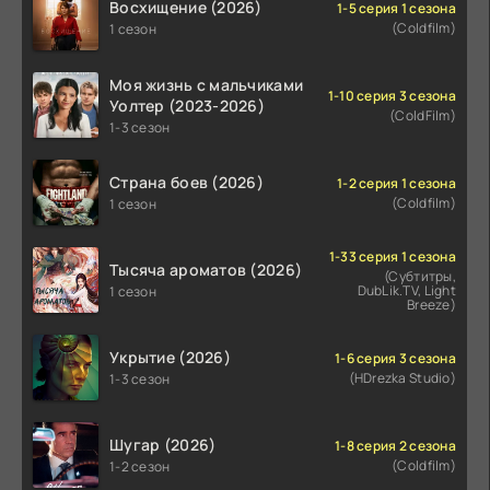
Восхищение (2026)
1-5 серия 1 сезона
(Coldfilm)
1 сезон
Моя жизнь с мальчиками
1-10 серия 3 сезона
Уолтер (2023-2026)
(ColdFilm)
1-3 сезон
Страна боев (2026)
1-2 серия 1 сезона
(Coldfilm)
1 сезон
1-33 серия 1 сезона
Тысяча ароматов (2026)
(Субтитры,
DubLik.TV, Light
1 сезон
Breeze)
Укрытие (2026)
1-6 серия 3 сезона
(HDrezka Studio)
1-3 сезон
Шугар (2026)
1-8 серия 2 сезона
(Coldfilm)
1-2 сезон