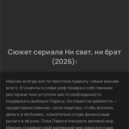
Сюжет сериала Ни сват, ни брат
(2026):
Максим всегда жил по простому правилу: семья важнее
всего. Его мечты о славе шеф-повара и собственном
ресторане тихо уступили место необходимости
поддержать амбиции Ларисы. Он пошел на крайность —
продал единственную, свою квартиру, чтобы вложить
деньги в её бизнес, сознательно отдав финансовые
рычаги в её руки. Пока Лариса покоряла деловой мир,
Максим создавал свой маленький мир дома для сына