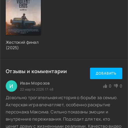
Жестокий финал
(2025)
Отзывы и комментарии
ДОБАВИТЬ
Иван Морозов
И
0
0
22 марта 2026 17:48
Довольно трогательная история о борьбе за семью.
Актерская игра впечатляет, особенно раскрытие
персонажа Максима. Сильно показаны эмоции и
внутренние переживания. Подходит для тех, кто
ценит драму с жизненными реалиями. Качество видео