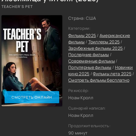
TEACHER'S PET
Страна: США
Категории:
Фильмы 2025
/
Американские
фильмы
/
Триллеры 2025
/
Зарубежные фильмы 2025
/
Последние фильмы
/
Современные фильмы
/
Популярные фильмы
/
Новинки
кино 2025
/
Фильмы лета 2025
/
Смотреть фильмы бесплатно
Режиссёр:
СМОТРЕТЬ ОНЛАЙН
Ноам Кролл
Сценарий написал:
Ноам Кролл
Продолжительность:
90 минут