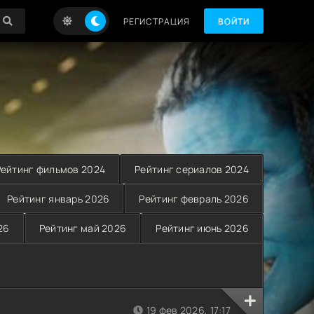
РЕГИСТРАЦИЯ
ВОЙТИ
Рейтинг фильмов 2024
Рейтинг сериалов 2024
Рейтинг январь 2026
Рейтинг февраль 2026
26
Рейтинг май 2026
Рейтинг июнь 2026
19 фев 2026, 17:17