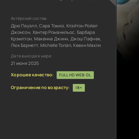
Актёрский состав:
Дрю Пауэлл, Сара Томко, Клэйтон Ройал
Джонсон, Хантер Романильос, Барбара
Крэмптон, Макенна Джинн, Джош Пафчек,
Люк Барнетт, Michelle Torian, Кевин Макли
Дата выхода в мире:
21 июня 2025
Хорошее качество:
FULL HD WEB-DL
Ограничение по возрасту:
18+