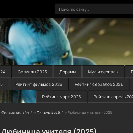
024
Сериалы 2025
Дорамы
Мультсериалы
25
Рейтинг фильмов 2026
Рейтинг сериалов 2026
Рейтинг март 2026
Рейтинг апрель 20
Фильмы онлайн
»
Фильмы 2025
» Любимица учителя (2025)
Любимица учителя (2025)