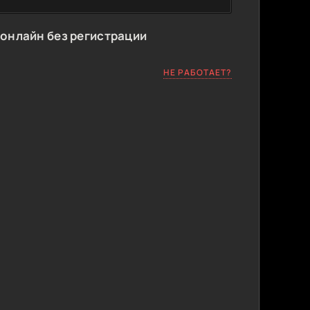
онлайн без регистрации
НЕ РАБОТАЕТ?