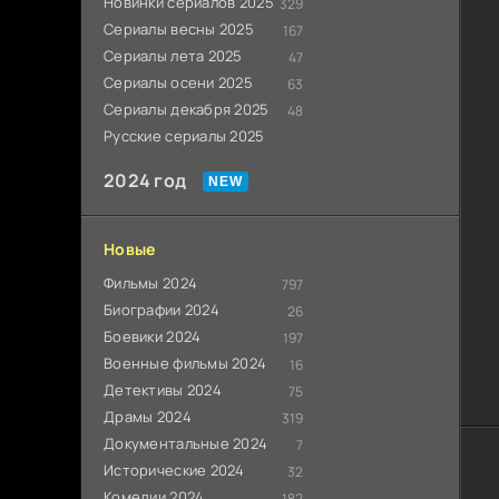
Новинки сериалов 2025
329
Сериалы весны 2025
167
Сериалы лета 2025
47
Сериалы осени 2025
63
Сериалы декабря 2025
48
Русские сериалы 2025
2024 год
Новые
Фильмы 2024
797
Биографии 2024
26
Боевики 2024
197
Военные фильмы 2024
16
Детективы 2024
75
Драмы 2024
319
Документальные 2024
7
Исторические 2024
32
Комедии 2024
182