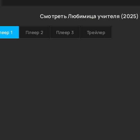
Смотреть Любимица учителя (2025) 
леер 1
Плеер 2
Плеер 3
Трейлер