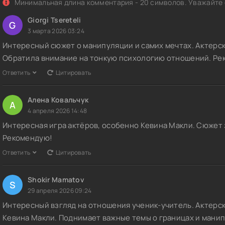
Минимальная длина комментария - 20 символов. Уважайте с
Giorgi Tsereteli
G
3 марта 2026 03:24
Интересный сюжет о манипуляции и самих мечтах. Актерск
Обратила внимание на тонкую психологию отношений. Ре
Ответить
Цитировать
Алена Ковальчук
А
4 апреля 2026 14:48
Интересная игра актёров, особенно Кевина Макли. Сюжет 
Рекомендую!
Ответить
Цитировать
Shokir Mamatov
S
29 апреля 2026 09:24
Интересный взгляд на отношения ученик-учитель. Актерск
Кевина Макли. Поднимает важные темы о границах и манип