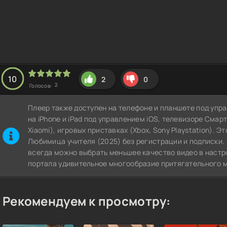
10
2
0
2
Голосов:
Плеер также доступен на телефоне и планшете под упра
на iPhone и iPad под управлением iOS, телевизоре СмартТВ
Xiaomi), игровых приставках (Xbox, Sony Playstation). 
Любимица учителя (2025) без регистрации и подписки. 
всегда можно выбрать меньшее качество видео в настр
портала удивительное многообразие притягательного м
Рекомендуем к просмотру: