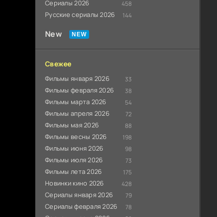
Сериалы 2026
458
Русские сериалы 2026
144
New
Свежее
Фильмы января 2026
33
Фильмы февраля 2026
38
Фильмы марта 2026
54
Фильмы апреля 2026
72
Фильмы мая 2026
88
Фильмы весны 2026
198
Фильмы июня 2026
98
Фильмы июля 2026
73
Фильмы лета 2026
175
Новинки кино 2026
428
Сериалы января 2026
79
Сериалы февраля 2026
78