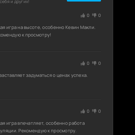
ебя и других!
0
0
ая игра на высоте, особенно Кевин Макли.
комендую к просмотру!
0
0
заставляет задуматься о ценах успеха.
0
0
ая игра впечатляет, особенно работа
уляции. Рекомендую к просмотру.