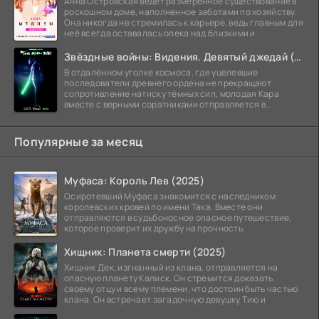
Анна Островская ведёт размеренное существование в
роскошном доме, наполненное заботами по хозяйству.
Она никогда не стремилась к карьере, ведь главным для
неё всегда оставалась опека над близкими и
Звёздные войны: Видения. Девятый джедай (2026)
В отдалённом уголке космоса, где уцелевшие
последователи древнего ордена не прекращают
сопротивление натиску тёмных сил, молодая Кара
вместе с верными соратниками отправляется в
рискованный рейд.
Популярные за месяц
Муфаса: Король Лев (2025)
Осиротевший Муфаса знакомится с наследником
королевских кровей по имени Така. Вместе они
отправляются в судьбоносное опасное путешествие,
которое проверит их дружбу на прочность.
Хищник: Планета смерти (2025)
Хищник Дек, изгнанный из клана, отправляется на
опасную планету Калиск. Он стремится доказать
своему отцу и всему племени, что достоин быть частью
клана. Он встречает загадочную девушку Тию и