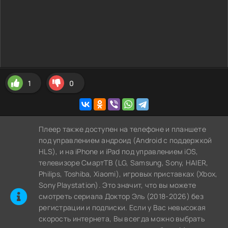
1
0
Плеер также доступен на телефоне и планшете
под управлением андроид (Android с поддержкой
HLS), и на iPhone и iPad под управлением iOS,
телевизоре СмартТВ (LG, Samsung, Sony, HAIER,
Philips, Toshiba, Xiaomi), игровых приставках (Xbox,
Sony Playstation). Это значит, что вы можете
cмотреть сериала Доктор Эль (2018-2026) без
регистрации и подписки. Если у Вас невысокая
скорость интернета, Вы всегда можно выбрать