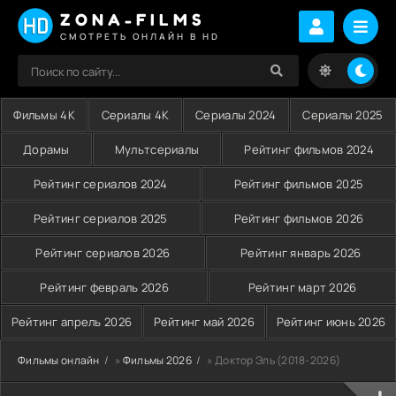
ZONA-FILMS
СМОТРЕТЬ ОНЛАЙН В HD
Фильмы 4K
Сериалы 4K
Сериалы 2024
Сериалы 2025
Дорамы
Мультсериалы
Рейтинг фильмов 2024
Рейтинг сериалов 2024
Рейтинг фильмов 2025
Рейтинг сериалов 2025
Рейтинг фильмов 2026
Рейтинг сериалов 2026
Рейтинг январь 2026
Рейтинг февраль 2026
Рейтинг март 2026
Рейтинг апрель 2026
Рейтинг май 2026
Рейтинг июнь 2026
Фильмы онлайн
»
Фильмы 2026
» Доктор Эль (2018-2026)