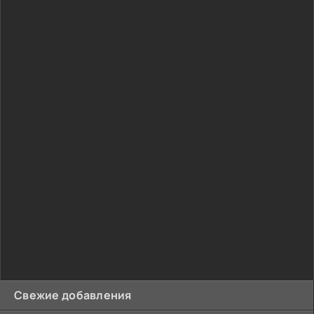
Свежие добавления