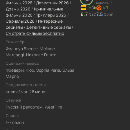
Фильмы 2026
/
Детективы 2026
/
1
Голосов:
Драмы 2026
/
Криминальные
6.7
7.5
фильмы 2026
/
Триллеры 2026
/
(280)
(29111)
Сериалы 2026
/
Интересные
сериалы
/
Детективные сериалы
/
Смотреть фильмы бесплатно
Режиссёр:
Франсуа Бассет, Méliane
Marcaggi, Николас Гишто
Сценарий написал:
Фредерик Фор, Sophia Perié, Эльза
Марпо
Продолжительность:
серия 1 час 28 минут
Озвучка:
Русский репортаж, WestFilm
Сезон:
1-7 сезон