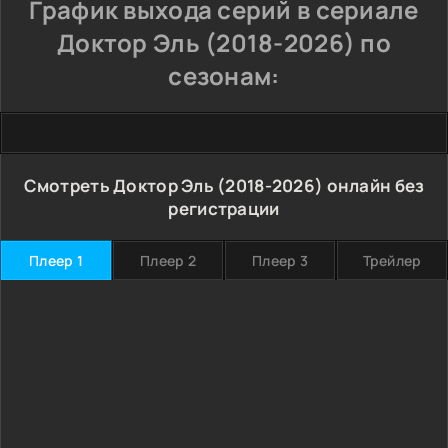
График выхода серий в сериале
Доктор Эль (2018-2026) по
сезонам:
Смотреть Доктор Эль (2018-2026) онлайн без
регистрации
Плеер 1
Плеер 2
Плеер 3
Трейлер