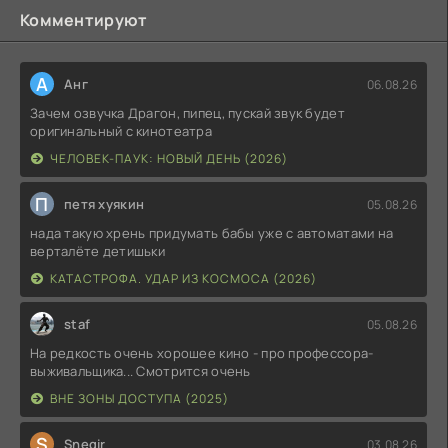
Комментируют
А
Анг
06.08.26
Зачем озвучка Драгон, пипец, пускай звук будет
оригинальный с кинотеатра
ЧЕЛОВЕК-ПАУК: НОВЫЙ ДЕНЬ (2026)
П
петя хуякин
05.08.26
нада такую хрень придумать бабы уже с автоматами на
верталёте детишьки
КАТАСТРОФА. УДАР ИЗ КОСМОСА (2026)
staf
05.08.26
На редкость очень хорошее кино - про профессора-
выживальщика... Смотрится очень
ВНЕ ЗОНЫ ДОСТУПА (2025)
S
Snegir
03.08.26