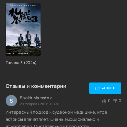
Триада 3 (2024)
Отзывы и комментарии
ДОБАВИТЬ
Shokir Mamatov
S
0
0
20 февраля 2026 01:48
Интересный подход к судебной медицине, игра
актрисы впечатляет. Очень эмоционально и
атмосферно. Обязательно к просмотру!