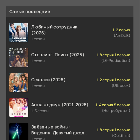
Самые последние
Любимый сотрудник
1-2 серия
(2026)
(AniDUB)
1 сезон
Стерлинг-Поинт (2026)
1-8 серия 1 сезона
(LE-Production)
1 сезон
Осколки (2026)
1-2 серия 1 сезона
(Ultradox)
1 сезон
Анна медиум (2021-2026)
1-4 серия 5 сезона
(Не требуется)
1-5 сезон
Звёздные войны:
1-8 серия 1 сезона
Видения. Девятый джедай
(Coldfilm)
(2026)
1 сезон