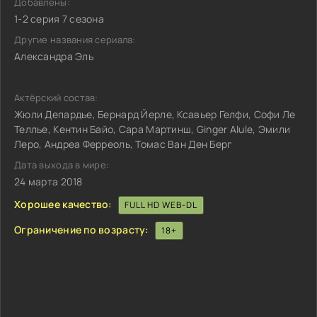
Добавлены:
1-2 серия 7 сезона
Другие названия сериала:
Александра Эль
Актёрский состав:
Жюли Депардье, Бернард Йерле, Ксавьер Гелфи, Софи Ле
Теллье, Кентин Байо, Сара Мартинш, Ginger Alule, Эмили
Леро, Андреа Ферреоль, Томас Ван Ден Берг
Дата выхода в мире:
24 марта 2018
Хорошее качество:
FULL HD WEB-DL
Ограничение по возрасту:
18+