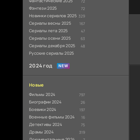
Фантастические 2025
72
Фэнтези 2025
72
Новинки сериалов 2025
329
Сериалы весны 2025
167
Сериалы лета 2025
47
Сериалы осени 2025
63
Сериалы декабря 2025
48
Русские сериалы 2025
2024 год
Новые
Фильмы 2024
797
Биографии 2024
26
Боевики 2024
197
Военные фильмы 2024
16
Детективы 2024
75
Драмы 2024
319
Документальные 2024
7