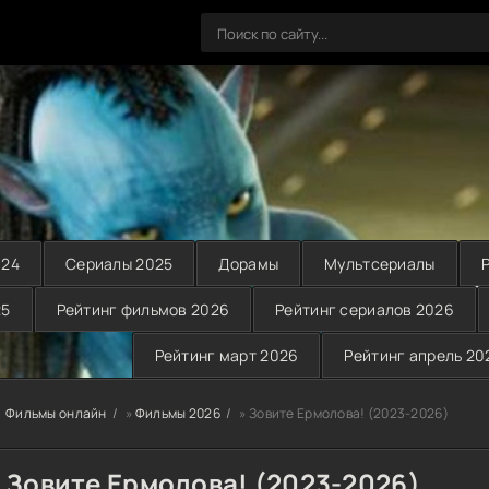
024
Сериалы 2025
Дорамы
Мультсериалы
25
Рейтинг фильмов 2026
Рейтинг сериалов 2026
Рейтинг март 2026
Рейтинг апрель 20
Фильмы онлайн
»
Фильмы 2026
» Зовите Ермолова! (2023-2026)
Зовите Ермолова! (2023-2026)