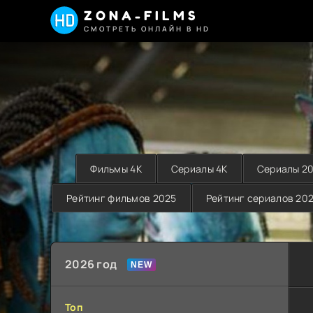
ZONA-FILMS
СМОТРЕТЬ ОНЛАЙН В HD
Фильмы 4K
Сериалы 4K
Сериалы 2
Рейтинг фильмов 2025
Рейтинг сериалов 20
2026 год
Топ