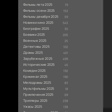
Фильмы лета 2025
79
Фильмы осени 2025
152
Фильмы декабря 2025
59
Новинки кино 2025
543
Биографии 2025
30
Боевики 2025
205
Военные 2025
25
Детективы 2025
102
Драмы 2025
401
Зарубежные 2025
499
Исторические 2025
45
Комедии 2025
192
Криминал 2025
190
Мелодрамы 2025
83
Мультфильмы 2025
18
Приключения 2025
69
Триллеры 2025
238
Ужасы 2025
138