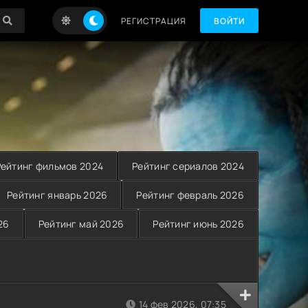
РЕГИСТРАЦИЯ
ВОЙТИ
Рейтинг фильмов 2024
Рейтинг сериалов 2024
Рейтинг январь 2026
Рейтинг февраль 2026
26
Рейтинг май 2026
Рейтинг июнь 2026
14 фев 2026, 07:35