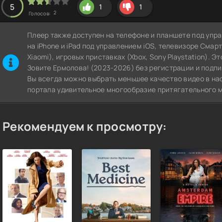
5
1
1
2
Голосов:
Плеер также доступен на телефоне и планшете под упра
на iPhone и iPad под управлением iOS, телевизоре СмартТВ
Xiaomi), игровых приставках (Xbox, Sony Playstation). Э
Зовите Ермолова! (2023-2026) без регистрации и подпи
Вы всегда можно выбрать меньшее качество видео в на
портала удивительное многообразие притягательного м
Рекомендуем к просмотру: