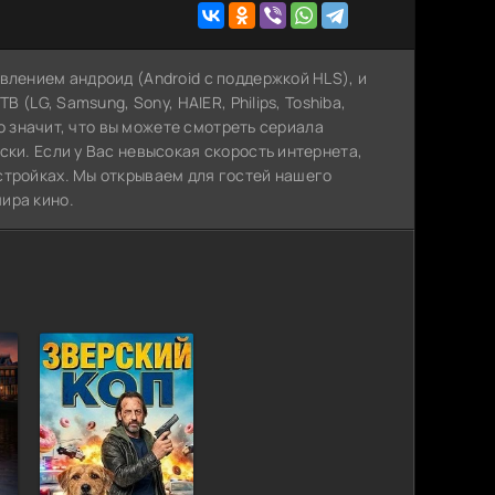
влением андроид (Android с поддержкой HLS), и
 (LG, Samsung, Sony, HAIER, Philips, Toshiba,
то значит, что вы можете cмотреть сериала
ски. Если у Вас невысокая скорость интернета,
стройках. Мы открываем для гостей нашего
ира кино.