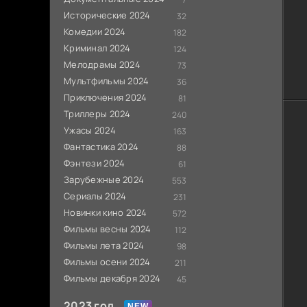
Исторические 2024
32
Комедии 2024
182
Криминал 2024
124
Мелодрамы 2024
73
Мультфильмы 2024
36
Приключения 2024
81
Триллеры 2024
240
Ужасы 2024
163
Фантастика 2024
88
Фэнтези 2024
61
Зарубежные 2024
553
Сериалы 2024
231
Новинки кино 2024
572
Фильмы весны 2024
112
Фильмы лета 2024
98
Фильмы осени 2024
211
Фильмы декабря 2024
45
2023 год