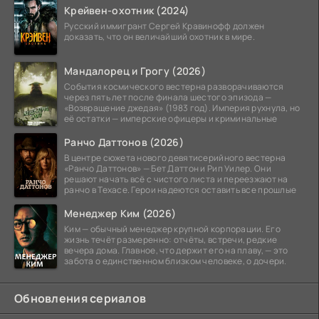
Крейвен-охотник (2024)
Русский иммигрант Сергей Кравинофф должен
доказать, что он величайший охотник в мире.
Мандалорец и Грогу (2026)
События космического вестерна разворачиваются
через пять лет после финала шестого эпизода —
«Возвращение джедая» (1983 год). Империя рухнула, но
её остатки — имперские офицеры и криминальные
Ранчо Даттонов (2026)
В центре сюжета нового девятисерийного вестерна
«Ранчо Даттонов» — Бет Даттон и Рип Уилер. Они
решают начать всё с чистого листа и переезжают на
ранчо в Техасе. Герои надеются оставить все прошлые
Менеджер Ким (2026)
Ким — обычный менеджер крупной корпорации. Его
жизнь течёт размеренно: отчёты, встречи, редкие
вечера дома. Главное, что держит его на плаву, — это
забота о единственном близком человеке, о дочери.
Обновления сериалов