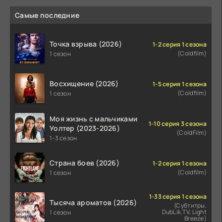
Самые последние
Точка взрыва (2026)
1-2 серия 1 сезона
(Coldfilm)
1 сезон
Восхищение (2026)
1-5 серия 1 сезона
(Coldfilm)
1 сезон
Моя жизнь с мальчиками
1-10 серия 3 сезона
Уолтер (2023-2026)
(ColdFilm)
1-3 сезон
Страна боев (2026)
1-2 серия 1 сезона
(Coldfilm)
1 сезон
1-33 серия 1 сезона
Тысяча ароматов (2026)
(Субтитры,
DubLik.TV, Light
1 сезон
Breeze)