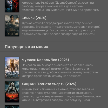
камере, Крис Ньюборн (Дэвид Оелоуо) выходит на
свободу, которая оказывается для него не
облегчением, а новым испытанием. Мир за пределами
тюремных стен
Обычаи (2025)
Журналист из Белграда приезжает в отдалённую
деревню. Его задача — подготовить материал о старой
водяной мельнице. Вокруг этого места ходят слухи:
рядом с мельницей бесследно пропадают туристы.
Популярные за месяц
Муфаса: Король Лев (2025)
Осиротевший Муфаса знакомится с наследником
королевских кровей по имени Така. Вместе они
отправляются в судьбоносное опасное путешествие,
которое проверит их дружбу на прочность.
Хищник: Планета смерти (2025)
Хищник Дек, изгнанный из клана, отправляется на
опасную планету Калиск. Он стремится доказать
своему отцу и всему племени, что достоин быть частью
клана. Он встречает загадочную девушку Тию и