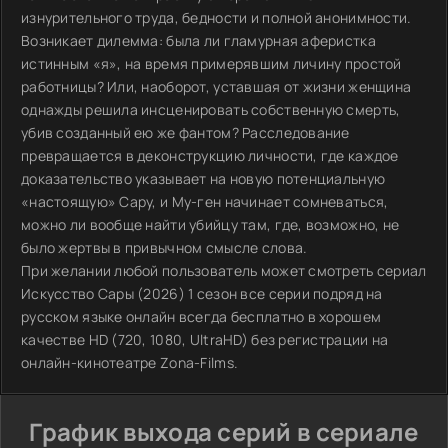
изнурительного труда, бедности и полной анонимности.
Возникает дилемма: была ли гламурная аферистка
истинным «я», на время примерявшим личину простой
работницы? Или, наоборот, уставшая от жизни женщина
однажды решила инсценировать собственную смерть,
убив созданный ею же фантом? Расследование
превращается в деконструкцию личности, где каждое
доказательство указывает на новую потенциальную
«настоящую» Сару, и Му-ген начинает сомневаться,
можно ли вообще найти убийцу там, где, возможно, не
было жертвы в привычном смысле слова.
При желании любой пользователь может смотреть сериал
Искусство Сары (2026) 1 сезон все серии подряд на
русском языке онлайн всегда бесплатно в хорошем
качестве HD (720, 1080, UltraHD) без регистрации на
онлайн-кинотеатре Zona-Films.
График выхода серий в сериале