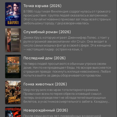
Точка взрыва (2026)
В 1986 году тихая Финляндия содрогнулась от громкого
происшествия: группа людей оказалась в заложниках.
Этот случай мгновенно приковал взгляды всей страны к
небольшому городу, где разворачивалась
Служебный роман (2026)
Джеки Круз, которую играет Дженнифер Лопес, стоит у
руля огромной авиакомпании «Air Cruz». Она входит в
число самых мощных фигур в своей сфере. Эта женщина
— настоящий лидер: острая на язык, с
Последний дом (2026)
Четверо людей просыпаются обычным утром в своем
доме. Ничто не предвещает беды. Но вскоре выясняется
страшная правда: покинуть жилище невозможно. Любая
попытка выйти за дверь оборачивается провалом.
Гонка животных (2026)
Мир погрузился во мрак тоталитарного режима.
Привычная всем лотерея обрела зловещий смысл:
теперь она определяет не обладателей выигрышных
билетов, а участников смертельного забега. Каждому
номеру
Новорождённый (2026)
После семи долгих лет, проведённых в одиночной