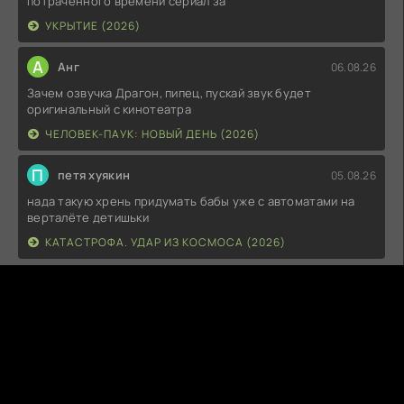
потраченного времени сериал за
УКРЫТИЕ (2026)
А
Анг
06.08.26
Зачем озвучка Драгон, пипец, пускай звук будет
оригинальный с кинотеатра
ЧЕЛОВЕК-ПАУК: НОВЫЙ ДЕНЬ (2026)
П
петя хуякин
05.08.26
нада такую хрень придумать бабы уже с автоматами на
верталёте детишьки
КАТАСТРОФА. УДАР ИЗ КОСМОСА (2026)