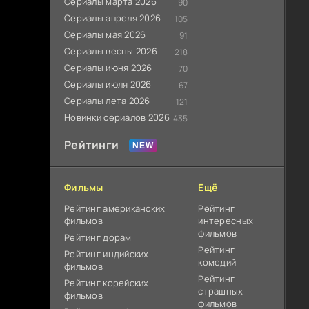
Сериалы марта 2026
90
Сериалы апреля 2026
105
Сериалы мая 2026
91
Сериалы весны 2026
218
Сериалы июня 2026
70
Сериалы июля 2026
67
Сериалы лета 2026
121
Новинки сериалов 2026
435
Рейтинги
Фильмы
Ещё
Рейтинг американских
Рейтинг
фильмов
интересных
фильмов
Рейтинг дорам
Рейтинг
Рейтинг индийских
комедий
фильмов
Рейтинг
Рейтинг корейских
страшных
фильмов
фильмов