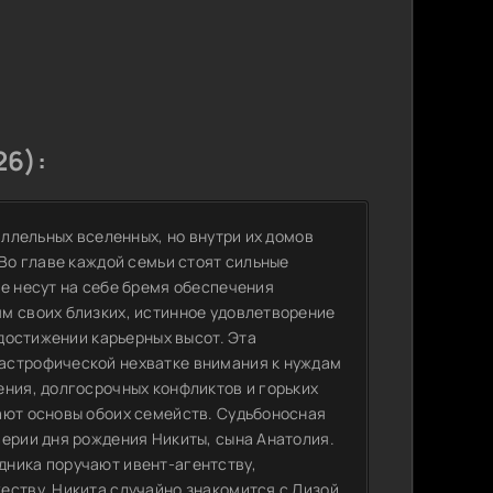
26):
аллельных вселенных, но внутри их домов
 Во главе каждой семьи стоят сильные
ые несут на себе бремя обеспечения
м своих близких, истинное удовлетворение
 достижении карьерных высот. Эта
астрофической нехватке внимания к нуждам
ения, долгосрочных конфликтов и горьких
ают основы обоих семейств. Судьбоносная
верии дня рождения Никиты, сына Анатолия.
дника поручают ивент-агентству,
еству, Никита случайно знакомится с Лизой,