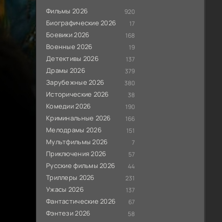
Фильмы 2026
920
Биографические 2026
17
Боевики 2026
168
Военные 2026
19
Детективы 2026
137
Драмы 2026
379
Зарубежные 2026
380
Исторические 2026
38
Комедии 2026
190
Криминальные 2026
166
Мелодрамы 2026
151
Мультфильмы 2026
7
Приключения 2026
57
Русские фильмы 2026
44
Триллеры 2026
231
Ужасы 2026
137
Фантастические 2026
67
Фэнтези 2026
58