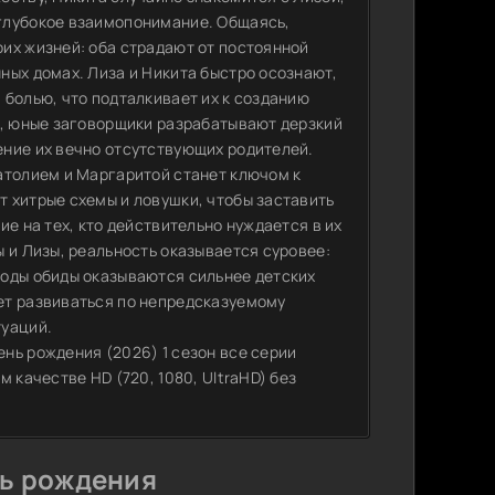
глубокое взаимопонимание. Общаясь,
их жизней: оба страдают от постоянной
ных домах. Лиза и Никита быстро осознают,
 болью, что подталкивает их к созданию
и, юные заговорщики разрабатывают дерзкий
ние их вечно отсутствующих родителей.
атолием и Маргаритой станет ключом к
 хитрые схемы и ловушки, чтобы заставить
е на тех, кто действительно нуждается в их
 и Лизы, реальность оказывается суровее:
годы обиды оказываются сильнее детских
ет развиваться по непредсказуемому
туаций.
нь рождения (2026) 1 сезон все серии
 качестве HD (720, 1080, UltraHD) без
нь рождения