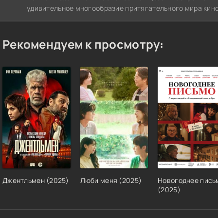
удивительное многообразие притягательного мира кино
Рекомендуем к просмотру:
Джентльмен (2025)
Люби меня (2025)
Новогоднее пись
(2025)