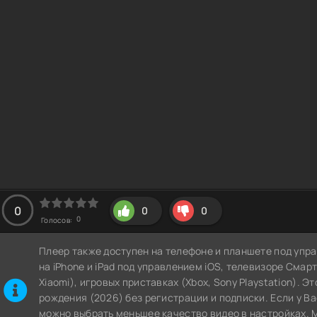
0
0
0
0
Голосов:
Плеер также доступен на телефоне и планшете под упра
на iPhone и iPad под управлением iOS, телевизоре СмартТВ
Xiaomi), игровых приставках (Xbox, Sony Playstation). 
рождения (2026) без регистрации и подписки. Если у В
можно выбрать меньшее качество видео в настройках. 