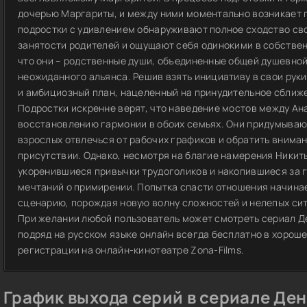
дочерью Маргариты, и между ними моментально возникает 
подростки с удивлением обнаруживают полное сходство сво
занятости родителей и ощущают себя одинокими в собствен
что они – родственные души, объединенные общей душевной
неожиданного альянса. Решив взять инициативу в свои рук
и амбициозный план, нацеленный на принудительное сближе
Подростки искренне верят, что наведение мостов между Ан
восстановлению гармонии в обоих семьях. Они придумывают
взрослых отвлечься от рабочих графиков и обратить внимани
присутствии. Однако, несмотря на благие намерения Никиты
укоренившиеся привычки трудоголиков и накопившиеся за 
мечтаний о примирении. Попытка спасти отношения начина
сценарию, порождая новую волну сложностей и нелепых си
При желании любой пользователь может смотреть сериал Де
подряд на русском языке онлайн всегда бесплатно в хорошем
регистрации на онлайн-кинотеатре Zona-Films.
График выхода серий в сериале Де