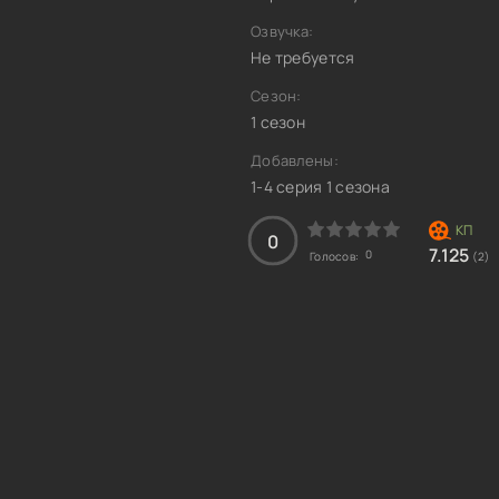
Озвучка:
Не требуется
Сезон:
1 сезон
Добавлены:
1-4 серия 1 сезона
0
7.125
0
Голосов:
(2)