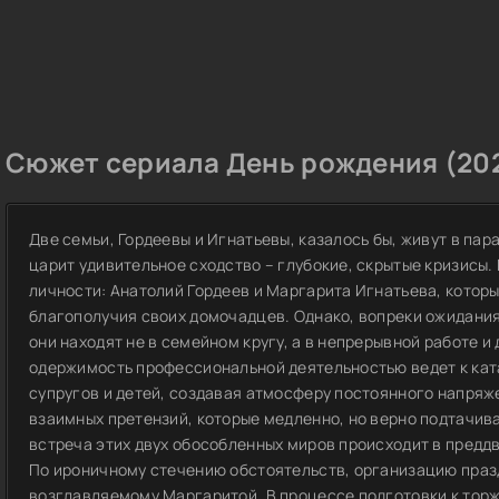
Сюжет сериала День рождения (20
Две семьи, Гордеевы и Игнатьевы, казалось бы, живут в пар
царит удивительное сходство – глубокие, скрытые кризисы.
личности: Анатолий Гордеев и Маргарита Игнатьева, котор
благополучия своих домочадцев. Однако, вопреки ожидания
они находят не в семейном кругу, а в непрерывной работе и
одержимость профессиональной деятельностью ведет к кат
супругов и детей, создавая атмосферу постоянного напряж
взаимных претензий, которые медленно, но верно подтачив
встреча этих двух обособленных миров происходит в предд
По ироничному стечению обстоятельств, организацию праз
возглавляемому Маргаритой. В процессе подготовки к торж