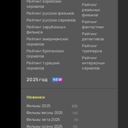
Рейтинг корейских
Рейтинг
сериалов
реальных
Рейтинг русских фильмов
фильмов
Рейтинг русских сериалов
Рейтинг
Рейтинг зарубежных
фантастики
фильмов
Рейтинг
Рейтинг американских
детективов
сериалов
Рейтинг
Рейтинг британских
триллеров
сериалов
Рейтинг
Рейтинг турецких
интересных
сериалов
сериалов
2025 год
Новинки
Фильмы 2025
895
Фильмы весны 2025
145
Фильмы лета 2025
79
Фильмы осени 2025
151