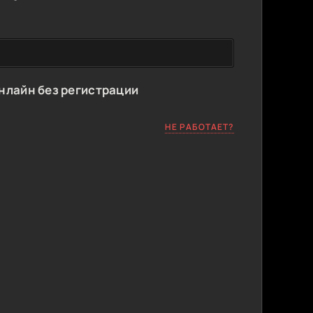
нлайн без регистрации
НЕ РАБОТАЕТ?