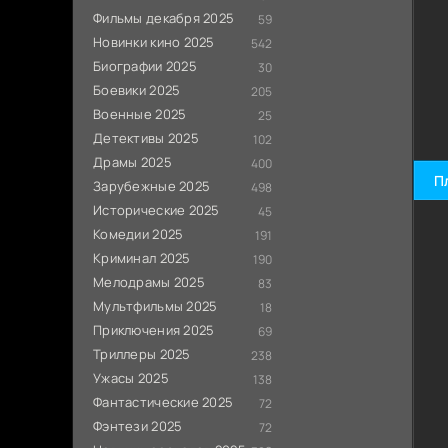
Фильмы декабря 2025
59
Новинки кино 2025
542
Биографии 2025
30
Боевики 2025
205
Военные 2025
25
Детективы 2025
102
Драмы 2025
400
П
Зарубежные 2025
498
Исторические 2025
45
Комедии 2025
191
Криминал 2025
190
Мелодрамы 2025
83
Мультфильмы 2025
18
Приключения 2025
69
Триллеры 2025
238
Ужасы 2025
138
Фантастические 2025
72
Фэнтези 2025
72