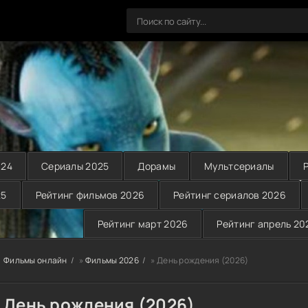
024
Сериалы 2025
Дорамы
Мультсериалы
25
Рейтинг фильмов 2026
Рейтинг сериалов 2026
Рейтинг март 2026
Рейтинг апрель 20
Фильмы онлайн
»
Фильмы 2026
» День рождения (2026)
День рождения (2026)