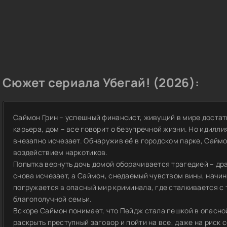
Сюжет сериала Убегай! (2026):
Саймон Грин – успешный финансист, живущий в мире достат
карьера, дом – все говорит о безупречной жизни. Но идилли
внезапно исчезает. Обнаружив её в городском парке, Саймо
воздействием наркотиков.
Попытка вернуть дочь домой оборачивается трагедией – дра
снова исчезает, а Саймон, снедаемый чувством вины, начи
погружается в опасный мир криминала, где сталкивается с
благополучной семьи.
Вскоре Саймон понимает, что Пейдж стала пешкой в опасной
раскрыть преступный заговор и пойти на все, даже на риск