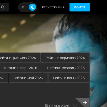
РЕГИСТРАЦИЯ
ВОЙТИ
Рейтинг фильмов 2024
Рейтинг сериалов 2024
Рейтинг январь 2026
Рейтинг февраль 2026
26
Рейтинг май 2026
Рейтинг июнь 2026
03 янв 2026, 12:21