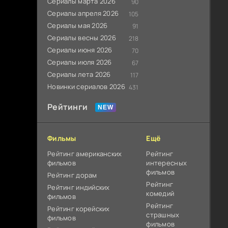
Сериалы марта 2026
90
Сериалы апреля 2026
105
Сериалы мая 2026
91
Сериалы весны 2026
218
Сериалы июня 2026
70
Сериалы июля 2026
67
Сериалы лета 2026
117
Новинки сериалов 2026
431
Рейтинги
Фильмы
Ещё
Рейтинг американских
Рейтинг
фильмов
интересных
фильмов
Рейтинг дорам
Рейтинг
Рейтинг индийских
комедий
фильмов
Рейтинг
Рейтинг корейских
страшных
фильмов
фильмов