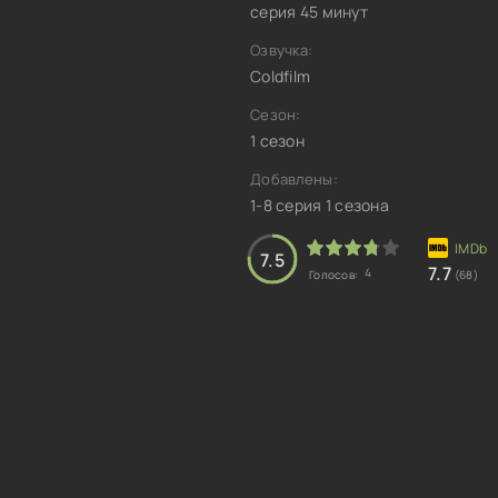
серия 45 минут
Озвучка:
Coldfilm
Сезон:
1 сезон
Добавлены:
1-8 серия 1 сезона
7.5
7.7
4
Голосов:
(68)