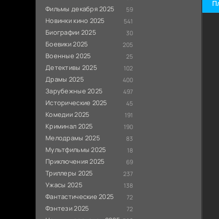
П
Фильмы декабря 2025
59
Новинки кино 2025
541
Биографии 2025
30
Боевики 2025
205
Военные 2025
25
Детективы 2025
102
Драмы 2025
400
Зарубежные 2025
497
Исторические 2025
45
Комедии 2025
191
Криминал 2025
190
Мелодрамы 2025
83
Мультфильмы 2025
18
Приключения 2025
69
Триллеры 2025
237
Ужасы 2025
138
Фантастические 2025
72
Фэнтези 2025
72