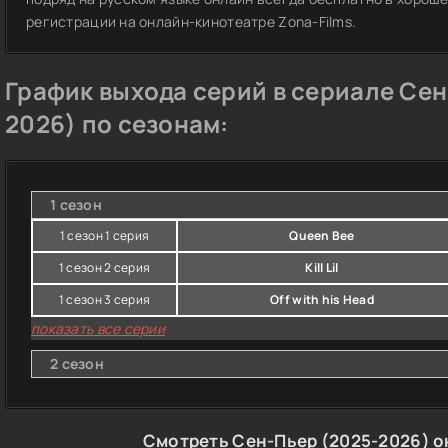
регистрации на онлайн-кинотеатре Zona-Films.
График выхода серий в сериале Сен
2026) по сезонам:
1 сезон
1 сезон 1 серия
Queen Bee
1 сезон 2 серия
Kill Lil
1 сезон 3 серия
Off with his Head
показать все серии
2 сезон
Смотреть Сен-Пьер (2025-2026) о