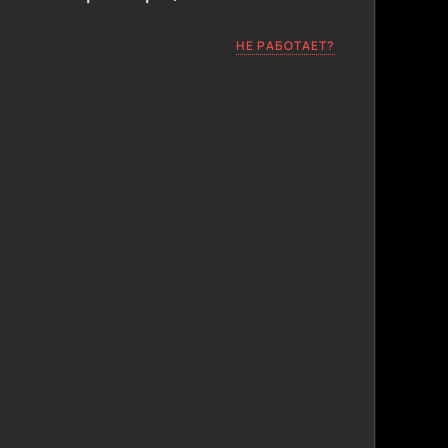
НЕ РАБОТАЕТ?