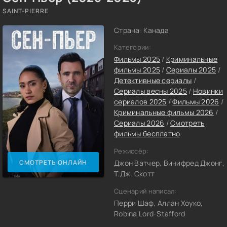
SAINT-PIERRE
Страна: Канада
Категории:
Фильмы 2025
/
Криминальные
фильмы 2025
/
Сериалы 2025
/
Детективные сериалы
/
Сериалы весны 2025
/
Новинки
сериалов 2025
/
Фильмы 2026
/
Криминальные фильмы 2026
/
Сериалы 2026
/
Смотреть
фильмы бесплатно
Режиссёр:
СМОТРЕТЬ ОНЛАЙН
Джон Ватчер, Винифред Джонг,
Т.Дж. Скотт
Сценарий написал:
Перри Шаф, Аллан Хоуко,
Robina Lord-Stafford