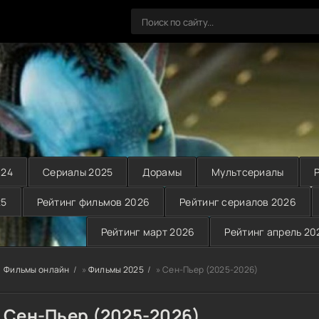
024
Сериалы 2025
Дорамы
Мультсериалы
25
Рейтинг фильмов 2026
Рейтинг сериалов 2026
Рейтинг март 2026
Рейтинг апрель 20
Фильмы онлайн
»
Фильмы 2025
» Сен-Пьер (2025-2026)
Сен-Пьер (2025-2026)