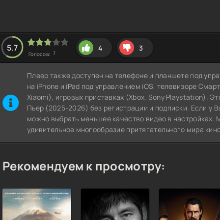
5.7
4
3
7
Голосов:
Плеер также доступен на телефоне и планшете под упра
на iPhone и iPad под управлением iOS, телевизоре СмартТВ
Xiaomi), игровых приставках (Xbox, Sony Playstation). 
Пьер (2025-2026) без регистрации и подписки. Если у 
можно выбрать меньшее качество видео в настройках. 
удивительное многообразие притягательного мира кино
Рекомендуем к просмотру: