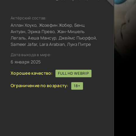
Актёрский состав:
Аллан Хоуко, Жозефин Жобер, Бенц
Антуан, Эрика Прево, Жан-Мишель
Легаль, Аеша Мансур, Джеймс Пьюрфой,
Sameer Jafar, Lara Arabian, Луиз Питре
Дата выхода в мире:
6 января 2025
Хорошее качество:
FULL HD WEBRIP
Ограничение по возрасту:
18+