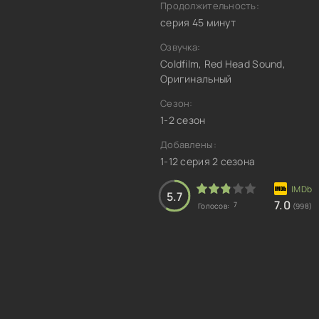
Продолжительность:
серия 45 минут
Озвучка:
Coldfilm, Red Head Sound,
Оригинальный
Сезон:
1-2 сезон
Добавлены:
1-12 серия 2 сезона
5.7
7.0
7
Голосов:
(998)