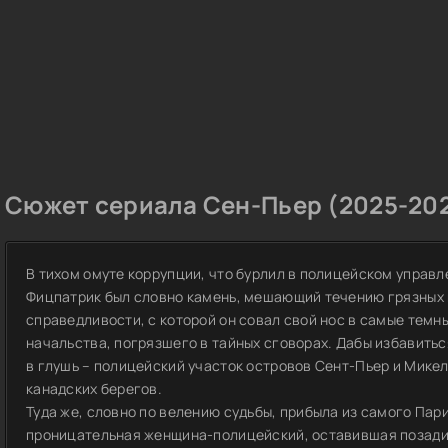
Сюжет сериала Сен-Пьер (2025-202
В тихом омуте коррупции, что бурлил в полицейском управ
Фицпатрик был словно камень, мешающий течению грязных 
справедливости, с которой он совал свой нос в самые темн
начальства, погрязшего в тайных сговорах. Дабы избавитьс
в глушь – полицейский участок островов Сент-Пьер и Микел
канадских берегов.
Туда же, словно по велению судьбы, прибыла из самого Па
проницательная женщина-полицейский, оставившая позади