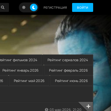
РЕГИСТРАЦИЯ
ВОЙТИ
Рейтинг фильмов 2024
Рейтинг сериалов 2024
Рейтинг январь 2026
Рейтинг февраль 2026
26
Рейтинг май 2026
Рейтинг июнь 2026
03 мар 2026, 21:20