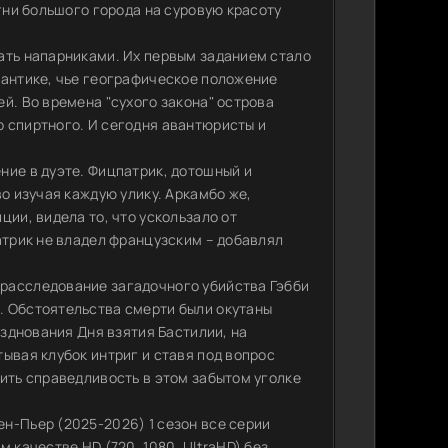
огни большого города на суровую красоту
ать напарниками. Их первым заданием стало
лантике, чье географическое положение
й. Во времена "сухого закона" острова
 спиртного. И сегодня авантюристы и
ние в дуэте. Фицпатрик, дотошный и
о изучая каждую улику. Аркамбо же,
ции, видела то, что ускользало от
атрик не владел французским – добавлял
расследование загадочного убийства Гэбби
. Обстоятельства смерти были окутаны
азднования Дня взятия Бастилии, на
ывая клубок интриг и ставя под вопрос
ить справедливость в этом забытом уголке
н-Пьер (2025-2026) 1 сезон все серии
 качестве HD (720, 1080, UltraHD) без