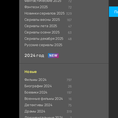
Фантастические 2025
72
Фэнтези 2025
72
П
Новинки сериалов 2025
329
Сериалы весны 2025
167
Сериалы лета 2025
47
Сериалы осени 2025
63
Сериалы декабря 2025
48
Русские сериалы 2025
2024 год
Новые
Фильмы 2024
797
Биографии 2024
26
Боевики 2024
197
Военные фильмы 2024
16
Детективы 2024
75
Драмы 2024
319
Документальные 2024
7