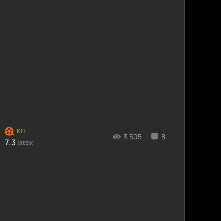
3 505
8
7.3
(8859)